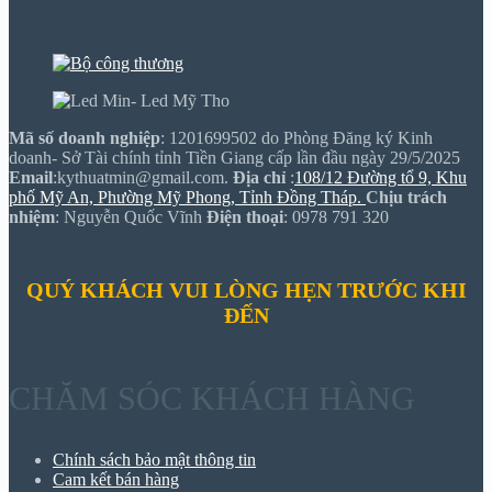
Mã số doanh nghiệp
: 1201699502 do Phòng Đăng ký Kinh
doanh- Sở Tài chính tỉnh Tiền Giang cấp lần đầu ngày 29/5/2025
Email
:kythuatmin@gmail.com.
Địa chỉ
:
108/12 Đường tổ 9, Khu
phố Mỹ An, Phường Mỹ Phong, Tỉnh Đồng Tháp.
Chịu trách
nhiệm
: Nguyễn Quốc Vĩnh
Điện thoại
: 0978 791 320
QUÝ KHÁCH VUI LÒNG HẸN TRƯỚC KHI
ĐẾN
CHĂM SÓC KHÁCH HÀNG
Chính sách bảo mật thông tin
Cam kết bán hàng