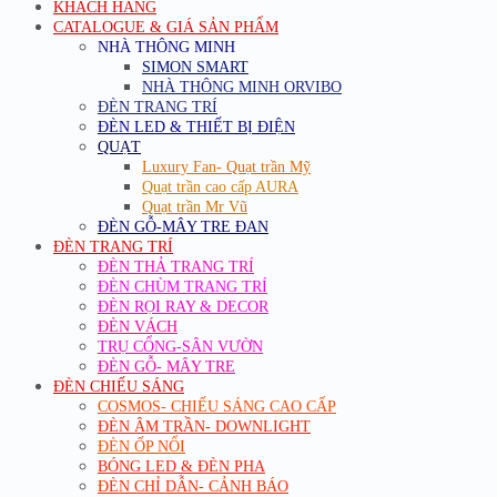
KHÁCH HÀNG
CATALOGUE & GIÁ SẢN PHẨM
NHÀ THÔNG MINH
SIMON SMART
NHÀ THÔNG MINH ORVIBO
ĐÈN TRANG TRÍ
ĐÈN LED & THIẾT BỊ ĐIỆN
QUẠT
Luxury Fan- Quạt trần Mỹ
Quạt trần cao cấp AURA
Quạt trần Mr Vũ
ĐÈN GỖ-MÂY TRE ĐAN
ĐÈN TRANG TRÍ
ĐÈN THẢ TRANG TRÍ
ĐÈN CHÙM TRANG TRÍ
ĐÈN RỌI RAY & DECOR
ĐÈN VÁCH
TRỤ CỔNG-SÂN VƯỜN
ĐÈN GỖ- MÂY TRE
ĐÈN CHIẾU SÁNG
COSMOS- CHIẾU SÁNG CAO CẤP
ĐÈN ÂM TRẦN- DOWNLIGHT
ĐÈN ỐP NỔI
BÓNG LED & ĐÈN PHA
ĐÈN CHỈ DẪN- CẢNH BÁO