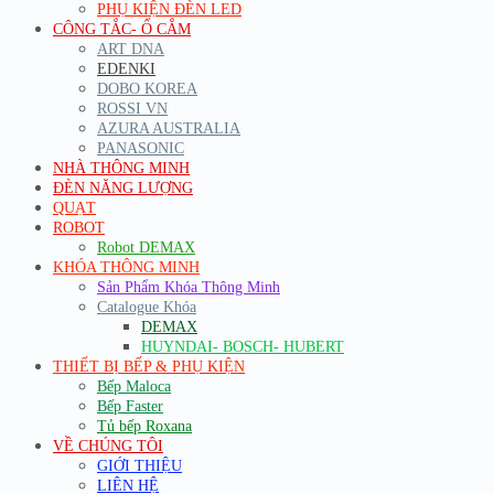
PHỤ KIỆN ĐÈN LED
CÔNG TẮC- Ổ CẮM
ART DNA
EDENKI
DOBO KOREA
ROSSI VN
AZURA AUSTRALIA
PANASONIC
NHÀ THÔNG MINH
ĐÈN NĂNG LƯỢNG
QUẠT
ROBOT
Robot DEMAX
KHÓA THÔNG MINH
Sản Phẩm Khóa Thông Minh
Catalogue Khóa
DEMAX
HUYNDAI- BOSCH- HUBERT
THIẾT BỊ BẾP & PHỤ KIỆN
Bếp Maloca
Bếp Faster
Tủ bếp Roxana
VỀ CHÚNG TÔI
GIỚI THIỆU
LIÊN HỆ