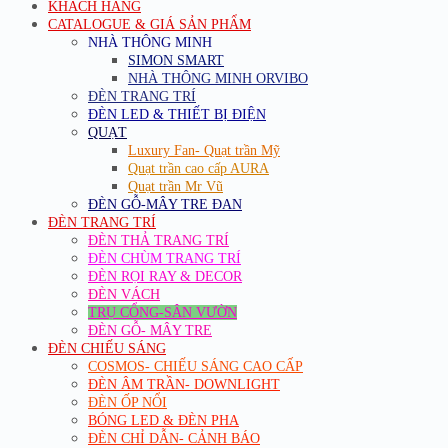
KHÁCH HÀNG
CATALOGUE & GIÁ SẢN PHẨM
NHÀ THÔNG MINH
SIMON SMART
NHÀ THÔNG MINH ORVIBO
ĐÈN TRANG TRÍ
ĐÈN LED & THIẾT BỊ ĐIỆN
QUẠT
Luxury Fan- Quạt trần Mỹ
Quạt trần cao cấp AURA
Quạt trần Mr Vũ
ĐÈN GỖ-MÂY TRE ĐAN
ĐÈN TRANG TRÍ
ĐÈN THẢ TRANG TRÍ
ĐÈN CHÙM TRANG TRÍ
ĐÈN RỌI RAY & DECOR
ĐÈN VÁCH
TRỤ CỔNG-SÂN VƯỜN
ĐÈN GỖ- MÂY TRE
ĐÈN CHIẾU SÁNG
COSMOS- CHIẾU SÁNG CAO CẤP
ĐÈN ÂM TRẦN- DOWNLIGHT
ĐÈN ỐP NỔI
BÓNG LED & ĐÈN PHA
ĐÈN CHỈ DẪN- CẢNH BÁO