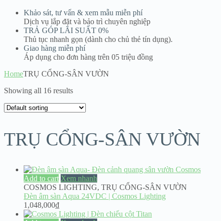
Khảo sát, tư vấn & xem mẫu miễn phí
Dịch vụ lắp đặt và bảo trì chuyên nghiệp
TRẢ GÓP LÃI SUẤT 0%
Thủ tục nhanh gọn (dành cho chủ thẻ tín dụng).
Giao hàng miễn phí
Áp dụng cho đơn hàng trên 05 triệu đồng
Home
TRỤ CỔNG-SÂN VƯỜN
Showing all 16 results
TRỤ CỔNG-SÂN VƯỜN
Add to cart
Xem nhanh
COSMOS LIGHTING
,
TRỤ CỔNG-SÂN VƯỜN
Đèn âm sàn Aqua 24VDC | Cosmos Lighting
1,048,000
₫