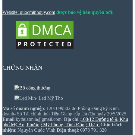
Website: quocminhquy.com
được bảo vệ bản quyền bởi:
CHỨNG NHẬN
Mã số doanh nghiệp
: 1201699502 do Phòng Đăng ký Kinh
doanh- Sở Tài chính tỉnh Tiền Giang cấp lần đầu ngày 29/5/2025
Email
:kythuatmin@gmail.com.
Địa chỉ
:
108/12 Đường tổ 9, Khu
phố Mỹ An, Phường Mỹ Phong, Tỉnh Đồng Tháp.
Chịu trách
nhiệm
: Nguyễn Quốc Vĩnh
Điện thoại
: 0978 791 320