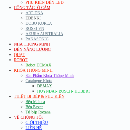
PHỤ KIỆN ĐÈN LED
CÔNG TẮC- Ổ CẮM
ART DNA
EDENKI
DOBO KOREA
ROSSI VN
AZURA AUSTRALIA
PANASONIC
NHÀ THÔNG MINH
ĐÈN NĂNG LƯỢNG
QUẠT
ROBOT
Robot DEMAX
KHÓA THÔNG MINH
Sản Phẩm Khóa Thông Minh
Catalogue Khóa
DEMAX
HUYNDAI- BOSCH- HUBERT
THIẾT BỊ BẾP & PHỤ KIỆN
Bếp Maloca
Bếp Faster
Tủ bếp Roxana
VỀ CHÚNG TÔI
GIỚI THIỆU
LIÊN HỆ