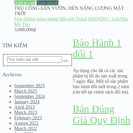
Add to cart
Xem nhanh
TRỤ CỔNG-SÂN VƯỜN
,
ĐÈN NĂNG LƯỢNG MẶT
TRỜI
Đèn đường năng lượng Mặt trời Duhal DHO0501 | Led Min
Mỹ Tho
3,688,000
₫
Bảo Hành 1
TÌM KIẾM
đổi 1
Áp dụng cho tất cả các sản
Archives
phẩm bị lỗi do sản xuất trong
7 ngày đầu. Một số sản phẩm
September 2025
bảo hành đổi mới trong 2 năm
March 2025
(chi tiết tại chính sách đổi trả).
September 2024
January 2024
Bán Đúng
April 2023
March 2023
Giá Quy Định
February 2023
August 2022
March 2022