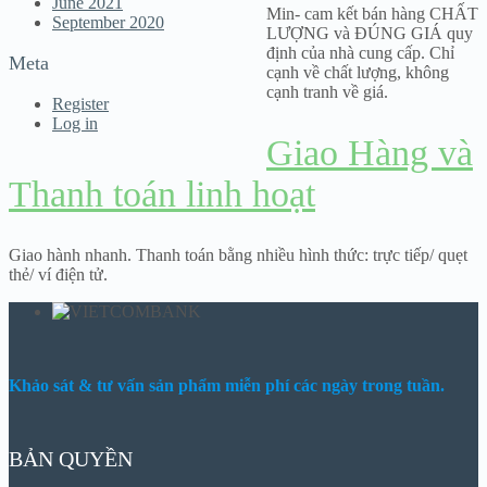
June 2021
Min- cam kết bán hàng CHẤT
September 2020
LƯỢNG và ĐÚNG GIÁ quy
định của nhà cung cấp. Chỉ
Meta
cạnh về chất lượng, không
cạnh tranh về giá.
Register
Log in
Giao Hàng và
Thanh toán linh hoạt
Giao hành nhanh. Thanh toán bằng nhiều hình thức: trực tiếp/ quẹt
thẻ/ ví điện tử.
Khảo sát & tư vấn sản phẩm miễn phí các ngày trong tuần.
BẢN QUYỀN