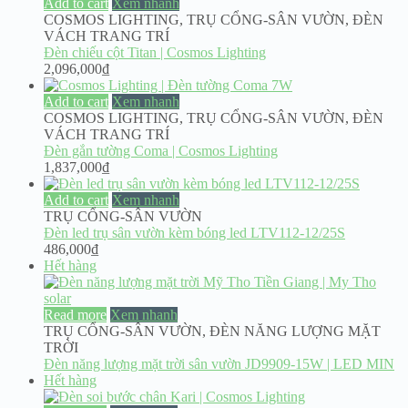
Add to cart
Xem nhanh
COSMOS LIGHTING
,
TRỤ CỔNG-SÂN VƯỜN
,
ĐÈN
VÁCH TRANG TRÍ
Đèn chiếu cột Titan | Cosmos Lighting
2,096,000
₫
Add to cart
Xem nhanh
COSMOS LIGHTING
,
TRỤ CỔNG-SÂN VƯỜN
,
ĐÈN
VÁCH TRANG TRÍ
Đèn gắn tường Coma | Cosmos Lighting
1,837,000
₫
Add to cart
Xem nhanh
TRỤ CỔNG-SÂN VƯỜN
Đèn led trụ sân vườn kèm bóng led LTV112-12/25S
486,000
₫
Hết hàng
Read more
Xem nhanh
TRỤ CỔNG-SÂN VƯỜN
,
ĐÈN NĂNG LƯỢNG MẶT
TRỜI
Đèn năng lượng mặt trời sân vườn JD9909-15W | LED MIN
Hết hàng