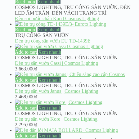
Read more
Xem nhanh
COSMOS LIGHTING
,
TRỤ CỔNG-SÂN VƯỜN
,
ĐÈN
LED ÂM TRẦN
,
ĐÈN VÁCH TRANG TRÍ
Đèn soi bước chân Kari | Cosmos Lighting
Read more
Xem nhanh
TRỤ CỔNG-SÂN VƯỜN
Đèn trụ cổng sân vườn EU TD-1439E
Add to cart
Xem nhanh
COSMOS LIGHTING
,
TRỤ CỔNG-SÂN VƯỜN
Đèn trụ sân vườn Cassi | Cosmos Lighting
3,663,000
₫
Add to cart
Xem nhanh
COSMOS LIGHTING
,
TRỤ CỔNG-SÂN VƯỜN
Đèn trụ sân vườn Janus | Cosmos Lighting
2,468,000
₫
Add to cart
Xem nhanh
COSMOS LIGHTING
,
TRỤ CỔNG-SÂN VƯỜN
Đèn trụ sân vườn Kore | Cosmos Lighting
2,795,000
₫
Add to cart
Xem nhanh