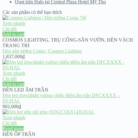
Quạt trần Halo tại Central Plaza Hotel Mỹ Tho
Các sản phẩm có thể bạn thích
Xem nhanh
Chi tiết
Add to cart
COSMOS LIGHTING
,
TRỤ CỔNG-SÂN VƯỜN
,
ĐÈN VÁCH
TRANG TRÍ
Đèn gắn tường Coma | Cosmos Lighting
1,837,000
₫
Xem nhanh
Chi tiết
Add to cart
ĐÈN LED ÂM TRẦN
Đèn led downlight vuông chiếu điểm âm trần DFCXXXX –
DUHAL
902,000
₫
Xem nhanh
Chi tiết
Read more
ĐÈN ỐP TRẦN