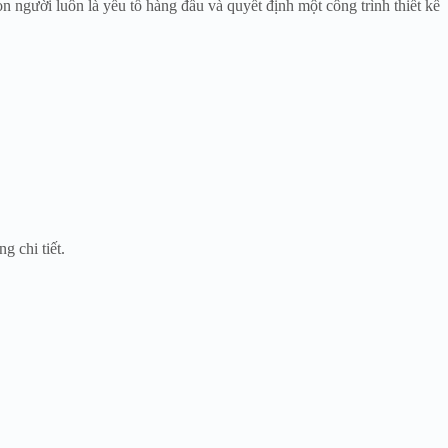
n người luôn là yếu tố hàng đầu và quyết định một công trình thiết kế
g chi tiết.