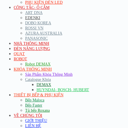
PHỤ KIỆN ĐÈN LED
CÔNG TẮC- Ổ CẮM
ART DNA
EDENKI
DOBO KOREA
ROSSI VN
AZURA AUSTRALIA
PANASONIC
NHÀ THÔNG MINH
ĐÈN NĂNG LƯỢNG
QUẠT
ROBOT
Robot DEMAX
KHÓA THÔNG MINH
Sản Phẩm Khóa Thông Minh
Catalogue Khóa
DEMAX
HUYNDAI- BOSCH- HUBERT
THIẾT BỊ BẾP & PHỤ KIỆN
Bếp Maloca
Bếp Faster
Tủ bếp Roxana
VỀ CHÚNG TÔI
GIỚI THIỆU
LIÊN HỆ