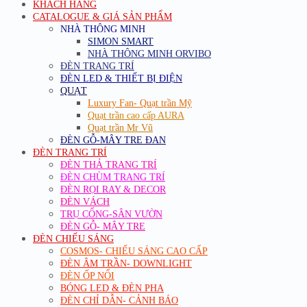
KHÁCH HÀNG
CATALOGUE & GIÁ SẢN PHẨM
NHÀ THÔNG MINH
SIMON SMART
NHÀ THÔNG MINH ORVIBO
ĐÈN TRANG TRÍ
ĐÈN LED & THIẾT BỊ ĐIỆN
QUẠT
Luxury Fan- Quạt trần Mỹ
Quạt trần cao cấp AURA
Quạt trần Mr Vũ
ĐÈN GỖ-MÂY TRE ĐAN
ĐÈN TRANG TRÍ
ĐÈN THẢ TRANG TRÍ
ĐÈN CHÙM TRANG TRÍ
ĐÈN RỌI RAY & DECOR
ĐÈN VÁCH
TRỤ CỔNG-SÂN VƯỜN
ĐÈN GỖ- MÂY TRE
ĐÈN CHIẾU SÁNG
COSMOS- CHIẾU SÁNG CAO CẤP
ĐÈN ÂM TRẦN- DOWNLIGHT
ĐÈN ỐP NỔI
BÓNG LED & ĐÈN PHA
ĐÈN CHỈ DẪN- CẢNH BÁO