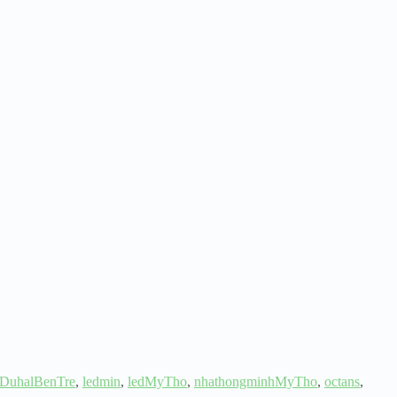
DuhalBenTre
,
ledmin
,
ledMyTho
,
nhathongminhMyTho
,
octans
,