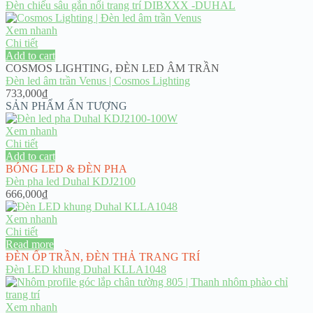
Đèn chiếu sâu gắn nổi trang trí DIBXXX -DUHAL
Xem nhanh
Chi tiết
Add to cart
COSMOS LIGHTING
,
ĐÈN LED ÂM TRẦN
Đèn led âm trần Venus | Cosmos Lighting
733,000
₫
SẢN PHẨM ẤN TƯỢNG
Xem nhanh
Chi tiết
Add to cart
BÓNG LED & ĐÈN PHA
Đèn pha led Duhal KDJ2100
666,000
₫
Xem nhanh
Chi tiết
Read more
ĐÈN ỐP TRẦN
,
ĐÈN THẢ TRANG TRÍ
Đèn LED khung Duhal KLLA1048
Xem nhanh