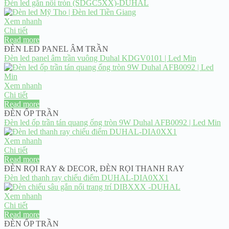
Đèn led gắn nổi tròn (SDGC5XX)-DUHAL
Xem nhanh
Chi tiết
Read more
ĐÈN LED PANEL ÂM TRẦN
Đèn led panel âm trần vuông Duhal KDGV0101 | Led Min
Xem nhanh
Chi tiết
Read more
ĐÈN ỐP TRẦN
Đèn led ốp trần tán quang ống tròn 9W Duhal AFB0092 | Led Min
Xem nhanh
Chi tiết
Read more
ĐÈN RỌI RAY & DECOR
,
ĐÈN RỌI THANH RAY
Đèn led thanh ray chiếu điểm DUHAL-DIA0XX1
Xem nhanh
Chi tiết
Read more
ĐÈN ỐP TRẦN