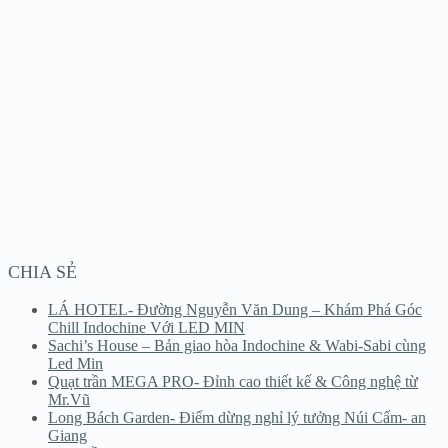
CHIA SẺ
LÁ HOTEL- Đường Nguyễn Văn Dung – Khám Phá Góc
Chill Indochine Với LED MIN
Sachi’s House – Bản giao hòa Indochine & Wabi-Sabi cùng
Led Min
Quạt trần MEGA PRO- Đỉnh cao thiết kế & Công nghệ từ
Mr.Vũ
Long Bách Garden- Điểm dừng nghỉ lý tưởng Núi Cấm- an
Giang