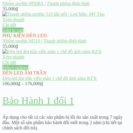
Nhôm profile M508A | Thanh nhôm định hình
55,000
₫
Xem nhanh
Chi tiết
Add to cart
PHỤ KIỆN ĐÈN LED
Nhôm profile M510 | Thanh nhôm định hình
55,000
₫
Xem nhanh
Chi tiết
Select options
ĐÈN LED ÂM TRẦN
Đèn led âm trần viền màu 1 chế độ ánh sáng KFX
Price
106,000
₫
–
176,000
₫
range:
106,000₫
Bảo Hành 1 đổi 1
through
176,000₫
Áp dụng cho tất cả các sản phẩm bị lỗi do sản xuất trong 7 ngày
đầu. Một số sản phẩm bảo hành đổi mới trong 2 năm (chi tiết tại
chính sách đổi trả).