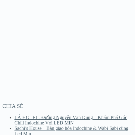
CHIA SẺ
LÁ HOTEL- Đường Nguyễn Văn Dung – Khám Phá Góc
Chill Indochine Với LED MIN
Sachi’s House – Bản giao hòa Indochine & Wabi-Sabi cùng
Led Min