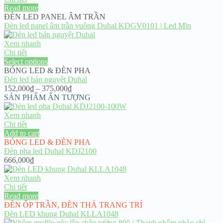
Read more
ĐÈN LED PANEL ÂM TRẦN
Đèn led panel âm trần vuông Duhal KDGV0101 | Led Min
Xem nhanh
Chi tiết
Select options
BÓNG LED & ĐÈN PHA
Đèn led bán nguyệt Duhal
Price
152,000
₫
–
375,000
₫
range:
SẢN PHẨM ẤN TƯỢNG
152,000₫
through
Xem nhanh
375,000₫
Chi tiết
Add to cart
BÓNG LED & ĐÈN PHA
Đèn pha led Duhal KDJ2100
666,000
₫
Xem nhanh
Chi tiết
Read more
ĐÈN ỐP TRẦN
,
ĐÈN THẢ TRANG TRÍ
Đèn LED khung Duhal KLLA1048