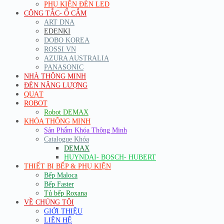
PHỤ KIỆN ĐÈN LED
CÔNG TẮC- Ổ CẮM
ART DNA
EDENKI
DOBO KOREA
ROSSI VN
AZURA AUSTRALIA
PANASONIC
NHÀ THÔNG MINH
ĐÈN NĂNG LƯỢNG
QUẠT
ROBOT
Robot DEMAX
KHÓA THÔNG MINH
Sản Phẩm Khóa Thông Minh
Catalogue Khóa
DEMAX
HUYNDAI- BOSCH- HUBERT
THIẾT BỊ BẾP & PHỤ KIỆN
Bếp Maloca
Bếp Faster
Tủ bếp Roxana
VỀ CHÚNG TÔI
GIỚI THIỆU
LIÊN HỆ