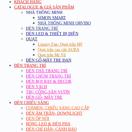
KHÁCH HÀNG
CATALOGUE & GIÁ SẢN PHẨM
NHÀ THÔNG MINH
SIMON SMART
NHÀ THÔNG MINH ORVIBO
ĐÈN TRANG TRÍ
ĐÈN LED & THIẾT BỊ ĐIỆN
QUẠT
Luxury Fan- Quạt trần Mỹ
Quạt trần cao cấp AURA
Quạt trần Mr Vũ
ĐÈN GỖ-MÂY TRE ĐAN
ĐÈN TRANG TRÍ
ĐÈN THẢ TRANG TRÍ
ĐÈN CHÙM TRANG TRÍ
ĐÈN RỌI RAY & DECOR
ĐÈN VÁCH
TRỤ CỔNG-SÂN VƯỜN
ĐÈN GỖ- MÂY TRE
ĐÈN CHIẾU SÁNG
COSMOS- CHIẾU SÁNG CAO CẤP
ĐÈN ÂM TRẦN- DOWNLIGHT
ĐÈN ỐP NỔI
BÓNG LED & ĐÈN PHA
ĐÈN CHỈ DẪN- CẢNH BÁO