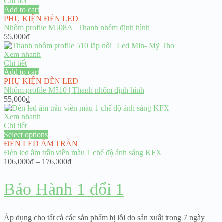
Chi tiết
Add to cart
PHỤ KIỆN ĐÈN LED
Nhôm profile M508A | Thanh nhôm định hình
55,000
₫
Xem nhanh
Chi tiết
Add to cart
PHỤ KIỆN ĐÈN LED
Nhôm profile M510 | Thanh nhôm định hình
55,000
₫
Xem nhanh
Chi tiết
Select options
ĐÈN LED ÂM TRẦN
Đèn led âm trần viền màu 1 chế độ ánh sáng KFX
Price
106,000
₫
–
176,000
₫
range:
106,000₫
Bảo Hành 1 đổi 1
through
176,000₫
Áp dụng cho tất cả các sản phẩm bị lỗi do sản xuất trong 7 ngày