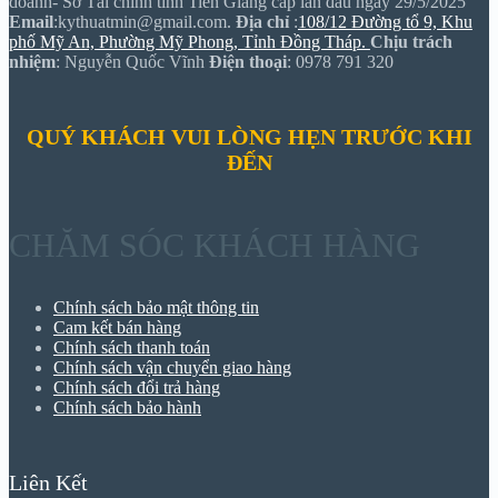
doanh- Sở Tài chính tỉnh Tiền Giang cấp lần đầu ngày 29/5/2025
Email
:kythuatmin@gmail.com.
Địa chỉ
:
108/12 Đường tổ 9, Khu
phố Mỹ An, Phường Mỹ Phong, Tỉnh Đồng Tháp.
Chịu trách
nhiệm
: Nguyễn Quốc Vĩnh
Điện thoại
: 0978 791 320
QUÝ KHÁCH VUI LÒNG HẸN TRƯỚC KHI
ĐẾN
CHĂM SÓC KHÁCH HÀNG
Chính sách bảo mật thông tin
Cam kết bán hàng
Chính sách thanh toán
Chính sách vận chuyển giao hàng
Chính sách đổi trả hàng
Chính sách bảo hành
Liên Kết