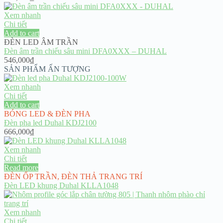
Xem nhanh
Chi tiết
Add to cart
ĐÈN LED ÂM TRẦN
Đèn âm trần chiếu sâu mini DFA0XXX – DUHAL
546,000
₫
SẢN PHẨM ẤN TƯỢNG
Xem nhanh
Chi tiết
Add to cart
BÓNG LED & ĐÈN PHA
Đèn pha led Duhal KDJ2100
666,000
₫
Xem nhanh
Chi tiết
Read more
ĐÈN ỐP TRẦN
,
ĐÈN THẢ TRANG TRÍ
Đèn LED khung Duhal KLLA1048
Xem nhanh
Chi tiết