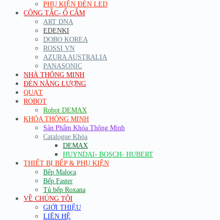
PHỤ KIỆN ĐÈN LED
CÔNG TẮC- Ổ CẮM
ART DNA
EDENKI
DOBO KOREA
ROSSI VN
AZURA AUSTRALIA
PANASONIC
NHÀ THÔNG MINH
ĐÈN NĂNG LƯỢNG
QUẠT
ROBOT
Robot DEMAX
KHÓA THÔNG MINH
Sản Phẩm Khóa Thông Minh
Catalogue Khóa
DEMAX
HUYNDAI- BOSCH- HUBERT
THIẾT BỊ BẾP & PHỤ KIỆN
Bếp Maloca
Bếp Faster
Tủ bếp Roxana
VỀ CHÚNG TÔI
GIỚI THIỆU
LIÊN HỆ