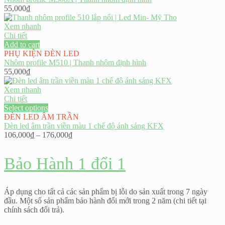
55,000
₫
Xem nhanh
Chi tiết
Add to cart
PHỤ KIỆN ĐÈN LED
Nhôm profile M510 | Thanh nhôm định hình
55,000
₫
Xem nhanh
Chi tiết
Select options
ĐÈN LED ÂM TRẦN
Đèn led âm trần viền màu 1 chế độ ánh sáng KFX
Price
106,000
₫
–
176,000
₫
range:
106,000₫
Bảo Hành 1 đổi 1
through
176,000₫
Áp dụng cho tất cả các sản phẩm bị lỗi do sản xuất trong 7 ngày
đầu. Một số sản phẩm bảo hành đổi mới trong 2 năm (chi tiết tại
chính sách đổi trả).