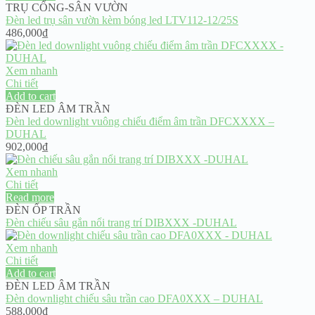
TRỤ CỔNG-SÂN VƯỜN
Đèn led trụ sân vườn kèm bóng led LTV112-12/25S
486,000
₫
Xem nhanh
Chi tiết
Add to cart
ĐÈN LED ÂM TRẦN
Đèn led downlight vuông chiếu điểm âm trần DFCXXXX –
DUHAL
902,000
₫
Xem nhanh
Chi tiết
Read more
ĐÈN ỐP TRẦN
Đèn chiếu sâu gắn nổi trang trí DIBXXX -DUHAL
Xem nhanh
Chi tiết
Add to cart
ĐÈN LED ÂM TRẦN
Đèn downlight chiếu sâu trần cao DFA0XXX – DUHAL
588,000
₫