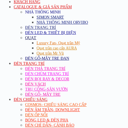
KHÁCH HÀNG
CATALOGUE & GIÁ SẢN PHẨM
NHÀ THÔNG MINH
SIMON SMART
NHÀ THÔNG MINH ORVIBO
ĐÈN TRANG TRÍ
ĐÈN LED & THIẾT BỊ ĐIỆN
QUẠT
Luxury Fan- Quạt trần Mỹ
Quạt trần cao cấp AURA
Quạt trần Mr Vũ
ĐÈN GỖ-MÂY TRE ĐAN
ĐÈN TRANG TRÍ
ĐÈN THẢ TRANG TRÍ
ĐÈN CHÙM TRANG TRÍ
ĐÈN RỌI RAY & DECOR
ĐÈN VÁCH
TRỤ CỔNG-SÂN VƯỜN
ĐÈN GỖ- MÂY TRE
ĐÈN CHIẾU SÁNG
COSMOS- CHIẾU SÁNG CAO CẤP
ĐÈN ÂM TRẦN- DOWNLIGHT
ĐÈN ỐP NỔI
BÓNG LED & ĐÈN PHA
ĐÈN CHỈ DẪN- CẢNH BÁO