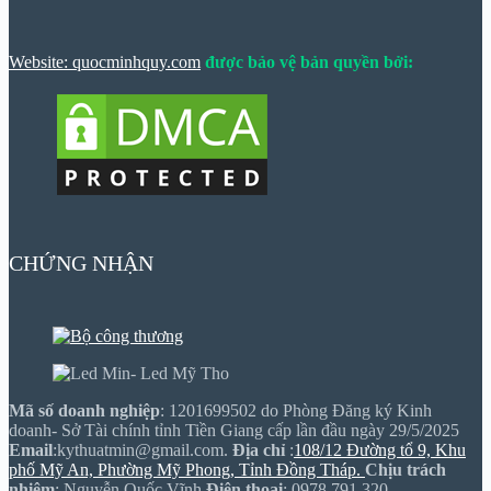
Website: quocminhquy.com
được bảo vệ bản quyền bởi:
CHỨNG NHẬN
Mã số doanh nghiệp
: 1201699502 do Phòng Đăng ký Kinh
doanh- Sở Tài chính tỉnh Tiền Giang cấp lần đầu ngày 29/5/2025
Email
:kythuatmin@gmail.com.
Địa chỉ
:
108/12 Đường tổ 9, Khu
phố Mỹ An, Phường Mỹ Phong, Tỉnh Đồng Tháp.
Chịu trách
nhiệm
: Nguyễn Quốc Vĩnh
Điện thoại
: 0978 791 320