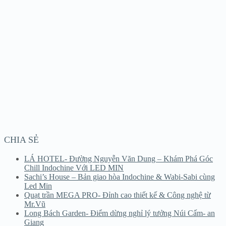
CHIA SẺ
LÁ HOTEL- Đường Nguyễn Văn Dung – Khám Phá Góc
Chill Indochine Với LED MIN
Sachi’s House – Bản giao hòa Indochine & Wabi-Sabi cùng
Led Min
Quạt trần MEGA PRO- Đỉnh cao thiết kế & Công nghệ từ
Mr.Vũ
Long Bách Garden- Điểm dừng nghỉ lý tưởng Núi Cấm- an
Giang