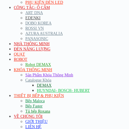
PHỤ KIỆN ĐÈN LED
CÔNG TẮC- Ổ CẮM
ART DNA
EDENKI
DOBO KOREA
ROSSI VN
AZURA AUSTRALIA
PANASONIC
NHÀ THÔNG MINH
ĐÈN NĂNG LƯỢNG
QUẠT
ROBOT
Robot DEMAX
KHÓA THÔNG MINH
Sản Phẩm Khóa Thông Minh
Catalogue Khóa
DEMAX
HUYNDAI- BOSCH- HUBERT
THIẾT BỊ BẾP & PHỤ KIỆN
Bếp Maloca
Bếp Faster
Tủ bếp Roxana
VỀ CHÚNG TÔI
GIỚI THIỆU
LIÊN HỆ