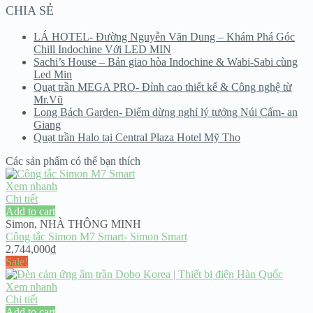
CHIA SẺ
LÁ HOTEL- Đường Nguyễn Văn Dung – Khám Phá Góc
Chill Indochine Với LED MIN
Sachi’s House – Bản giao hòa Indochine & Wabi-Sabi cùng
Led Min
Quạt trần MEGA PRO- Đỉnh cao thiết kế & Công nghệ từ
Mr.Vũ
Long Bách Garden- Điểm dừng nghỉ lý tưởng Núi Cấm- an
Giang
Quạt trần Halo tại Central Plaza Hotel Mỹ Tho
Các sản phẩm có thể bạn thích
Xem nhanh
Chi tiết
Add to cart
Simon
,
NHÀ THÔNG MINH
Công tắc Simon M7 Smart- Simon Smart
2,744,000
₫
Sale!
Xem nhanh
Chi tiết
Add to cart