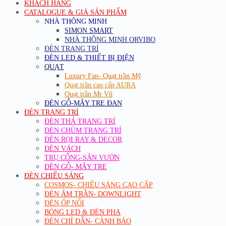
KHÁCH HÀNG
CATALOGUE & GIÁ SẢN PHẨM
NHÀ THÔNG MINH
SIMON SMART
NHÀ THÔNG MINH ORVIBO
ĐÈN TRANG TRÍ
ĐÈN LED & THIẾT BỊ ĐIỆN
QUẠT
Luxury Fan- Quạt trần Mỹ
Quạt trần cao cấp AURA
Quạt trần Mr Vũ
ĐÈN GỖ-MÂY TRE ĐAN
ĐÈN TRANG TRÍ
ĐÈN THẢ TRANG TRÍ
ĐÈN CHÙM TRANG TRÍ
ĐÈN RỌI RAY & DECOR
ĐÈN VÁCH
TRỤ CỔNG-SÂN VƯỜN
ĐÈN GỖ- MÂY TRE
ĐÈN CHIẾU SÁNG
COSMOS- CHIẾU SÁNG CAO CẤP
ĐÈN ÂM TRẦN- DOWNLIGHT
ĐÈN ỐP NỔI
BÓNG LED & ĐÈN PHA
ĐÈN CHỈ DẪN- CẢNH BÁO