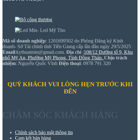
Mã số doanh nghiệp
: 1201699502 do Phòng Đăng ký Kinh
doanh- Sở Tài chính tỉnh Tiền Giang cấp lần đầu ngày 29/5/2025
Email
:kythuatmin@gmail.com.
Địa chỉ
:
108/12 Đường tổ 9, Khu
phố Mỹ An, Phường Mỹ Phong, Tỉnh Đồng Tháp.
Chịu trách
nhiệm
: Nguyễn Quốc Vĩnh
Điện thoại
: 0978 791 320
QUÝ KHÁCH VUI LÒNG HẸN TRƯỚC KHI
ĐẾN
CHĂM SÓC KHÁCH HÀNG
Chính sách bảo mật thông tin
Cam kết bán hàng