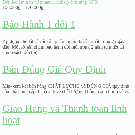
Đèn led âm trần viền màu 1 chế độ ánh sáng KFX
Price
106,000
₫
–
176,000
₫
range:
106,000₫
Bảo Hành 1 đổi 1
through
176,000₫
Áp dụng cho tất cả các sản phẩm bị lỗi do sản xuất trong 7 ngày
đầu. Một số sản phẩm bảo hành đổi mới trong 2 năm (chi tiết tại
chính sách đổi trả).
Bán Đúng Giá Quy Định
Min- cam kết bán hàng CHẤT LƯỢNG và ĐÚNG GIÁ quy định
của nhà cung cấp. Chỉ cạnh về chất lượng, không cạnh tranh về giá.
Giao Hàng và Thanh toán linh
hoạt