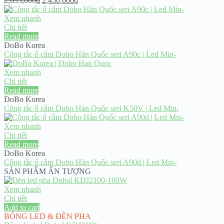
2,695,000
₫
2,450,000
₫
price
price
was:
is:
Xem nhanh
2,695,000₫.
2,450,000₫.
Chi tiết
Read more
DoBo Korea
Công tắc ổ cắm Dobo Hàn Quốc seri A90c | Led Min-
Xem nhanh
Chi tiết
Read more
DoBo Korea
Công tắc ổ cắm Dobo Hàn Quốc seri K50V | Led Min-
Xem nhanh
Chi tiết
Read more
DoBo Korea
Công tắc ổ cắm Dobo Hàn Quốc seri A90d | Led Min-
SẢN PHẨM ẤN TƯỢNG
Xem nhanh
Chi tiết
Add to cart
BÓNG LED & ĐÈN PHA