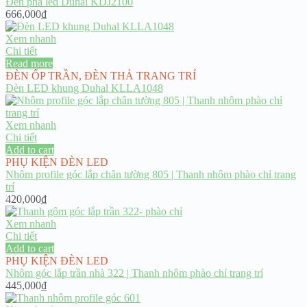
Đèn pha led Duhal KDJ2100
666,000
₫
Xem nhanh
Chi tiết
Read more
ĐÈN ỐP TRẦN
,
ĐÈN THẢ TRANG TRÍ
Đèn LED khung Duhal KLLA1048
Xem nhanh
Chi tiết
Add to cart
PHỤ KIỆN ĐÈN LED
Nhôm profile góc lắp chân tường 805 | Thanh nhôm phào chỉ trang
trí
420,000
₫
Xem nhanh
Chi tiết
Add to cart
PHỤ KIỆN ĐÈN LED
Nhôm góc lắp trần nhà 322 | Thanh nhôm phào chỉ trang trí
445,000
₫