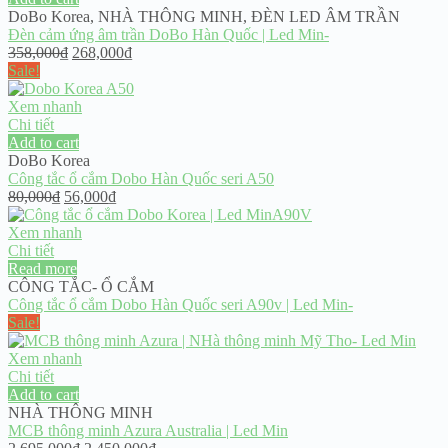
DoBo Korea
,
NHÀ THÔNG MINH
,
ĐÈN LED ÂM TRẦN
Đèn cảm ứng âm trần DoBo Hàn Quốc | Led Min-
Original
Current
358,000
₫
268,000
₫
price
price
Sale!
was:
is:
358,000₫.
268,000₫.
Xem nhanh
Chi tiết
Add to cart
DoBo Korea
Công tắc ổ cắm Dobo Hàn Quốc seri A50
Original
Current
80,000
₫
56,000
₫
price
price
was:
is:
Xem nhanh
80,000₫.
56,000₫.
Chi tiết
Read more
CÔNG TẮC- Ổ CẮM
Công tắc ổ cắm Dobo Hàn Quốc seri A90v | Led Min-
Sale!
Xem nhanh
Chi tiết
Add to cart
NHÀ THÔNG MINH
MCB thông minh Azura Australia | Led Min
Original
Current