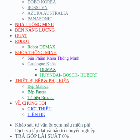
DOBO KOREA
ROSSI VN
AZURA AUSTRALIA
PANASONIC
NHÀ THÔNG MINH
ĐÈN NĂNG LƯỢNG
QUẠT
ROBOT
Robot DEMAX
KHÓA THÔNG MINH
Sản Phẩm Khóa Thông Minh
Catalogue Khóa
DEMAX
HUYNDAI- BOSCH- HUBERT
THIẾT BỊ BẾP & PHỤ KIỆN
Bếp Maloca
Bếp Faster
Tủ bếp Roxana
VỀ CHÚNG TÔI
GIỚI THIỆU
LIÊN HỆ
Khảo sát, tư vấn & xem mẫu miễn phí
Dịch vụ lắp đặt và bảo trì chuyên nghiệp
TRẢ GÓP LÃI SUẤT 0%