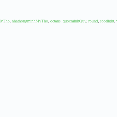
MyTho
,
nhathongminhMyTho
,
octans
,
quocminhQuy
,
round
,
spotlight
,