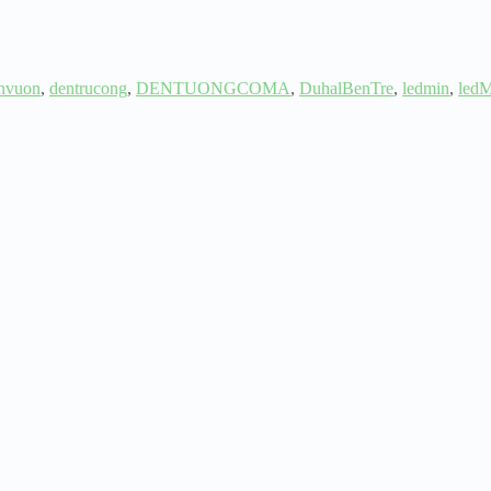
nvuon
,
dentrucong
,
DENTUONGCOMA
,
DuhalBenTre
,
ledmin
,
led