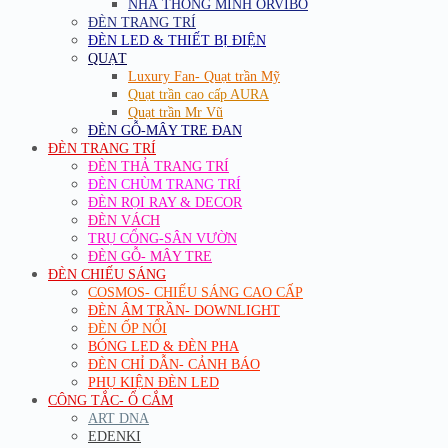
NHÀ THÔNG MINH ORVIBO
ĐÈN TRANG TRÍ
ĐÈN LED & THIẾT BỊ ĐIỆN
QUẠT
Luxury Fan- Quạt trần Mỹ
Quạt trần cao cấp AURA
Quạt trần Mr Vũ
ĐÈN GỖ-MÂY TRE ĐAN
ĐÈN TRANG TRÍ
ĐÈN THẢ TRANG TRÍ
ĐÈN CHÙM TRANG TRÍ
ĐÈN RỌI RAY & DECOR
ĐÈN VÁCH
TRỤ CỔNG-SÂN VƯỜN
ĐÈN GỖ- MÂY TRE
ĐÈN CHIẾU SÁNG
COSMOS- CHIẾU SÁNG CAO CẤP
ĐÈN ÂM TRẦN- DOWNLIGHT
ĐÈN ỐP NỔI
BÓNG LED & ĐÈN PHA
ĐÈN CHỈ DẪN- CẢNH BÁO
PHỤ KIỆN ĐÈN LED
CÔNG TẮC- Ổ CẮM
ART DNA
EDENKI