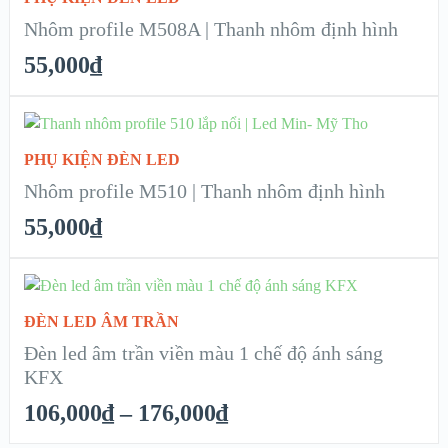
XEM NHANH
Nhôm profile M508A | Thanh nhôm định hình
55,000
₫
CHI TIẾT
ADD TO CART
PHỤ KIỆN ĐÈN LED
XEM NHANH
Nhôm profile M510 | Thanh nhôm định hình
55,000
₫
CHI TIẾT
SELECT OPTIONS
ĐÈN LED ÂM TRẦN
XEM NHANH
Đèn led âm trần viền màu 1 chế độ ánh sáng
KFX
CHI TIẾT
106,000
₫
–
176,000
₫