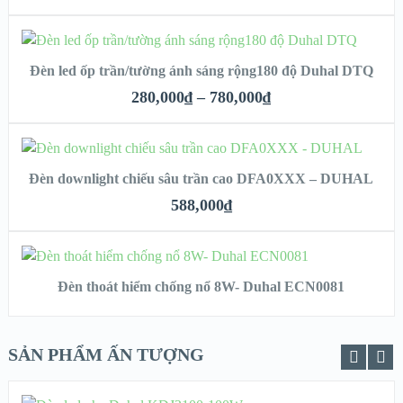
CHI TIẾT
SELECT OPTIONS
Đèn led ốp trần/tường ánh sáng rộng180 độ Duhal DTQ
XEM NHANH
280,000
₫
–
780,000
₫
CHI TIẾT
ADD TO CART
Đèn downlight chiếu sâu trần cao DFA0XXX – DUHAL
XEM NHANH
588,000
₫
CHI TIẾT
READ MORE
Đèn thoát hiểm chống nổ 8W- Duhal ECN0081
XEM NHANH
SẢN PHẨM ẤN TƯỢNG
CHI TIẾT
ADD TO CART