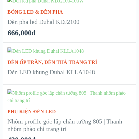
BÓNG LED & ĐÈN PHA
XEM NHANH
Đèn pha led Duhal KDJ2100
666,000
₫
CHI TIẾT
READ MORE
ĐÈN ỐP TRẦN
,
ĐÈN THẢ TRANG TRÍ
XEM NHANH
Đèn LED khung Duhal KLLA1048
CHI TIẾT
ADD TO CART
XEM NHANH
PHỤ KIỆN ĐÈN LED
Nhôm profile góc lắp chân tường 805 | Thanh
CHI TIẾT
nhôm phào chỉ trang trí