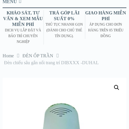
MENU
KHẢO SÁT, TƯ
TRẢ GÓP LÃI
GIAO HÀNG MIỄN
VẤN & XEM MẪU
SUẤT 0%
PHÍ
MIỄN PHÍ
THỦ TỤC NHANH GỌN
ÁP DỤNG CHO ĐƠN
DỊCH VỤ LẮP ĐẶT VÀ
(DÀNH CHO CHỦ THẺ
HÀNG TRÊN 05 TRIỆU
BẢO TRÌ CHUYÊN
TÍN DỤNG).
ĐỒNG
NGHIỆP
Home
ĐÈN ỐP TRẦN
Đèn chiếu sâu gắn nổi trang trí DIBXXX -DUHAL