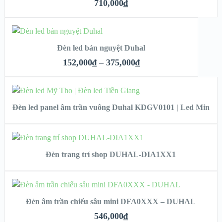
XEM NHANH
710,000
₫
CHI TIẾT
SELECT OPTIONS
Đèn led bán nguyệt Duhal
XEM NHANH
152,000
₫
–
375,000
₫
CHI TIẾT
READ MORE
Đèn led panel âm trần vuông Duhal KDGV0101 | Led Min
XEM NHANH
READ MORE
CHI TIẾT
Đèn trang trí shop DUHAL-DIA1XX1
XEM NHANH
ADD TO CART
CHI TIẾT
Đèn âm trần chiếu sâu mini DFA0XXX – DUHAL
XEM NHANH
546,000
₫