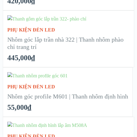
420,000
₫
ADD TO CART
PHỤ KIỆN ĐÈN LED
XEM NHANH
Nhôm góc lắp trần nhà 322 | Thanh nhôm phào
chỉ trang trí
CHI TIẾT
445,000
₫
ADD TO CART
PHỤ KIỆN ĐÈN LED
XEM NHANH
Nhôm góc profile M601 | Thanh nhôm định hình
55,000
₫
CHI TIẾT
ADD TO CART
PHỤ KIỆN ĐÈN LED