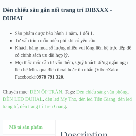
Đèn chiếu sâu gắn nổi trang trí DIBXXX -
DUHAL
Sản phẩm được bảo hành 1 năm, 1 đổi 1.
Tư vấn trình mẫu miễn phí khi có yêu cầu.
Khách hàng mua số lượng nhiều vui lòng liên hệ trực tiếp để
có chính sách ưu đãi hợp lý.
Mọi thắc mắc cần tư vấn thêm, Quý khách đừng ngần ngại
liên hệ Min- qua điện thoại hoặc tin nhắn (Viber/Zalo/
Facebook):
0978 791 320.
Chuyên mục:
ĐÈN ỐP TRẦN
.
Tags:
Đèn chiếu sáng văn phòng
,
ĐÈN LED DUHAL
,
đèn led My Tho
,
đèn led Tiền Giang
,
đèn led
trang trí
,
đèn trang trí Tien Giang
.
Mô tả sản phẩm
Description