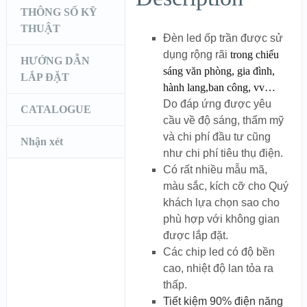
THÔNG SỐ KỸ
THUẬT
Đèn led ốp trần được sử
dụng rộng rãi
trong chiếu
HƯỚNG DẪN
sáng văn phòng, gia đình,
LẮP ĐẶT
hành lang,ban công, vv…
D
o đáp ứng được yêu
CATALOGUE
cầu về độ sáng, thẩm mỹ
và chi phí đầu tư cũng
Nhận xét
như chi phí tiêu thụ điện.
Có rất nhiều mẫu mã,
màu sắc, kích cỡ cho Quý
khách lựa chọn sao cho
phù hợp với không gian
được lắp đặt.
Các chip led có độ bền
cao, nhiệt độ lan tỏa ra
thấp.
Tiết kiệm 90% điện năng