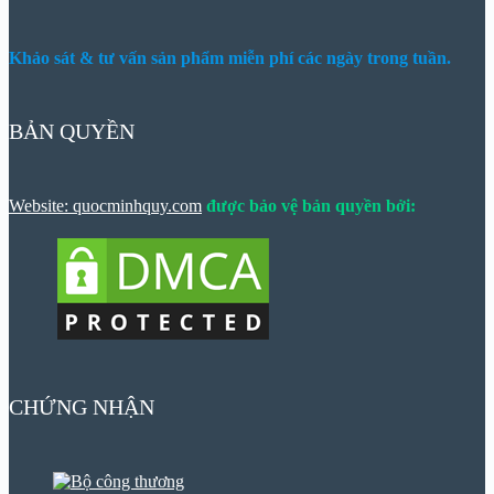
Khảo sát & tư vấn sản phẩm miễn phí các ngày trong tuần.
BẢN QUYỀN
Website: quocminhquy.com
được bảo vệ bản quyền bởi:
CHỨNG NHẬN