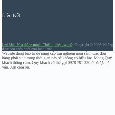
Liên Kết
Led Min- Nhà thông minh- Thiết bị điện cao cấp
Copyright © 2026.
Không
được sao chép dưới mọi hình thức.
Website đang bảo trì để nâng cấp trải nghiệm mua sắm. Các đơn
hàng phát sinh trong thời gian này sẽ không có hiệu lực. Mong Quý
khách thông cảm. Quý khách có thể gọi 0978 791 320 để được tư
vấn. Xin cảm ơn.