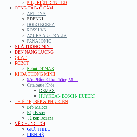
PHỤ KIỆN ĐÈN LED
CÔNG TẮC- Ổ CẮM
ART DNA
EDENKI
DOBO KOREA
ROSSI VN
AZURA AUSTRALIA
PANASONIC
NHÀ THÔNG MINH
ĐÈN NĂNG LƯỢNG
QUẠT
ROBOT
Robot DEMAX
KHÓA THÔNG MINH
Sản Phẩm Khóa Thông Minh
Catalogue Khóa
DEMAX
HUYNDAI- BOSCH- HUBERT
THIẾT BỊ BẾP & PHỤ KIỆN
Bếp Maloca
Bếp Faster
Tủ bếp Roxana
VỀ CHÚNG TÔI
GIỚI THIỆU
LIÊN HỆ