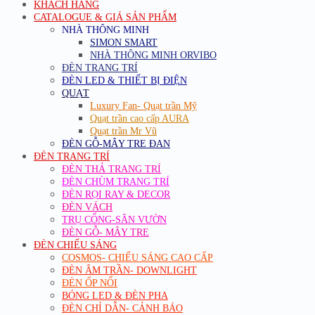
KHÁCH HÀNG
CATALOGUE & GIÁ SẢN PHẨM
NHÀ THÔNG MINH
SIMON SMART
NHÀ THÔNG MINH ORVIBO
ĐÈN TRANG TRÍ
ĐÈN LED & THIẾT BỊ ĐIỆN
QUẠT
Luxury Fan- Quạt trần Mỹ
Quạt trần cao cấp AURA
Quạt trần Mr Vũ
ĐÈN GỖ-MÂY TRE ĐAN
ĐÈN TRANG TRÍ
ĐÈN THẢ TRANG TRÍ
ĐÈN CHÙM TRANG TRÍ
ĐÈN RỌI RAY & DECOR
ĐÈN VÁCH
TRỤ CỔNG-SÂN VƯỜN
ĐÈN GỖ- MÂY TRE
ĐÈN CHIẾU SÁNG
COSMOS- CHIẾU SÁNG CAO CẤP
ĐÈN ÂM TRẦN- DOWNLIGHT
ĐÈN ỐP NỔI
BÓNG LED & ĐÈN PHA
ĐÈN CHỈ DẪN- CẢNH BÁO