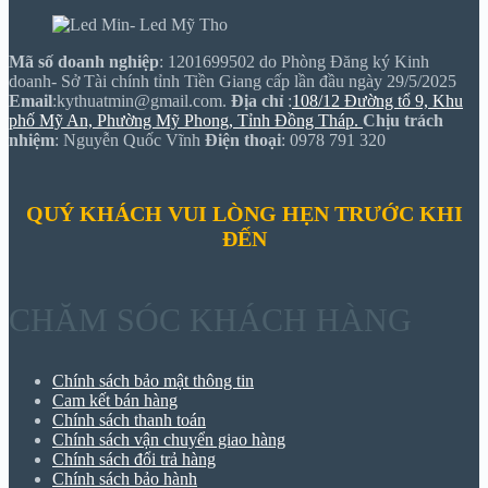
Mã số doanh nghiệp
: 1201699502 do Phòng Đăng ký Kinh
doanh- Sở Tài chính tỉnh Tiền Giang cấp lần đầu ngày 29/5/2025
Email
:kythuatmin@gmail.com.
Địa chỉ
:
108/12 Đường tổ 9, Khu
phố Mỹ An, Phường Mỹ Phong, Tỉnh Đồng Tháp.
Chịu trách
nhiệm
: Nguyễn Quốc Vĩnh
Điện thoại
: 0978 791 320
QUÝ KHÁCH VUI LÒNG HẸN TRƯỚC KHI
ĐẾN
CHĂM SÓC KHÁCH HÀNG
Chính sách bảo mật thông tin
Cam kết bán hàng
Chính sách thanh toán
Chính sách vận chuyển giao hàng
Chính sách đổi trả hàng
Chính sách bảo hành