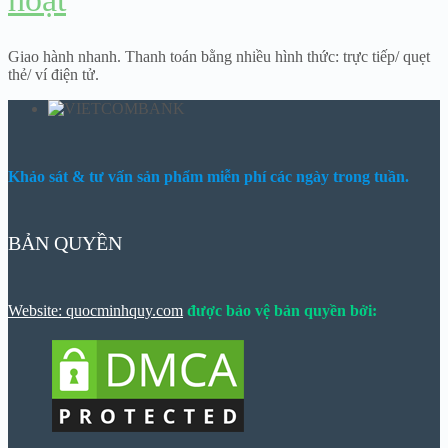
Giao hành nhanh. Thanh toán bằng nhiều hình thức: trực tiếp/ quẹt
thẻ/ ví điện tử.
Khảo sát & tư vấn sản phẩm miễn phí các ngày trong tuần.
BẢN QUYỀN
Website: quocminhquy.com
được bảo vệ bản quyền bởi: