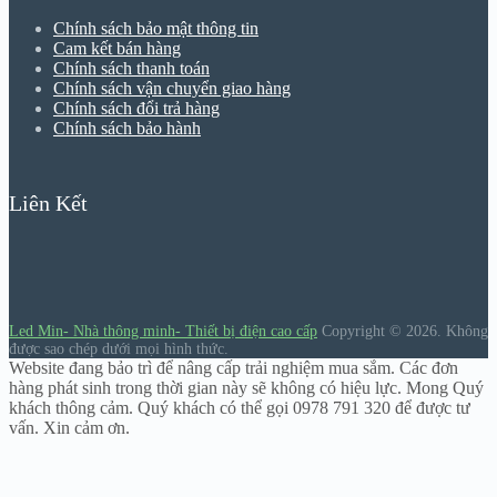
Chính sách bảo mật thông tin
Cam kết bán hàng
Chính sách thanh toán
Chính sách vận chuyển giao hàng
Chính sách đổi trả hàng
Chính sách bảo hành
Liên Kết
Led Min- Nhà thông minh- Thiết bị điện cao cấp
Copyright © 2026.
Không
được sao chép dưới mọi hình thức.
Website đang bảo trì để nâng cấp trải nghiệm mua sắm. Các đơn
hàng phát sinh trong thời gian này sẽ không có hiệu lực. Mong Quý
khách thông cảm. Quý khách có thể gọi 0978 791 320 để được tư
vấn. Xin cảm ơn.