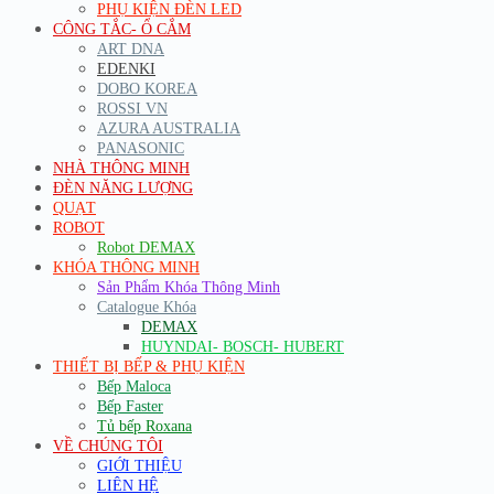
PHỤ KIỆN ĐÈN LED
CÔNG TẮC- Ổ CẮM
ART DNA
EDENKI
DOBO KOREA
ROSSI VN
AZURA AUSTRALIA
PANASONIC
NHÀ THÔNG MINH
ĐÈN NĂNG LƯỢNG
QUẠT
ROBOT
Robot DEMAX
KHÓA THÔNG MINH
Sản Phẩm Khóa Thông Minh
Catalogue Khóa
DEMAX
HUYNDAI- BOSCH- HUBERT
THIẾT BỊ BẾP & PHỤ KIỆN
Bếp Maloca
Bếp Faster
Tủ bếp Roxana
VỀ CHÚNG TÔI
GIỚI THIỆU
LIÊN HỆ