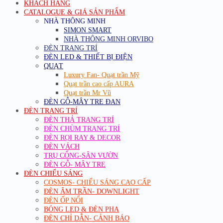
KHÁCH HÀNG
CATALOGUE & GIÁ SẢN PHẨM
NHÀ THÔNG MINH
SIMON SMART
NHÀ THÔNG MINH ORVIBO
ĐÈN TRANG TRÍ
ĐÈN LED & THIẾT BỊ ĐIỆN
QUẠT
Luxury Fan- Quạt trần Mỹ
Quạt trần cao cấp AURA
Quạt trần Mr Vũ
ĐÈN GỖ-MÂY TRE ĐAN
ĐÈN TRANG TRÍ
ĐÈN THẢ TRANG TRÍ
ĐÈN CHÙM TRANG TRÍ
ĐÈN RỌI RAY & DECOR
ĐÈN VÁCH
TRỤ CỔNG-SÂN VƯỜN
ĐÈN GỖ- MÂY TRE
ĐÈN CHIẾU SÁNG
COSMOS- CHIẾU SÁNG CAO CẤP
ĐÈN ÂM TRẦN- DOWNLIGHT
ĐÈN ỐP NỔI
BÓNG LED & ĐÈN PHA
ĐÈN CHỈ DẪN- CẢNH BÁO