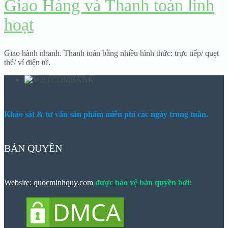
Giao Hàng và Thanh toán linh
hoạt
Giao hành nhanh. Thanh toán bằng nhiều hình thức: trực tiếp/ quẹt
thẻ/ ví điện tử.
Khảo sát & tư vấn sản phẩm miễn phí các ngày trong tuần.
BẢN QUYỀN
Website: quocminhquy.com
được bảo vệ bản quyền bởi: