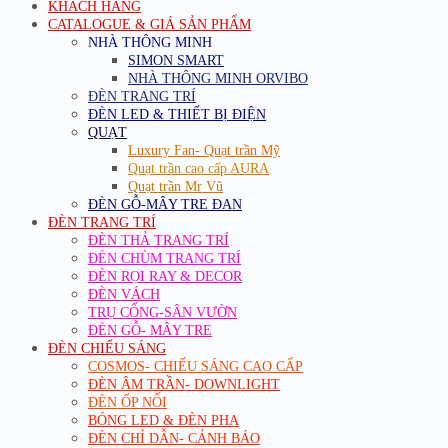
KHÁCH HÀNG
CATALOGUE & GIÁ SẢN PHẨM
NHÀ THÔNG MINH
SIMON SMART
NHÀ THÔNG MINH ORVIBO
ĐÈN TRANG TRÍ
ĐÈN LED & THIẾT BỊ ĐIỆN
QUẠT
Luxury Fan- Quạt trần Mỹ
Quạt trần cao cấp AURA
Quạt trần Mr Vũ
ĐÈN GỖ-MÂY TRE ĐAN
ĐÈN TRANG TRÍ
ĐÈN THẢ TRANG TRÍ
ĐÈN CHÙM TRANG TRÍ
ĐÈN RỌI RAY & DECOR
ĐÈN VÁCH
TRỤ CỔNG-SÂN VƯỜN
ĐÈN GỖ- MÂY TRE
ĐÈN CHIẾU SÁNG
COSMOS- CHIẾU SÁNG CAO CẤP
ĐÈN ÂM TRẦN- DOWNLIGHT
ĐÈN ỐP NỔI
BÓNG LED & ĐÈN PHA
ĐÈN CHỈ DẪN- CẢNH BÁO