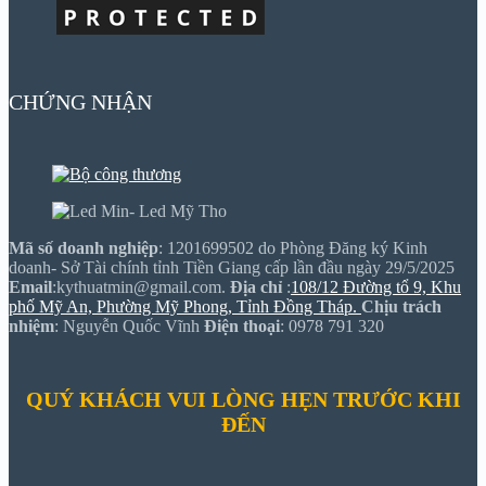
CHỨNG NHẬN
Mã số doanh nghiệp
: 1201699502 do Phòng Đăng ký Kinh
doanh- Sở Tài chính tỉnh Tiền Giang cấp lần đầu ngày 29/5/2025
Email
:kythuatmin@gmail.com.
Địa chỉ
:
108/12 Đường tổ 9, Khu
phố Mỹ An, Phường Mỹ Phong, Tỉnh Đồng Tháp.
Chịu trách
nhiệm
: Nguyễn Quốc Vĩnh
Điện thoại
: 0978 791 320
QUÝ KHÁCH VUI LÒNG HẸN TRƯỚC KHI
ĐẾN