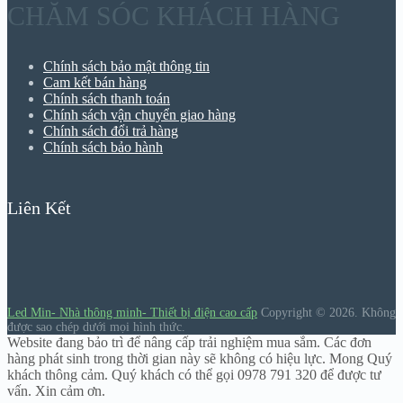
CHĂM SÓC KHÁCH HÀNG
Chính sách bảo mật thông tin
Cam kết bán hàng
Chính sách thanh toán
Chính sách vận chuyển giao hàng
Chính sách đổi trả hàng
Chính sách bảo hành
Liên Kết
Led Min- Nhà thông minh- Thiết bị điện cao cấp
Copyright © 2026.
Không
được sao chép dưới mọi hình thức.
Website đang bảo trì để nâng cấp trải nghiệm mua sắm. Các đơn
hàng phát sinh trong thời gian này sẽ không có hiệu lực. Mong Quý
khách thông cảm. Quý khách có thể gọi 0978 791 320 để được tư
vấn. Xin cảm ơn.