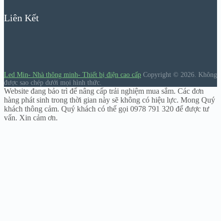
Liên Kết
Led Min- Nhà thông minh- Thiết bị điện cao cấp
Copyright © 2026.
Không
được sao chép dưới mọi hình thức.
Website đang bảo trì để nâng cấp trải nghiệm mua sắm. Các đơn
hàng phát sinh trong thời gian này sẽ không có hiệu lực. Mong Quý
khách thông cảm. Quý khách có thể gọi 0978 791 320 để được tư
vấn. Xin cảm ơn.