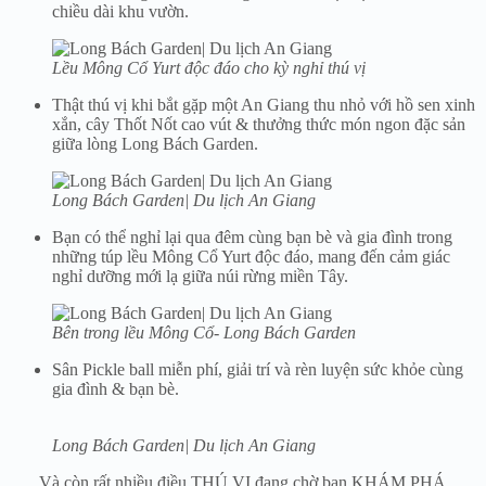
chiều dài khu vườn.
Lều Mông Cổ Yurt độc đáo cho kỳ nghỉ thú vị
Thật thú vị khi bắt gặp một An Giang thu nhỏ với hồ sen xinh
xắn, cây Thốt Nốt cao vút & thưởng thức món ngon đặc sản
giữa lòng Long Bách Garden.
Long Bách Garden| Du lịch An Giang
Bạn có thể nghỉ lại qua đêm cùng bạn bè và gia đình trong
những túp lều Mông Cổ Yurt độc đáo, mang đến cảm giác
nghỉ dưỡng mới lạ giữa núi rừng miền Tây.
Bên trong lều Mông Cổ- Long Bách Garden
Sân Pickle ball miễn phí, giải trí và rèn luyện sức khỏe cùng
gia đình & bạn bè.
Long Bách Garden| Du lịch An Giang
….. Và còn rất nhiều điều THÚ VỊ đang chờ bạn KHÁM PHÁ