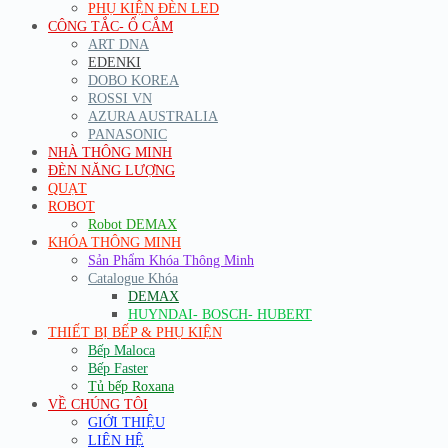
PHỤ KIỆN ĐÈN LED
CÔNG TẮC- Ổ CẮM
ART DNA
EDENKI
DOBO KOREA
ROSSI VN
AZURA AUSTRALIA
PANASONIC
NHÀ THÔNG MINH
ĐÈN NĂNG LƯỢNG
QUẠT
ROBOT
Robot DEMAX
KHÓA THÔNG MINH
Sản Phẩm Khóa Thông Minh
Catalogue Khóa
DEMAX
HUYNDAI- BOSCH- HUBERT
THIẾT BỊ BẾP & PHỤ KIỆN
Bếp Maloca
Bếp Faster
Tủ bếp Roxana
VỀ CHÚNG TÔI
GIỚI THIỆU
LIÊN HỆ