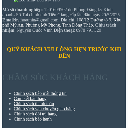
Mã số doanh nghiệp
: 1201699502 do Phòng Đăng ký Kinh
doanh- Sở Tài chính tỉnh Tiền Giang cấp lần đầu ngày 29/5/2025
Email
:kythuatmin@gmail.com.
Địa chỉ
:
108/12 Đường tổ 9, Khu
phố Mỹ An, Phường Mỹ Phong, Tỉnh Đồng Tháp.
Chịu trách
nhiệm
: Nguyễn Quốc Vĩnh
Điện thoại
: 0978 791 320
QUÝ KHÁCH VUI LÒNG HẸN TRƯỚC KHI
ĐẾN
CHĂM SÓC KHÁCH HÀNG
Chính sách bảo mật thông tin
Cam kết bán hàng
Chính sách thanh toán
Chính sách vận chuyển giao hàng
Chính sách đổi trả hàng
Chính sách bảo hành