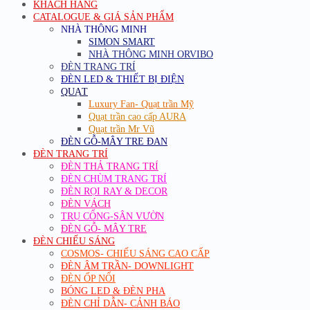
KHÁCH HÀNG
CATALOGUE & GIÁ SẢN PHẨM
NHÀ THÔNG MINH
SIMON SMART
NHÀ THÔNG MINH ORVIBO
ĐÈN TRANG TRÍ
ĐÈN LED & THIẾT BỊ ĐIỆN
QUẠT
Luxury Fan- Quạt trần Mỹ
Quạt trần cao cấp AURA
Quạt trần Mr Vũ
ĐÈN GỖ-MÂY TRE ĐAN
ĐÈN TRANG TRÍ
ĐÈN THẢ TRANG TRÍ
ĐÈN CHÙM TRANG TRÍ
ĐÈN RỌI RAY & DECOR
ĐÈN VÁCH
TRỤ CỔNG-SÂN VƯỜN
ĐÈN GỖ- MÂY TRE
ĐÈN CHIẾU SÁNG
COSMOS- CHIẾU SÁNG CAO CẤP
ĐÈN ÂM TRẦN- DOWNLIGHT
ĐÈN ỐP NỔI
BÓNG LED & ĐÈN PHA
ĐÈN CHỈ DẪN- CẢNH BÁO