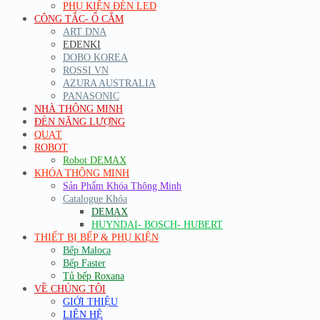
PHỤ KIỆN ĐÈN LED
CÔNG TẮC- Ổ CẮM
ART DNA
EDENKI
DOBO KOREA
ROSSI VN
AZURA AUSTRALIA
PANASONIC
NHÀ THÔNG MINH
ĐÈN NĂNG LƯỢNG
QUẠT
ROBOT
Robot DEMAX
KHÓA THÔNG MINH
Sản Phẩm Khóa Thông Minh
Catalogue Khóa
DEMAX
HUYNDAI- BOSCH- HUBERT
THIẾT BỊ BẾP & PHỤ KIỆN
Bếp Maloca
Bếp Faster
Tủ bếp Roxana
VỀ CHÚNG TÔI
GIỚI THIỆU
LIÊN HỆ