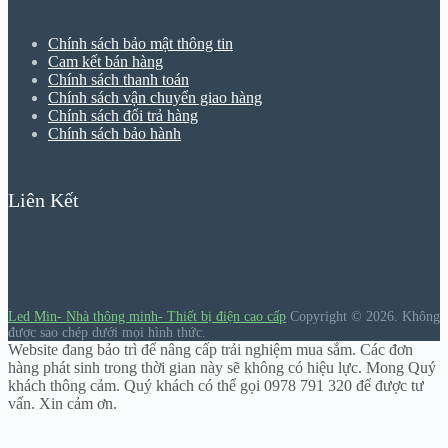
Chính sách bảo mật thông tin
Cam kết bán hàng
Chính sách thanh toán
Chính sách vận chuyển giao hàng
Chính sách đổi trả hàng
Chính sách bảo hành
Liên Kết
Led Min- Nhà thông minh- Thiết bị điện cao cấp
Copyright © 2026.
Không
được sao chép dưới mọi hình thức.
Website đang bảo trì để nâng cấp trải nghiệm mua sắm. Các đơn
hàng phát sinh trong thời gian này sẽ không có hiệu lực. Mong Quý
khách thông cảm. Quý khách có thể gọi 0978 791 320 để được tư
vấn. Xin cảm ơn.