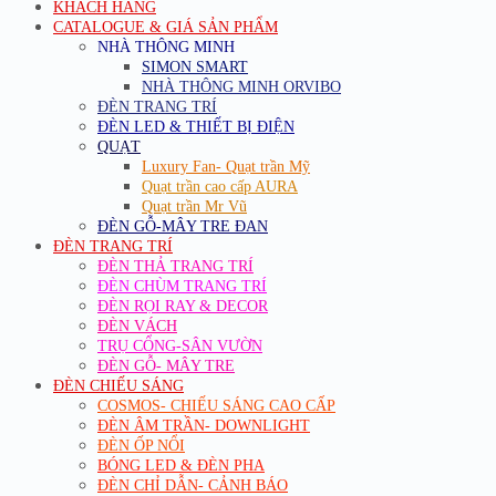
KHÁCH HÀNG
CATALOGUE & GIÁ SẢN PHẨM
NHÀ THÔNG MINH
SIMON SMART
NHÀ THÔNG MINH ORVIBO
ĐÈN TRANG TRÍ
ĐÈN LED & THIẾT BỊ ĐIỆN
QUẠT
Luxury Fan- Quạt trần Mỹ
Quạt trần cao cấp AURA
Quạt trần Mr Vũ
ĐÈN GỖ-MÂY TRE ĐAN
ĐÈN TRANG TRÍ
ĐÈN THẢ TRANG TRÍ
ĐÈN CHÙM TRANG TRÍ
ĐÈN RỌI RAY & DECOR
ĐÈN VÁCH
TRỤ CỔNG-SÂN VƯỜN
ĐÈN GỖ- MÂY TRE
ĐÈN CHIẾU SÁNG
COSMOS- CHIẾU SÁNG CAO CẤP
ĐÈN ÂM TRẦN- DOWNLIGHT
ĐÈN ỐP NỔI
BÓNG LED & ĐÈN PHA
ĐÈN CHỈ DẪN- CẢNH BÁO