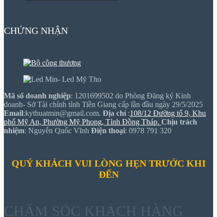
CHỨNG NHẬN
Mã số doanh nghiệp
: 1201699502 do Phòng Đăng ký Kinh
doanh- Sở Tài chính tỉnh Tiền Giang cấp lần đầu ngày 29/5/2025
Email
:kythuatmin@gmail.com.
Địa chỉ
:
108/12 Đường tổ 9, Khu
phố Mỹ An, Phường Mỹ Phong, Tỉnh Đồng Tháp.
Chịu trách
nhiệm
: Nguyễn Quốc Vĩnh
Điện thoại
: 0978 791 320
QUÝ KHÁCH VUI LÒNG HẸN TRƯỚC KHI
ĐẾN
CHĂM SÓC KHÁCH HÀNG