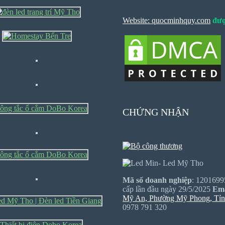
Website: quocminhquy.com
đượ
CHỨNG NHẬN
Mã số doanh nghiệp
: 1201699
cấp lần đầu ngày 29/5/2025
Ema
Mỹ An, Phường Mỹ Phong, Tỉ
0978 791 320