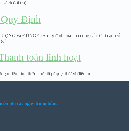
h sách đổi trả).
 Quy Định
LƯỢNG và ĐÚNG GIÁ quy định của nhà cung cấp. Chỉ cạnh về
 giá.
hanh toán linh hoạt
 nhiều hình thức: trực tiếp/ quẹt thẻ/ ví điện tử.
iễn phí các ngày trong tuần.