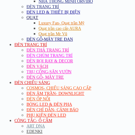
NHÀ THÔNG MINH ORVIBO
ĐÈN TRANG TRÍ
ĐÈN LED & THIẾT BỊ ĐIỆN
QUẠT
Luxury Fan- Quạt trần Mỹ
Quạt trần cao cấp AURA
Quạt trần Mr Vũ
ĐÈN GỖ-MÂY TRE ĐAN
ĐÈN TRANG TRÍ
ĐÈN THẢ TRANG TRÍ
ĐÈN CHÙM TRANG TRÍ
ĐÈN RỌI RAY & DECOR
ĐÈN VÁCH
TRỤ CỔNG-SÂN VƯỜN
ĐÈN GỖ- MÂY TRE
ĐÈN CHIẾU SÁNG
COSMOS- CHIẾU SÁNG CAO CẤP
ĐÈN ÂM TRẦN- DOWNLIGHT
ĐÈN ỐP NỔI
BÓNG LED & ĐÈN PHA
ĐÈN CHỈ DẪN- CẢNH BÁO
PHỤ KIỆN ĐÈN LED
CÔNG TẮC- Ổ CẮM
ART DNA
EDENKI