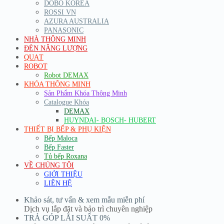
DOBO KOREA
ROSSI VN
AZURA AUSTRALIA
PANASONIC
NHÀ THÔNG MINH
ĐÈN NĂNG LƯỢNG
QUẠT
ROBOT
Robot DEMAX
KHÓA THÔNG MINH
Sản Phẩm Khóa Thông Minh
Catalogue Khóa
DEMAX
HUYNDAI- BOSCH- HUBERT
THIẾT BỊ BẾP & PHỤ KIỆN
Bếp Maloca
Bếp Faster
Tủ bếp Roxana
VỀ CHÚNG TÔI
GIỚI THIỆU
LIÊN HỆ
Khảo sát, tư vấn & xem mẫu miễn phí
Dịch vụ lắp đặt và bảo trì chuyên nghiệp
TRẢ GÓP LÃI SUẤT 0%