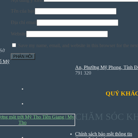
Nội dung ý kiến:
Tên của bạn
Địa chỉ email
Website
Save my name, email, and website in this browser for the nex
 Sở
hố Mỹ
An, Phường Mỹ Phong, Tỉnh Đ
791 320
QUÝ KHÁC
CHĂM SÓC K
Chính sách bảo mật thông tin