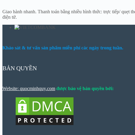
Giao hành nhanh. Thanh toán bằng nhiều hình thức: trực tiếp/ quẹt thẻ
điện tử.
Khảo sát & tư vấn sản phẩm miễn phí các ngày trong tuần.
BẢN QUYỀN
Website: quocminhquy.com
được bảo vệ bản quyền bởi: