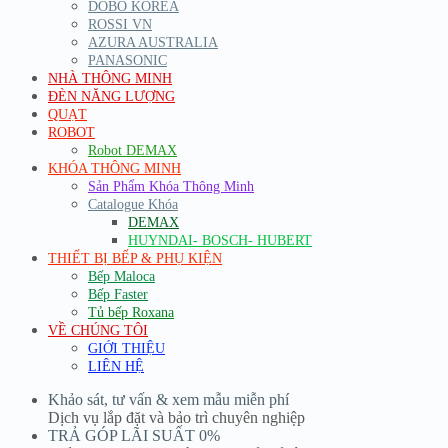
DOBO KOREA
ROSSI VN
AZURA AUSTRALIA
PANASONIC
NHÀ THÔNG MINH
ĐÈN NĂNG LƯỢNG
QUẠT
ROBOT
Robot DEMAX
KHÓA THÔNG MINH
Sản Phẩm Khóa Thông Minh
Catalogue Khóa
DEMAX
HUYNDAI- BOSCH- HUBERT
THIẾT BỊ BẾP & PHỤ KIỆN
Bếp Maloca
Bếp Faster
Tủ bếp Roxana
VỀ CHÚNG TÔI
GIỚI THIỆU
LIÊN HỆ
Khảo sát, tư vấn & xem mẫu miễn phí
Dịch vụ lắp đặt và bảo trì chuyên nghiệp
TRẢ GÓP LÃI SUẤT 0%