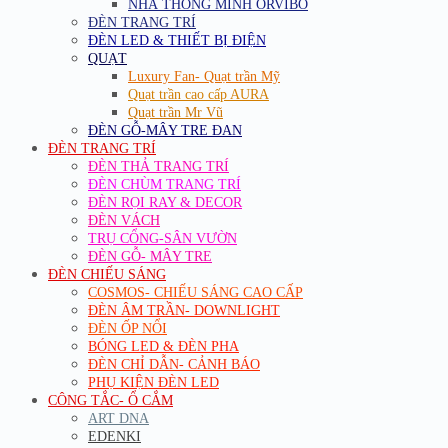
NHÀ THÔNG MINH ORVIBO
ĐÈN TRANG TRÍ
ĐÈN LED & THIẾT BỊ ĐIỆN
QUẠT
Luxury Fan- Quạt trần Mỹ
Quạt trần cao cấp AURA
Quạt trần Mr Vũ
ĐÈN GỖ-MÂY TRE ĐAN
ĐÈN TRANG TRÍ
ĐÈN THẢ TRANG TRÍ
ĐÈN CHÙM TRANG TRÍ
ĐÈN RỌI RAY & DECOR
ĐÈN VÁCH
TRỤ CỔNG-SÂN VƯỜN
ĐÈN GỖ- MÂY TRE
ĐÈN CHIẾU SÁNG
COSMOS- CHIẾU SÁNG CAO CẤP
ĐÈN ÂM TRẦN- DOWNLIGHT
ĐÈN ỐP NỔI
BÓNG LED & ĐÈN PHA
ĐÈN CHỈ DẪN- CẢNH BÁO
PHỤ KIỆN ĐÈN LED
CÔNG TẮC- Ổ CẮM
ART DNA
EDENKI