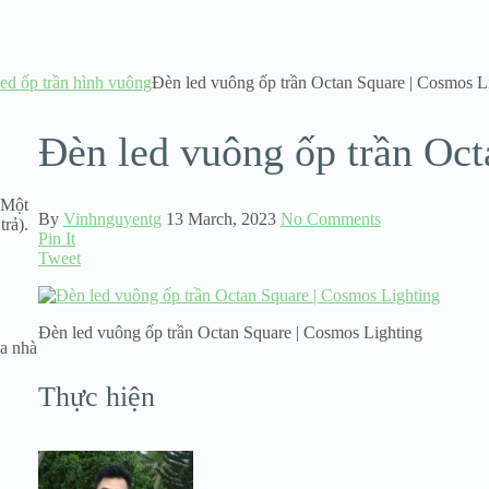
ed ốp trần hình vuông
Đèn led vuông ốp trần Octan Square | Cosmos L
Đèn led vuông ốp trần Oct
. Một
By
Vinhnguyentg
13 March, 2023
No Comments
trả).
Pin It
Tweet
Đèn led vuông ốp trần Octan Square | Cosmos Lighting
a nhà
Thực hiện