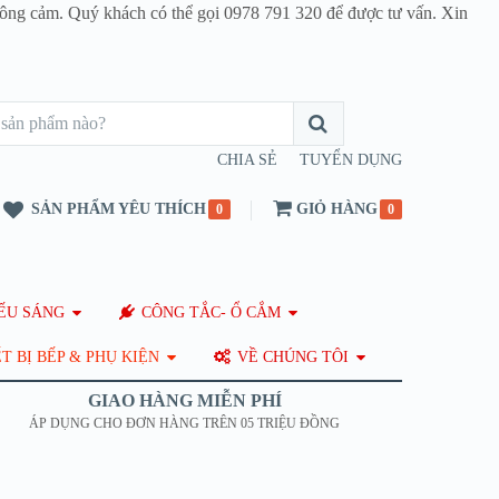
thông cảm. Quý khách có thể gọi 0978 791 320 để được tư vấn. Xin
CHIA SẺ
TUYỂN DỤNG
SẢN PHẨM YÊU THÍCH
GIỎ HÀNG
0
0
ẾU SÁNG
CÔNG TẮC- Ổ CẮM
T BỊ BẾP & PHỤ KIỆN
VỀ CHÚNG TÔI
GIAO HÀNG MIỄN PHÍ
ÁP DỤNG CHO ĐƠN HÀNG TRÊN 05 TRIỆU ĐỒNG