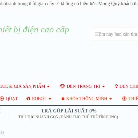
phát sinh trong thời gian này sẽ không có hiệu lực. Mong Quý khách 
UE & GIÁ SẢN PHẨM
ĐÈN TRANG TRÍ
ĐÈN CHI
QUẠT
ROBOT
KHÓA THÔNG MINH
THIẾ
Í
TRẢ GÓP LÃI SUẤT 0%
THỦ TỤC NHANH GỌN (DÀNH CHO CHỦ THẺ TÍN DỤNG).
3)