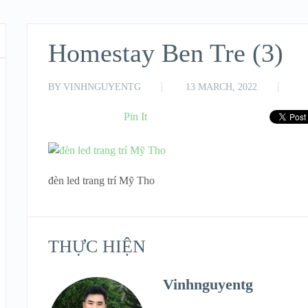
Homestay Ben Tre (3)
BY
VINHNGUYENTG
13 MARCH, 2022
Pin It
đèn led trang trí Mỹ Tho
THỰC HIỆN
Vinhnguyentg