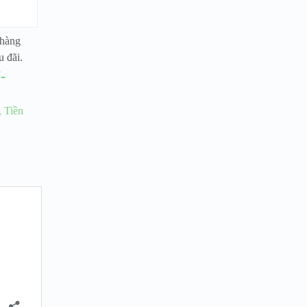
 hàng
u đãi.
-
 Tiền