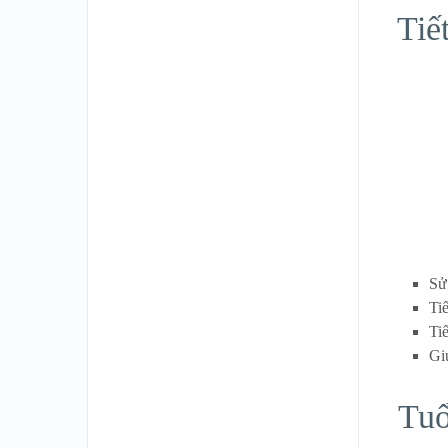
Tiế
Sử
Ti
Ti
Gi
Tuổ