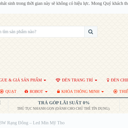
phát sinh trong thời gian này sẽ không có hiệu lực. Mong Quý khách 
UE & GIÁ SẢN PHẨM
ĐÈN TRANG TRÍ
ĐÈN CHI
QUẠT
ROBOT
KHÓA THÔNG MINH
THIẾ
Í
TRẢ GÓP LÃI SUẤT 0%
THỦ TỤC NHANH GỌN (DÀNH CHO CHỦ THẺ TÍN DỤNG).
b 3W Rạng Đông – Led Min Mỹ Tho