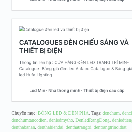
Chuyên mục:
BÓNG LED & ĐÈN PHA
.
Tags:
denchum
,
denc
denchumtancodien
,
denledmytho
,
DenledRangDong
,
denledtien
denthabanan
,
denthahiendai
,
denthatrangtri
,
dentrangtrinoithat
,