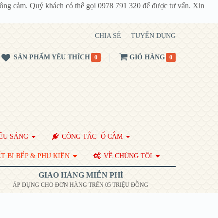
thông cảm. Quý khách có thể gọi 0978 791 320 để được tư vấn. Xin
CHIA SẺ
TUYỂN DỤNG
SẢN PHẨM YÊU THÍCH
GIỎ HÀNG
0
0
ẾU SÁNG
CÔNG TẮC- Ổ CẮM
T BỊ BẾP & PHỤ KIỆN
VỀ CHÚNG TÔI
GIAO HÀNG MIỄN PHÍ
ÁP DỤNG CHO ĐƠN HÀNG TRÊN 05 TRIỆU ĐỒNG