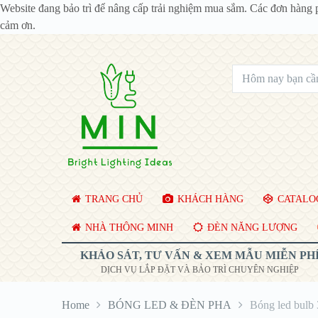
Website đang bảo trì để nâng cấp trải nghiệm mua sắm. Các đơn hàng 
cảm ơn.
TRANG CHỦ
KHÁCH HÀNG
CATALOG
NHÀ THÔNG MINH
ĐÈN NĂNG LƯỢNG
KHẢO SÁT, TƯ VẤN & XEM MẪU MIỄN PH
DỊCH VỤ LẮP ĐẶT VÀ BẢO TRÌ CHUYÊN NGHIỆP
Home
BÓNG LED & ĐÈN PHA
Bóng led bul