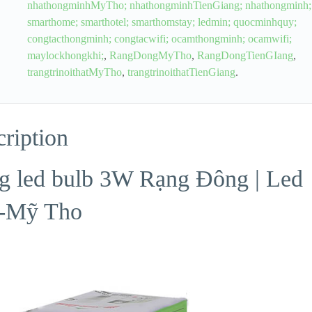
nhathongminhMyTho; nhathongminhTienGiang; nhathongminh;
smarthome; smarthotel; smarthomstay; ledmin; quocminhquy;
congtacthongminh; congtacwifi; ocamthongminh; ocamwifi;
maylockhongkhi;
,
RangDongMyTho
,
RangDongTienGIang
,
trangtrinoithatMyTho
,
trangtrinoithatTienGiang
.
ription
g led bulb 3W Rạng Đông | Led
-Mỹ Tho