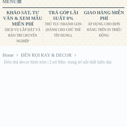
MENU
KHẢO SÁT, TƯ
TRẢ GÓP LÃI
GIAO HÀNG MIỄN
VẤN & XEM MẪU
SUẤT 0%
PHÍ
MIỄN PHÍ
THỦ TỤC NHANH GỌN
ÁP DỤNG CHO ĐƠN
DỊCH VỤ LẮP ĐẶT VÀ
(DÀNH CHO CHỦ THẺ
HÀNG TRÊN 05 TRIỆU
BẢO TRÌ CHUYÊN
TÍN DỤNG).
ĐỒNG
NGHIỆP
Home
ĐÈN RỌI RAY & DECOR
Đèn thả decor hình tròn | Led Min- trang trí nội thất hiện đại