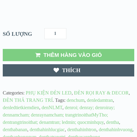
SỐ LƯỢNG
THÊM HÀNG VÀO GIỎ
THÍCH
Categories:
PHỤ KIỆN ĐÈN LED
,
ĐÈN RỌI RAY & DECOR
,
ĐÈN THẢ TRANG TRÍ
.
Tags:
denchum
,
denledamtran
,
denledtietkiemdien
,
denNLMT
,
denroi; denray; denroiray;
dennamcham; denraynamcham; trangtrinoithatMyTho;
dentrangtrinoithat; denamtran; ledmin; quocminhquy
,
dentha
,
denthabanan
,
denthahinhlucgiac
,
denthahinhtron
,
denthahinhvuong
,
denthaphonggym
,
denthatrangtri
,
denthavanphong
,