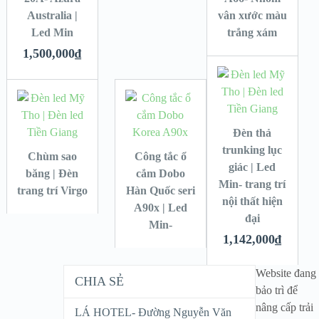
Australia |
vân xước màu
Led Min
trắng xám
1,500,000
₫
Đèn thả
trunking lục
Chùm sao
Công tắc ổ
giác | Led
băng | Đèn
cắm Dobo
Min- trang trí
trang trí Virgo
Hàn Quốc seri
nội thất hiện
A90x | Led
đại
Min-
1,142,000
₫
Website đang
CHIA SẺ
bảo trì để
nâng cấp trải
LÁ HOTEL- Đường Nguyễn Văn