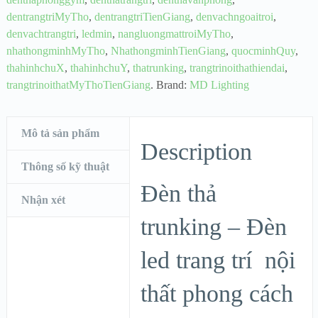
dentrangtriMyTho
,
dentrangtriTienGiang
,
denvachngoaitroi
,
denvachtrangtri
,
ledmin
,
nangluongmattroiMyTho
,
nhathongminhMyTho
,
NhathongminhTienGiang
,
quocminhQuy
,
thahinhchuX
,
thahinhchuY
,
thatrunking
,
trangtrinoithathiendai
,
trangtrinoithatMyThoTienGiang
.
Brand:
MD Lighting
Mô tả sản phẩm
Description
Thông số kỹ thuật
Đèn thả
Nhận xét
trunking – Đèn
led trang trí nội
thất phong cách