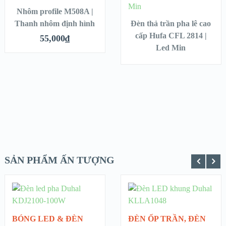
MORE
Nhôm profile M508A |
XEM NHANH
XEM NHANH
Thanh nhôm định hình
Đèn thả trần pha lê cao
cấp Hufa CFL 2814 |
CHI TIẾT
CHI TIẾT
55,000
₫
Led Min
SẢN PHẨM ẤN TƯỢNG
ADD TO
READ
CART
MORE
XEM NHANH
XEM NHANH
BÓNG LED & ĐÈN
ĐÈN ỐP TRẦN
,
ĐÈN