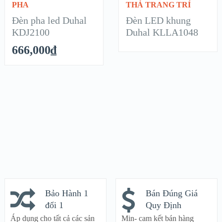
PHA
THẢ TRANG TRÍ
CHI TIẾT
CHI TIẾT
Đèn pha led Duhal
Đèn LED khung
KDJ2100
Duhal KLLA1048
666,000
₫
Bảo Hành 1
Bán Đúng Giá
đổi 1
Quy Định
Áp dụng cho tất cả các sản
Min- cam kết bán hàng