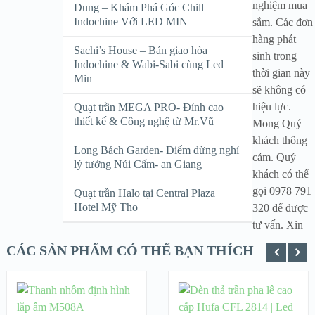
nghiệm mua
Dung – Khám Phá Góc Chill
Indochine Với LED MIN
sắm. Các đơn
hàng phát
Sachi’s House – Bản giao hòa
sinh trong
Indochine & Wabi-Sabi cùng Led
thời gian này
Min
sẽ không có
hiệu lực.
Quạt trần MEGA PRO- Đỉnh cao
thiết kế & Công nghệ từ Mr.Vũ
Mong Quý
khách thông
Long Bách Garden- Điểm dừng nghỉ
cảm. Quý
lý tưởng Núi Cấm- an Giang
khách có thể
gọi 0978 791
Quạt trần Halo tại Central Plaza
Hotel Mỹ Tho
320 để được
tư vấn. Xin
CÁC SẢN PHẨM CÓ THỂ BẠN THÍCH
ADD TO
CART
READ