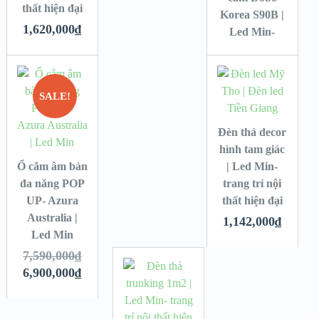
thất hiện đại
Korea S90B |
1,620,000
₫
Led Min-
SALE!
Đèn thả decor
hình tam giác
Ổ cắm âm bàn
| Led Min-
đa năng POP
trang trí nội
UP- Azura
thất hiện đại
Australia |
1,142,000
₫
Led Min
7,590,000
₫
6,900,000
₫