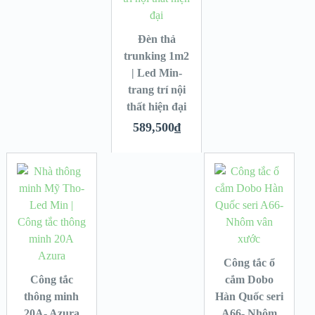
Đèn thả
trunking 1m2
| Led Min-
trang trí nội
thất hiện đại
589,500
₫
Công tắc ổ
Công tắc
cắm Dobo
thông minh
Hàn Quốc seri
20A- Azura
A66- Nhôm