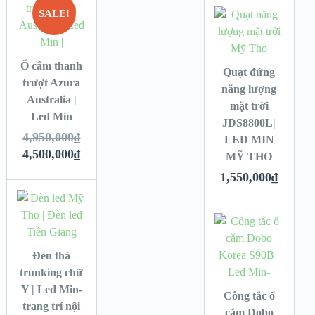
SALE!
Ổ cắm thanh
Quạt đứng
trượt Azura
năng lượng
Australia |
mặt trời
Led Min
JDS8800L|
4,950,000
₫
LED MIN
4,500,000
₫
MỸ THO
1,550,000
₫
Đèn thả
trunking chữ
Y | Led Min-
Công tắc ổ
trang trí nội
cắm Dobo