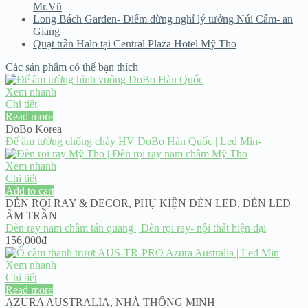
Mr.Vũ
Long Bách Garden- Điểm dừng nghỉ lý tưởng Núi Cấm- an
Giang
Quạt trần Halo tại Central Plaza Hotel Mỹ Tho
Các sản phẩm có thể bạn thích
Xem nhanh
Chi tiết
Read more
DoBo Korea
Đế âm tường chống cháy HV DoBo Hàn Quốc | Led Min-
Xem nhanh
Chi tiết
Add to cart
ĐÈN RỌI RAY & DECOR
,
PHỤ KIỆN ĐÈN LED
,
ĐÈN LED
ÂM TRẦN
Đèn ray nam châm tán quang | Đèn rọi ray- nội thất hiện đại
156,000
₫
Xem nhanh
Chi tiết
Read more
AZURA AUSTRALIA
,
NHÀ THÔNG MINH