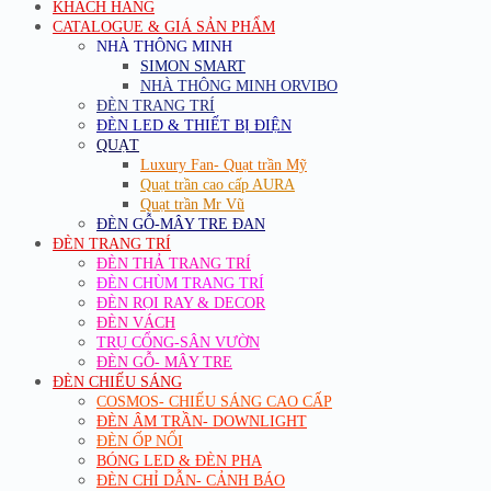
KHÁCH HÀNG
CATALOGUE & GIÁ SẢN PHẨM
NHÀ THÔNG MINH
SIMON SMART
NHÀ THÔNG MINH ORVIBO
ĐÈN TRANG TRÍ
ĐÈN LED & THIẾT BỊ ĐIỆN
QUẠT
Luxury Fan- Quạt trần Mỹ
Quạt trần cao cấp AURA
Quạt trần Mr Vũ
ĐÈN GỖ-MÂY TRE ĐAN
ĐÈN TRANG TRÍ
ĐÈN THẢ TRANG TRÍ
ĐÈN CHÙM TRANG TRÍ
ĐÈN RỌI RAY & DECOR
ĐÈN VÁCH
TRỤ CỔNG-SÂN VƯỜN
ĐÈN GỖ- MÂY TRE
ĐÈN CHIẾU SÁNG
COSMOS- CHIẾU SÁNG CAO CẤP
ĐÈN ÂM TRẦN- DOWNLIGHT
ĐÈN ỐP NỔI
BÓNG LED & ĐÈN PHA
ĐÈN CHỈ DẪN- CẢNH BÁO