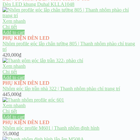
Đèn LED khung Duhal KLLA1048
Xem nhanh
Chi tiết
Add to cart
PHỤ KIỆN ĐÈN LED
Nhôm profile góc lắp chân tường 805 | Thanh nhôm phào chỉ trang
trí
420,000
₫
Xem nhanh
Chi tiết
Add to cart
PHỤ KIỆN ĐÈN LED
Nhôm góc lắp trần nhà 322 | Thanh nhôm phào chỉ trang trí
445,000
₫
Xem nhanh
Chi tiết
Add to cart
PHỤ KIỆN ĐÈN LED
Nhôm góc profile M601 | Thanh nhôm định hình
55,000
₫