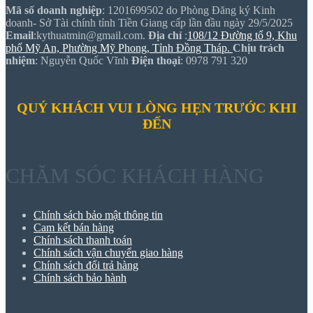
Mã số doanh nghiệp
: 1201699502 do Phòng Đăng ký Kinh
doanh- Sở Tài chính tỉnh Tiền Giang cấp lần đầu ngày 29/5/2025
Email
:kythuatmin@gmail.com.
Địa chỉ
:
108/12 Đường tổ 9, Khu
phố Mỹ An, Phường Mỹ Phong, Tỉnh Đồng Tháp.
Chịu trách
nhiệm
: Nguyễn Quốc Vĩnh
Điện thoại
: 0978 791 320
QUÝ KHÁCH VUI LÒNG HẸN TRƯỚC KHI
ĐẾN
CHĂM SÓC KHÁCH HÀNG
Chính sách bảo mật thông tin
Cam kết bán hàng
Chính sách thanh toán
Chính sách vận chuyển giao hàng
Chính sách đổi trả hàng
Chính sách bảo hành