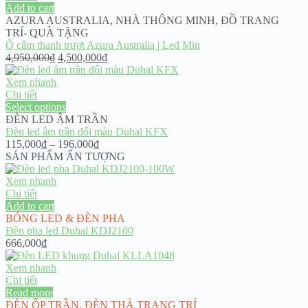
Add to cart
AZURA AUSTRALIA
,
NHÀ THÔNG MINH
,
ĐỒ TRANG
TRÍ- QUÀ TẶNG
Ổ cắm thanh trượt Azura Australia | Led Min
Original
Current
4,950,000
₫
4,500,000
₫
price
price
was:
is:
Xem nhanh
4,950,000₫.
4,500,000₫.
Chi tiết
Select options
ĐÈN LED ÂM TRẦN
Đèn led âm trần đổi màu Duhal KFX
Price
115,000
₫
–
196,000
₫
range:
SẢN PHẨM ẤN TƯỢNG
115,000₫
through
Xem nhanh
196,000₫
Chi tiết
Add to cart
BÓNG LED & ĐÈN PHA
Đèn pha led Duhal KDJ2100
666,000
₫
Xem nhanh
Chi tiết
Read more
ĐÈN ỐP TRẦN
,
ĐÈN THẢ TRANG TRÍ