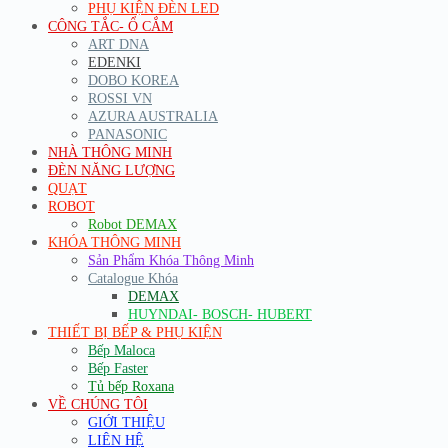
PHỤ KIỆN ĐÈN LED
CÔNG TẮC- Ổ CẮM
ART DNA
EDENKI
DOBO KOREA
ROSSI VN
AZURA AUSTRALIA
PANASONIC
NHÀ THÔNG MINH
ĐÈN NĂNG LƯỢNG
QUẠT
ROBOT
Robot DEMAX
KHÓA THÔNG MINH
Sản Phẩm Khóa Thông Minh
Catalogue Khóa
DEMAX
HUYNDAI- BOSCH- HUBERT
THIẾT BỊ BẾP & PHỤ KIỆN
Bếp Maloca
Bếp Faster
Tủ bếp Roxana
VỀ CHÚNG TÔI
GIỚI THIỆU
LIÊN HỆ