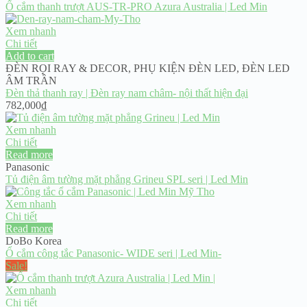
Ổ cắm thanh trượt AUS-TR-PRO Azura Australia | Led Min
Xem nhanh
Chi tiết
Add to cart
ĐÈN RỌI RAY & DECOR
,
PHỤ KIỆN ĐÈN LED
,
ĐÈN LED
ÂM TRẦN
Đèn thả thanh ray | Đèn ray nam châm- nội thất hiện đại
782,000
₫
Xem nhanh
Chi tiết
Read more
Panasonic
Tủ điện âm tường mặt phẳng Grineu SPL seri | Led Min
Xem nhanh
Chi tiết
Read more
DoBo Korea
Ổ cắm công tắc Panasonic- WIDE seri | Led Min-
Sale!
Xem nhanh
Chi tiết