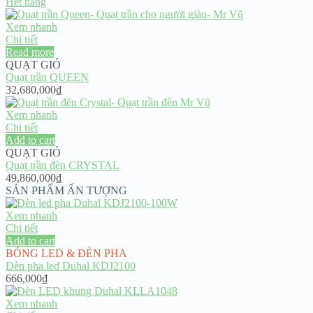
Hết hàng
Xem nhanh
Chi tiết
Read more
QUẠT GIÓ
Quạt trần QUEEN
32,680,000
₫
Xem nhanh
Chi tiết
Add to cart
QUẠT GIÓ
Quạt trần đèn CRYSTAL
49,860,000
₫
SẢN PHẨM ẤN TƯỢNG
Xem nhanh
Chi tiết
Add to cart
BÓNG LED & ĐÈN PHA
Đèn pha led Duhal KDJ2100
666,000
₫
Xem nhanh