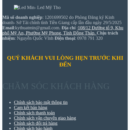
Mã số doanh nghiệp
: 1201699502 do Phòng Đăng ký Kinh
doanh- Sở Tài chính tỉnh Tiền Giang cấp lần đầu ngày 29/5/2025
Email
:kythuatmin@gmail.com.
Địa chỉ
:
108/12 Đường tổ 9, Khu
phố Mỹ An, Phường Mỹ Phong, Tỉnh Đồng Tháp.
Chịu trách
nhiệm
: Nguyễn Quốc Vĩnh
Điện thoại
: 0978 791 320
QUÝ KHÁCH VUI LÒNG HẸN TRƯỚC KHI
ĐẾN
CHĂM SÓC KHÁCH HÀNG
Chính sách bảo mật thông tin
Cam kết bán hàng
Chính sách thanh toán
Chính sách vận chuyển giao hàng
Chính sách đổi trả hàng
Chính sách bảo hành