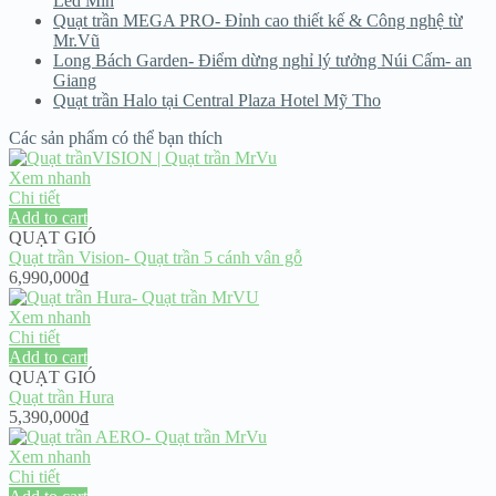
Led Min
Quạt trần MEGA PRO- Đỉnh cao thiết kế & Công nghệ từ
Mr.Vũ
Long Bách Garden- Điểm dừng nghỉ lý tưởng Núi Cấm- an
Giang
Quạt trần Halo tại Central Plaza Hotel Mỹ Tho
Các sản phẩm có thể bạn thích
Xem nhanh
Chi tiết
Add to cart
QUẠT GIÓ
Quạt trần Vision- Quạt trần 5 cánh vân gỗ
6,990,000
₫
Xem nhanh
Chi tiết
Add to cart
QUẠT GIÓ
Quạt trần Hura
5,390,000
₫
Xem nhanh
Chi tiết