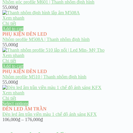
Nhôm góc profile M601 | Thanh nhôm định hình
55,000
₫
Xem nhanh
Chi tiết
Add to cart
PHỤ KIỆN ĐÈN LED
Nhôm profile M508A | Thanh nhôm định hình
55,000
₫
Xem nhanh
Chi tiết
Add to cart
PHỤ KIỆN ĐÈN LED
Nhôm profile M510 | Thanh nhôm định hình
55,000
₫
Xem nhanh
Chi tiết
Select options
ĐÈN LED ÂM TRẦN
Đèn led âm trần viền màu 1 chế độ ánh sáng KFX
Price
106,000
₫
–
176,000
₫
range:
106,000₫