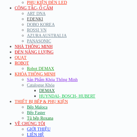
PHỤ KIỆN ĐÈN LED
CÔNG TẮC- Ổ CẮM
ART DNA
EDENKI
DOBO KOREA
ROSSI VN
AZURA AUSTRALIA
PANASONIC
NHÀ THÔNG MINH
ĐÈN NĂNG LƯỢNG
QUẠT
ROBOT
Robot DEMAX
KHÓA THÔNG MINH
Sản Phẩm Khóa Thông Minh
Catalogue Khóa
DEMAX
HUYNDAI- BOSCH- HUBERT
THIẾT BỊ BẾP & PHỤ KIỆN
Bếp Maloca
Bếp Faster
Tủ bếp Roxana
VỀ CHÚNG TÔI
GIỚI THIỆU
LIÊN HỆ