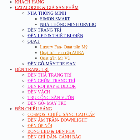
KHÁCH HÀNG
CATALOGUE & GIÁ SẢN PHẨM
NHÀ THÔNG MINH
SIMON SMART
NHÀ THÔNG MINH ORVIBO
ĐÈN TRANG TRÍ
ĐÈN LED & THIẾT BỊ ĐIỆN
QUẠT
Luxury Fan- Quạt trần Mỹ
Quạt trần cao cấp AURA
Quạt trần Mr Vũ
ĐÈN GỖ-MÂY TRE ĐAN
ĐÈN TRANG TRÍ
ĐÈN THẢ TRANG TRÍ
ĐÈN CHÙM TRANG TRÍ
ĐÈN RỌI RAY & DECOR
ĐÈN VÁCH
TRỤ CỔNG-SÂN VƯỜN
ĐÈN GỖ- MÂY TRE
ĐÈN CHIẾU SÁNG
COSMOS- CHIẾU SÁNG CAO CẤP
ĐÈN ÂM TRẦN- DOWNLIGHT
ĐÈN ỐP NỔI
BÓNG LED & ĐÈN PHA
ĐÈN CHỈ DẪN- CẢNH BÁO