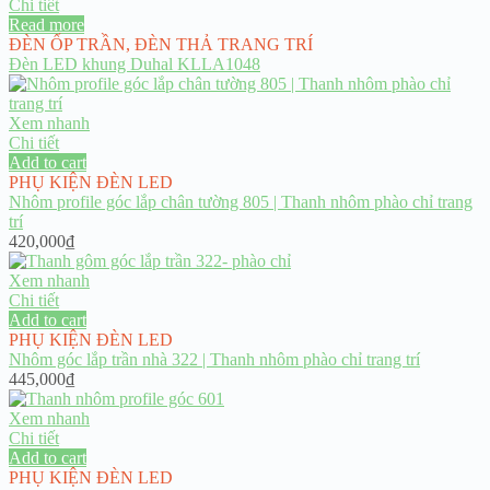
Chi tiết
Read more
ĐÈN ỐP TRẦN
,
ĐÈN THẢ TRANG TRÍ
Đèn LED khung Duhal KLLA1048
Xem nhanh
Chi tiết
Add to cart
PHỤ KIỆN ĐÈN LED
Nhôm profile góc lắp chân tường 805 | Thanh nhôm phào chỉ trang
trí
420,000
₫
Xem nhanh
Chi tiết
Add to cart
PHỤ KIỆN ĐÈN LED
Nhôm góc lắp trần nhà 322 | Thanh nhôm phào chỉ trang trí
445,000
₫
Xem nhanh
Chi tiết
Add to cart
PHỤ KIỆN ĐÈN LED