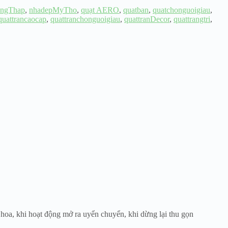
ngThap
,
nhadepMyTho
,
quạt AERO
,
quatban
,
quatchonguoigiau
,
quattrancaocap
,
quattranchonguoigiau
,
quattranDecor
,
quattrangtri
,
 hoa, khi hoạt động mở ra uyển chuyển, khi dừng lại thu gọn