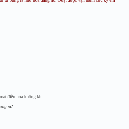
t từ từ bung ra như hoa đang nở, Quạt được vận hành cực kỳ êm
m mát điều hòa không khí
đang nở