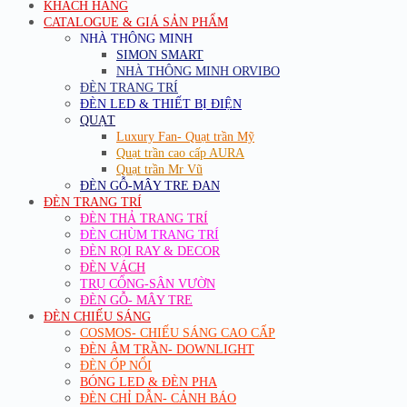
KHÁCH HÀNG
CATALOGUE & GIÁ SẢN PHẨM
NHÀ THÔNG MINH
SIMON SMART
NHÀ THÔNG MINH ORVIBO
ĐÈN TRANG TRÍ
ĐÈN LED & THIẾT BỊ ĐIỆN
QUẠT
Luxury Fan- Quạt trần Mỹ
Quạt trần cao cấp AURA
Quạt trần Mr Vũ
ĐÈN GỖ-MÂY TRE ĐAN
ĐÈN TRANG TRÍ
ĐÈN THẢ TRANG TRÍ
ĐÈN CHÙM TRANG TRÍ
ĐÈN RỌI RAY & DECOR
ĐÈN VÁCH
TRỤ CỔNG-SÂN VƯỜN
ĐÈN GỖ- MÂY TRE
ĐÈN CHIẾU SÁNG
COSMOS- CHIẾU SÁNG CAO CẤP
ĐÈN ÂM TRẦN- DOWNLIGHT
ĐÈN ỐP NỔI
BÓNG LED & ĐÈN PHA
ĐÈN CHỈ DẪN- CẢNH BÁO