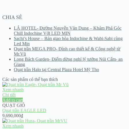
CHIA SẺ
LÁ HOTEL- Đường Nguyễn Văn Dung – Khám Phá Góc
Chill Indochine Với LED MIN
Sachi’s House – Bản giao hòa Indochine & Wabi-Sabi cùng
Led Min
Quạt trần MEGA PRO- Đỉnh cao thiết kế & Công nghệ từ
Mr.Vũ
Long Bách Garden- Điểm dừng nghỉ lý tưởng Núi Cấm- an
Giang
Quạt trần Halo tại Central Plaza Hotel Mỹ Tho
Các sản phẩm có thể bạn thích
Xem nhanh
Chi tiết
Add to cart
QUẠT GIÓ
Quạt trần EAGLE LED
9,690,000
₫
Xem nhanh