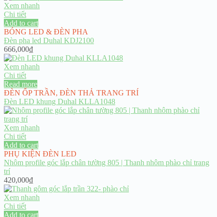
Xem nhanh
Chi tiết
Add to cart
BÓNG LED & ĐÈN PHA
Đèn pha led Duhal KDJ2100
666,000
₫
Xem nhanh
Chi tiết
Read more
ĐÈN ỐP TRẦN
,
ĐÈN THẢ TRANG TRÍ
Đèn LED khung Duhal KLLA1048
Xem nhanh
Chi tiết
Add to cart
PHỤ KIỆN ĐÈN LED
Nhôm profile góc lắp chân tường 805 | Thanh nhôm phào chỉ trang
trí
420,000
₫
Xem nhanh
Chi tiết
Add to cart