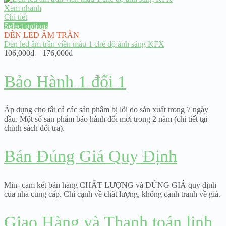
Xem nhanh
Chi tiết
Select options
ĐÈN LED ÂM TRẦN
Đèn led âm trần viền màu 1 chế độ ánh sáng KFX
Price
106,000
₫
–
176,000
₫
range:
106,000₫
Bảo Hành 1 đổi 1
through
176,000₫
Áp dụng cho tất cả các sản phẩm bị lỗi do sản xuất trong 7 ngày
đầu. Một số sản phẩm bảo hành đổi mới trong 2 năm (chi tiết tại
chính sách đổi trả).
Bán Đúng Giá Quy Định
Min- cam kết bán hàng CHẤT LƯỢNG và ĐÚNG GIÁ quy định
của nhà cung cấp. Chỉ cạnh về chất lượng, không cạnh tranh về giá.
Giao Hàng và Thanh toán linh