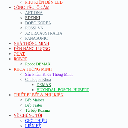
PHỤ KIỆN ĐÈN LED
CÔNG TẮC- Ổ CẮM
ART DNA
EDENKI
DOBO KOREA
ROSSI VN
AZURA AUSTRALIA
PANASONIC
NHÀ THÔNG MINH
ĐÈN NĂNG LƯỢNG
QUẠT
ROBOT
Robot DEMAX
KHÓA THÔNG MINH
Sản Phẩm Khóa Thông Minh
Catalogue Khóa
DEMAX
HUYNDAI- BOSCH- HUBERT
THIẾT BỊ BẾP & PHỤ KIỆN
Bếp Maloca
Bếp Faster
Tủ bếp Roxana
VỀ CHÚNG TÔI
GIỚI THIỆU
LIÊN HỆ