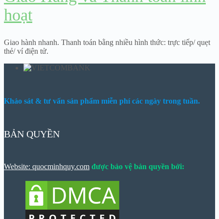
hoạt
Giao hành nhanh. Thanh toán bằng nhiều hình thức: trực tiếp/ quẹt
thẻ/ ví điện tử.
Khảo sát & tư vấn sản phẩm miễn phí các ngày trong tuần.
BẢN QUYỀN
Website: quocminhquy.com
được bảo vệ bản quyền bởi: