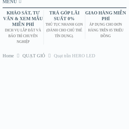
MENU
KHẢO SÁT, TƯ
TRẢ GÓP LÃI
GIAO HÀNG MIỄN
VẤN & XEM MẪU
SUẤT 0%
PHÍ
MIỄN PHÍ
THỦ TỤC NHANH GỌN
ÁP DỤNG CHO ĐƠN
DỊCH VỤ LẮP ĐẶT VÀ
(DÀNH CHO CHỦ THẺ
HÀNG TRÊN 05 TRIỆU
BẢO TRÌ CHUYÊN
TÍN DỤNG).
ĐỒNG
NGHIỆP
Home
QUẠT GIÓ
Quạt trần HERO LED