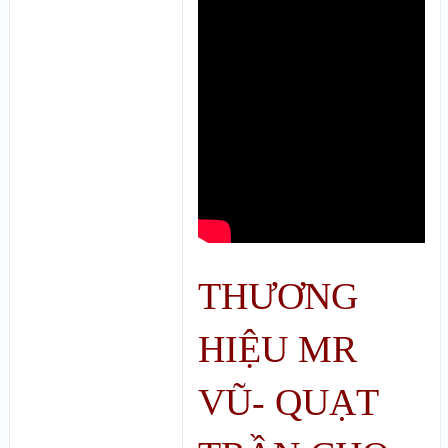
THƯƠNG
HIỆU MR
VŨ- QUẠT