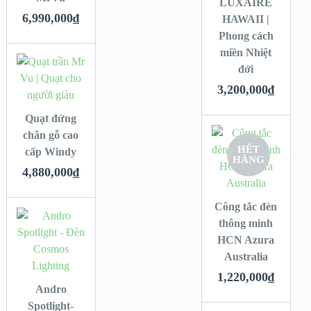
LUXAIRE
6,990,000
₫
HAWAII |
Phong cách
miền Nhiệt
đới
3,200,000
₫
Quạt đứng
chân gỗ cao
HẾT
cấp Windy
HÀNG
4,880,000
₫
Công tắc đèn
thông minh
HCN Azura
Australia
1,220,000
₫
Andro
Spotlight-