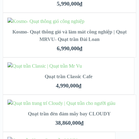
XEM NHANH
5,990,000
₫
CHI TIẾT
ADD TO CART
Kosmo- Quạt thông gió và làm mát công nghiệp | Quạt
MRVU- Quạt trần Đài Loan
XEM NHANH
6,990,000
₫
CHI TIẾT
ADD TO CART
Quạt trần Classic Cafe
XEM NHANH
4,990,000
₫
CHI TIẾT
ADD TO CART
Quạt trần đèn đám mây bay CLOUDY
XEM NHANH
38,860,000
₫
CHI TIẾT
ADD TO CART