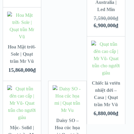
Australia |
Led Min
7,590,000
₫
6,900,000
₫
Hoa Mặt trời-
Sole | Quạt
trần Mr Vũ
15,860,000
₫
Chiếc lá vườn
nhiệt đới –
Casa | Quạt
trần Mr Vũ
6,880,000
₫
Daisy SO –
Mộc- Solid |
Hoa cúc họa