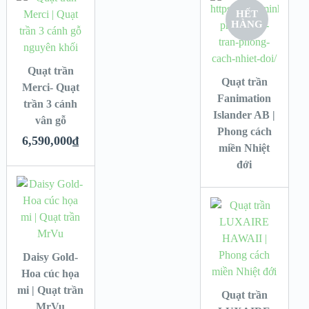
HẾT
HÀNG
Quạt trần
Quạt trần
Merci- Quạt
Fanimation
trần 3 cánh
Islander AB |
vân gỗ
Phong cách
6,590,000
₫
miền Nhiệt
đới
Daisy Gold-
Hoa cúc họa
mi | Quạt trần
Quạt trần
MrVu