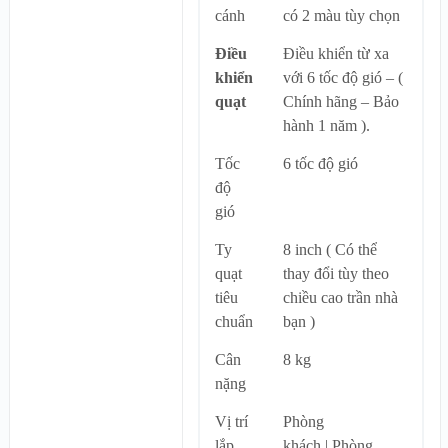
cánh
có 2 màu tùy chọn
Điều
Điều khiển từ xa
khiển
với 6 tốc độ gió – (
quạt
Chính hãng – Bảo
hành 1 năm ).
Tốc
6 tốc độ gió
độ
gió
Ty
8 inch ( Có thể
quạt
thay đổi tùy theo
tiêu
chiều cao trần nhà
chuẩn
bạn )
Cân
8 kg
nặng
Vị trí
Phòng
lắp
khách | Phòng