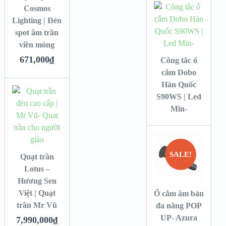
Cosmos
Lighting | Đèn
spot âm trần
viền mỏng
671,000
₫
Công tắc ổ
cắm Dobo
Hàn Quốc
S90WS | Led
Min-
SALE!
Quạt trần
Lotus –
Hương Sen
Việt | Quạt
Ổ cắm âm bàn
trần Mr Vũ
đa năng POP
UP- Azura
7,990,000
₫