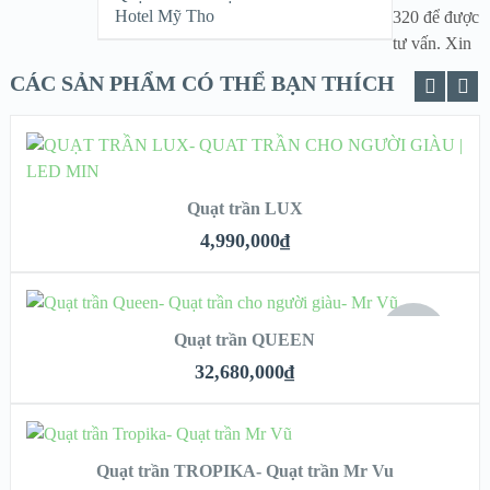
Hotel Mỹ Tho
320 để được
tư vấn. Xin
CÁC SẢN PHẨM CÓ THỂ BẠN THÍCH
ADD TO CART
Quạt trần LUX
XEM NHANH
4,990,000
₫
CHI TIẾT
READ MORE
HẾT
Quạt trần QUEEN
HÀNG
XEM NHANH
32,680,000
₫
CHI TIẾT
ADD TO CART
Quạt trần TROPIKA- Quạt trần Mr Vu