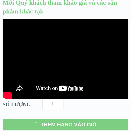
Mời Quý khách tham khảo giá và các sản
phẩm khác tại:
SỐ LƯỢNG
THÊM HÀNG VÀO GIỎ