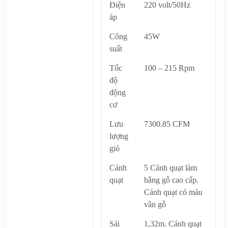
Điện
220 volt/50Hz
áp
Công
45W
suất
Tốc
100 – 215 Rpm
độ
động
cơ
Lưu
7300.85 CFM
lượng
gió
Cánh
5 Cánh quạt làm
quạt
bằng gỗ cao cấp.
Cánh quạt có màu
vân gỗ
Sải
1,32m. Cánh quạt