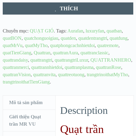
THÍCH
Chuyên mục:
QUẠT GIÓ
.
Tags:
Aurafan
,
luxuryfan
,
quatban
,
quatBON
,
quatchonguoigiau
,
quatden
,
quatdentrangtri
,
quatdung
,
quatMrVu
,
quatMyTho
,
quatphongcachnhietdoi
,
quatremote
,
quatTienGiang
,
Quattran
,
quattranAura
,
quattranclassic
,
quattrandaisy
,
quattrangtri
,
quattrangtriLuxur
,
QUATTRANHERO
,
quattranmerci
,
quattrannhietdoi
,
quattranplasma
,
quattranRose
,
quattranVision
,
quattranvita
,
quattreotuong
,
trangtrinoithatMyTho
,
trangtrinoithatTienGiang
.
Mô tả sản phẩm
Description
Giới thiệu Quạt
trần MR VU
Quạt trần