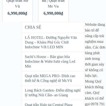
Quạt trần Mr
mi | Quạt trần
Vũ
Mr Vu
6,990,000
₫
6,990,000
₫
Website đang
CHIA SẺ
bảo trì để
nâng cấp trải
LÁ HOTEL- Đường Nguyễn Văn
nghiệm mua
Dung – Khám Phá Góc Chill
Indochine Với LED MIN
sắm. Các đơn
hàng phát
Sachi’s House – Bản giao hòa
sinh trong
Indochine & Wabi-Sabi cùng Led
thời gian này
Min
sẽ không có
hiệu lực.
Quạt trần MEGA PRO- Đỉnh cao
thiết kế & Công nghệ từ Mr.Vũ
Mong Quý
khách thông
Long Bách Garden- Điểm dừng nghỉ
cảm. Quý
lý tưởng Núi Cấm- an Giang
khách có thể
gọi 0978 791
Quạt trần Halo tại Central Plaza