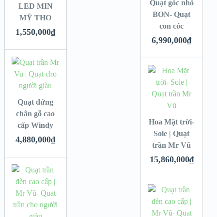
Quạt góc nhỏ
LED MIN
BON- Quạt
MỸ THO
con cóc
1,550,000
₫
6,990,000
₫
Quạt đứng
chân gỗ cao
Hoa Mặt trời-
cấp Windy
Sole | Quạt
4,880,000
₫
trần Mr Vũ
15,860,000
₫