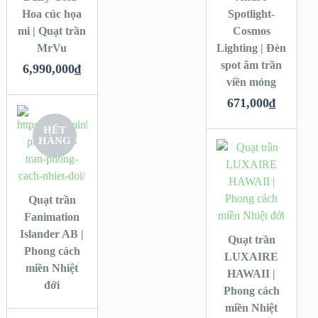
Hoa cúc họa
Spotlight-
mi | Quạt trần
Cosmos
MrVu
Lighting | Đèn
spot âm trần
6,990,000
₫
viền mỏng
671,000
₫
HẾT
HÀNG
Quạt trần
Fanimation
Islander AB |
Quạt trần
Phong cách
LUXAIRE
miền Nhiệt
HAWAII |
đới
Phong cách
miền Nhiệt