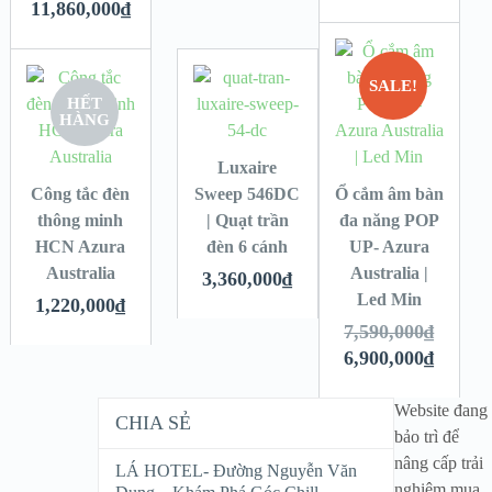
11,860,000
₫
SALE!
HẾT
HÀNG
Luxaire
Công tắc đèn
Sweep 546DC
Ổ cắm âm bàn
thông minh
| Quạt trần
đa năng POP
HCN Azura
đèn 6 cánh
UP- Azura
Australia
Australia |
3,360,000
₫
Led Min
1,220,000
₫
7,590,000
₫
6,900,000
₫
Website đang
CHIA SẺ
bảo trì để
nâng cấp trải
LÁ HOTEL- Đường Nguyễn Văn
nghiệm mua