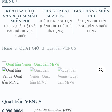
MENU
KHẢO SÁT, TƯ
TRẢ GÓP LÃI
GIAO HÀNG MIỄN
VẤN & XEM MẪU
SUẤT 0%
PHÍ
MIỄN PHÍ
THỦ TỤC NHANH GỌN
ÁP DỤNG CHO ĐƠN
DỊCH VỤ LẮP ĐẶT VÀ
(DÀNH CHO CHỦ THẺ
HÀNG TRÊN 05 TRIỆU
BẢO TRÌ CHUYÊN
TÍN DỤNG).
ĐỒNG
NGHIỆP
Home
QUẠT GIÓ
Quạt trần VENUS
Quạt trần VENUS
6,990,000
₫
(Giá đã bao gồm VAT)