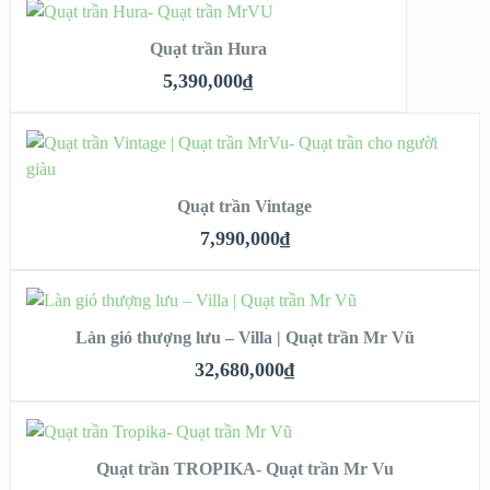
ADD TO CART
Quạt trần Hura
XEM NHANH
5,390,000
₫
CHI TIẾT
ADD TO CART
Quạt trần Vintage
XEM NHANH
7,990,000
₫
CHI TIẾT
ADD TO CART
Làn gió thượng lưu – Villa | Quạt trần Mr Vũ
XEM NHANH
32,680,000
₫
CHI TIẾT
ADD TO CART
Quạt trần TROPIKA- Quạt trần Mr Vu