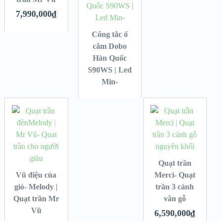
7,990,000
₫
Công tắc ổ
cắm Dobo
Hàn Quốc
S90WS | Led
Min-
Quạt trần
Vũ điệu của
Merci- Quạt
gió- Melody |
trần 3 cánh
Quạt trần Mr
vân gỗ
Vũ
6,590,000
₫