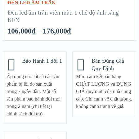
ĐÈN LED ÂM TRẦN
XEM NHANH
Đèn led âm trần viền màu 1 chế độ ánh sáng
KFX
CHI TIẾT
106,000
₫
–
176,000
₫
Bảo Hành 1 đổi 1
Bán Đúng Giá
Quy Định
Áp dụng cho tất cả các sản
Min- cam kết bán hàng
phẩm bị lỗi do sản xuất
CHẤT LƯỢNG và ĐÚNG
trong 7 ngày đầu. Một số
GIÁ quy định của nhà cung
sản phẩm bảo hành đổi mới
cấp. Chỉ cạnh về chất lượng,
trong 2 năm (chi tiết tại
không cạnh tranh về giá.
chính sách đổi trả).