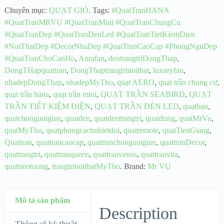
Chuyên mục:
QUẠT GIÓ
.
Tags:
#QuatTranHANA
#QuatTranMRVU #QuatTranMini #QuatTranChungCu
#QuatTranDep #QuatTranDenLed #QuatTranTietKiemDien
#NoiThatDep #DecorNhaDep #QuatTranCaoCap #PhongNguDep
#QuatTranChoCanHo
,
Aurafan
,
dentrangtriDongThap
,
DongTHapquattran
,
DongThaptrangtrinoithat
,
luxuryfan
,
nhadepDongThap
,
nhadepMyTho
,
quạt AERO
,
quạt trần chung cư
,
quạt trần hana
,
quạt trần mini
,
QUẠT TRẦN SEABIRD
,
QUẠT
TRẦN TIẾT KIỆM ĐIỆN
,
QUẠT TRẦN ĐÈN LED
,
quatban
,
quatchonguoigiau
,
quatden
,
quatdentrangtri
,
quatdung
,
quatMrVu
,
quatMyTho
,
quatphongcachnhietdoi
,
quatremote
,
quatTienGiang
,
Quattran
,
quattrancaocap
,
quattranchonguoigiau
,
quattranDecor
,
quattrangtri
,
quattranqueen
,
quattranvenus
,
quattranvita
,
quattreotuong
,
trangtrinoithatMyTho
.
Brand:
Mr VU
Mô tả sản phẩm
Description
Thông số kỹ thuật