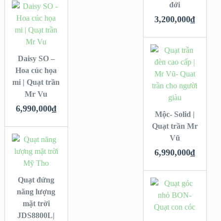
đới
3,200,000
₫
Daisy SO –
Hoa cúc họa
mi | Quạt trần
Mr Vu
6,990,000
₫
Mộc- Solid |
Quạt trần Mr
Vũ
6,990,000
₫
Quạt đứng
năng lượng
mặt trời
JDS8800L|