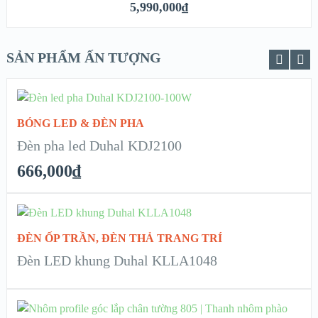
XEM NHANH
5,990,000
₫
CHI TIẾT
SẢN PHẨM ẤN TƯỢNG
ADD TO CART
BÓNG LED & ĐÈN PHA
XEM NHANH
Đèn pha led Duhal KDJ2100
666,000
₫
CHI TIẾT
READ MORE
ĐÈN ỐP TRẦN
,
ĐÈN THẢ TRANG TRÍ
XEM NHANH
Đèn LED khung Duhal KLLA1048
CHI TIẾT