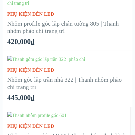
ADD TO CART
XEM NHANH
PHỤ KIỆN ĐÈN LED
Nhôm profile góc lắp chân tường 805 | Thanh
CHI TIẾT
nhôm phào chỉ trang trí
420,000
₫
ADD TO CART
PHỤ KIỆN ĐÈN LED
XEM NHANH
Nhôm góc lắp trần nhà 322 | Thanh nhôm phào
chỉ trang trí
CHI TIẾT
445,000
₫
ADD TO CART
PHỤ KIỆN ĐÈN LED
XEM NHANH