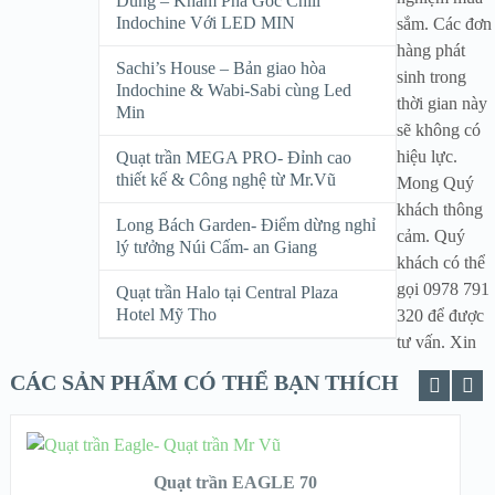
Dung – Khám Phá Góc Chill
Indochine Với LED MIN
sắm. Các đơn
hàng phát
Sachi’s House – Bản giao hòa
sinh trong
Indochine & Wabi-Sabi cùng Led
thời gian này
Min
sẽ không có
hiệu lực.
Quạt trần MEGA PRO- Đỉnh cao
thiết kế & Công nghệ từ Mr.Vũ
Mong Quý
khách thông
Long Bách Garden- Điểm dừng nghỉ
cảm. Quý
lý tưởng Núi Cấm- an Giang
khách có thể
gọi 0978 791
Quạt trần Halo tại Central Plaza
Hotel Mỹ Tho
320 để được
tư vấn. Xin
CÁC SẢN PHẨM CÓ THỂ BẠN THÍCH
ADD TO CART
Quạt trần EAGLE 70