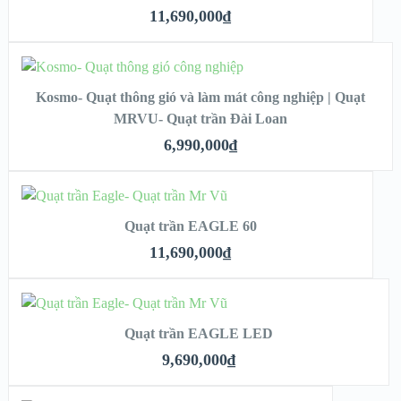
XEM NHANH
11,690,000
₫
CHI TIẾT
ADD TO CART
Kosmo- Quạt thông gió và làm mát công nghiệp | Quạt
MRVU- Quạt trần Đài Loan
XEM NHANH
6,990,000
₫
CHI TIẾT
ADD TO CART
Quạt trần EAGLE 60
XEM NHANH
11,690,000
₫
CHI TIẾT
ADD TO CART
Quạt trần EAGLE LED
XEM NHANH
9,690,000
₫
CHI TIẾT