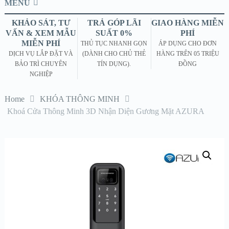
MENU
KHẢO SÁT, TƯ
TRẢ GÓP LÃI
GIAO HÀNG MIỄN
VẤN & XEM MẪU
SUẤT 0%
PHÍ
MIỄN PHÍ
THỦ TỤC NHANH GỌN
ÁP DỤNG CHO ĐƠN
DỊCH VỤ LẮP ĐẶT VÀ
(DÀNH CHO CHỦ THẺ
HÀNG TRÊN 05 TRIỆU
BẢO TRÌ CHUYÊN
TÍN DỤNG).
ĐỒNG
NGHIỆP
Home
KHÓA THÔNG MINH
Khoá Cửa Thông Minh 3D Nhận Diện Gương Mặt AZURA