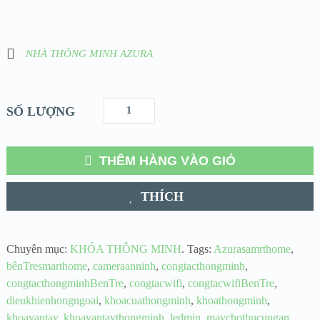
NHÀ THÔNG MINH AZURA
SỐ LƯỢNG
THÊM HÀNG VÀO GIỎ
THÍCH
Chuyên mục:
KHÓA THÔNG MINH
.
Tags:
Azurasamrthome
,
bênTresmarthome
,
cameraanninh
,
congtacthongminh
,
congtacthongminhBenTre
,
congtacwifi
,
congtacwifiBenTre
,
dieukhienhongngoai
,
khoacuathongminh
,
khoathongminh
,
khoavantay
,
khoavantaythongminh
,
ledmin
,
maychothucungan
,