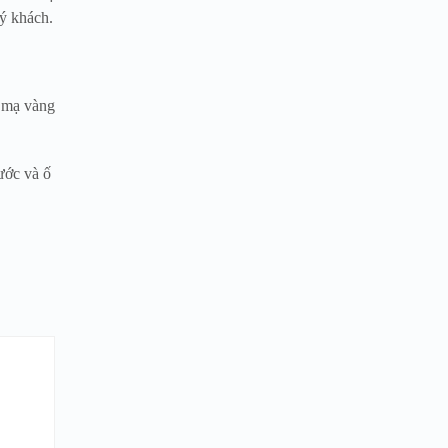
uý khách.
/ mạ vàng
ước và ố