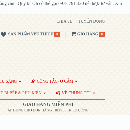
thông cảm. Quý khách có thể gọi 0978 791 320 để được tư vấn. Xin
CHIA SẺ
TUYỂN DỤNG
SẢN PHẨM YÊU THÍCH
GIỎ HÀNG
0
0
ẾU SÁNG
CÔNG TẮC- Ổ CẮM
T BỊ BẾP & PHỤ KIỆN
VỀ CHÚNG TÔI
GIAO HÀNG MIỄN PHÍ
ÁP DỤNG CHO ĐƠN HÀNG TRÊN 05 TRIỆU ĐỒNG