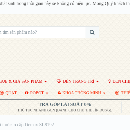
phát sinh trong thời gian này sẽ không có hiệu lực. Mong Quý khách 
UE & GIÁ SẢN PHẨM
ĐÈN TRANG TRÍ
ĐÈN CHI
QUẠT
ROBOT
KHÓA THÔNG MINH
THIẾ
Í
TRẢ GÓP LÃI SUẤT 0%
THỦ TỤC NHANH GỌN (DÀNH CHO CHỦ THẺ TÍN DỤNG).
ệt thự cao cấp Demax SL8192