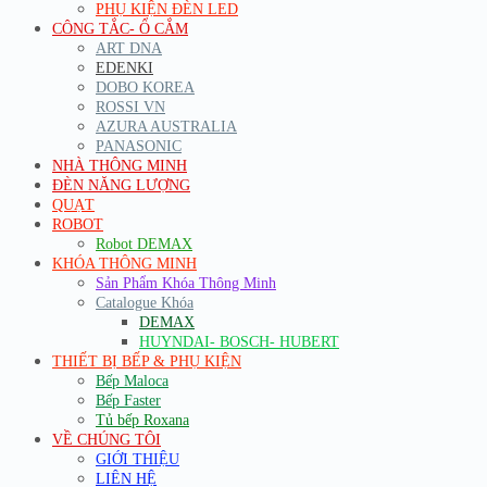
PHỤ KIỆN ĐÈN LED
CÔNG TẮC- Ổ CẮM
ART DNA
EDENKI
DOBO KOREA
ROSSI VN
AZURA AUSTRALIA
PANASONIC
NHÀ THÔNG MINH
ĐÈN NĂNG LƯỢNG
QUẠT
ROBOT
Robot DEMAX
KHÓA THÔNG MINH
Sản Phẩm Khóa Thông Minh
Catalogue Khóa
DEMAX
HUYNDAI- BOSCH- HUBERT
THIẾT BỊ BẾP & PHỤ KIỆN
Bếp Maloca
Bếp Faster
Tủ bếp Roxana
VỀ CHÚNG TÔI
GIỚI THIỆU
LIÊN HỆ