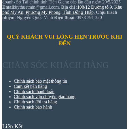
doanh- Sở Tài chính tỉnh Tiền Giang cấp lần đầu ngày 29/5/2025
Email
:kythuatmin@gmail.com.
Địa chỉ
:
108/12 Đường tổ 9, Khu
phố Mỹ An, Phường Mỹ Phong, Tỉnh Đồng Tháp.
Chịu trách
nhiệm
: Nguyễn Quốc Vĩnh
Điện thoại
: 0978 791 320
QUÝ KHÁCH VUI LÒNG HẸN TRƯỚC KHI
ĐẾN
CHĂM SÓC KHÁCH HÀNG
Chính sách bảo mật thông tin
Cam kết bán hàng
Chính sách thanh toán
Chính sách vận chuyển giao hàng
Chính sách đổi trả hàng
Chính sách bảo hành
Liên Kết