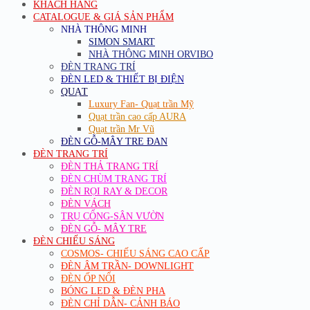
KHÁCH HÀNG
CATALOGUE & GIÁ SẢN PHẨM
NHÀ THÔNG MINH
SIMON SMART
NHÀ THÔNG MINH ORVIBO
ĐÈN TRANG TRÍ
ĐÈN LED & THIẾT BỊ ĐIỆN
QUẠT
Luxury Fan- Quạt trần Mỹ
Quạt trần cao cấp AURA
Quạt trần Mr Vũ
ĐÈN GỖ-MÂY TRE ĐAN
ĐÈN TRANG TRÍ
ĐÈN THẢ TRANG TRÍ
ĐÈN CHÙM TRANG TRÍ
ĐÈN RỌI RAY & DECOR
ĐÈN VÁCH
TRỤ CỔNG-SÂN VƯỜN
ĐÈN GỖ- MÂY TRE
ĐÈN CHIẾU SÁNG
COSMOS- CHIẾU SÁNG CAO CẤP
ĐÈN ÂM TRẦN- DOWNLIGHT
ĐÈN ỐP NỔI
BÓNG LED & ĐÈN PHA
ĐÈN CHỈ DẪN- CẢNH BÁO