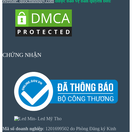
Website: quocminhquy.com
được bảo vệ bản quyền bởi:
CHỨNG NHẬN
Mã số doanh nghiệp
: 1201699502 do Phòng Đăng ký Kinh