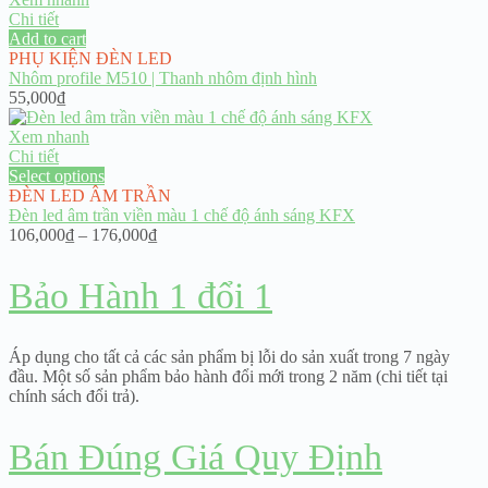
Chi tiết
Add to cart
PHỤ KIỆN ĐÈN LED
Nhôm profile M510 | Thanh nhôm định hình
55,000
₫
Xem nhanh
Chi tiết
Select options
ĐÈN LED ÂM TRẦN
Đèn led âm trần viền màu 1 chế độ ánh sáng KFX
Price
106,000
₫
–
176,000
₫
range:
106,000₫
Bảo Hành 1 đổi 1
through
176,000₫
Áp dụng cho tất cả các sản phẩm bị lỗi do sản xuất trong 7 ngày
đầu. Một số sản phẩm bảo hành đổi mới trong 2 năm (chi tiết tại
chính sách đổi trả).
Bán Đúng Giá Quy Định