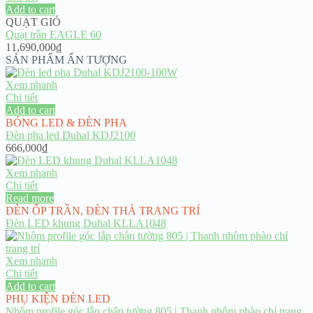
Add to cart
QUẠT GIÓ
Quạt trần EAGLE 60
11,690,000
₫
SẢN PHẨM ẤN TƯỢNG
Xem nhanh
Chi tiết
Add to cart
BÓNG LED & ĐÈN PHA
Đèn pha led Duhal KDJ2100
666,000
₫
Xem nhanh
Chi tiết
Read more
ĐÈN ỐP TRẦN
,
ĐÈN THẢ TRANG TRÍ
Đèn LED khung Duhal KLLA1048
Xem nhanh
Chi tiết
Add to cart
PHỤ KIỆN ĐÈN LED
Nhôm profile góc lắp chân tường 805 | Thanh nhôm phào chỉ trang