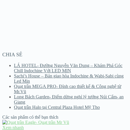
CHIA SẺ
LÁ HOTEL- Đường Nguyễn Văn Dung – Khám Phá Góc
Chill Indochine Với LED MIN
Sachi’s House – Bản giao hòa Indochine & Wabi-Sabi cùng
Led Min
Quạt trần MEGA PRO- Đỉnh cao thiết kế & Công nghệ từ
Mr.Vũ
Long Bách Garden- Điểm dừng nghỉ lý tưởng Núi Cấm- an
Giang
Quạt trần Halo tại Central Plaza Hotel Mỹ Tho
Các sản phẩm có thể bạn thích
Xem nhanh