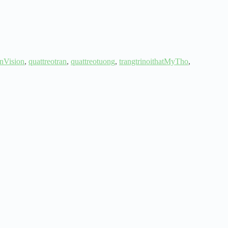
anVision
,
quattreotran
,
quattreotuong
,
trangtrinoithatMyTho
,