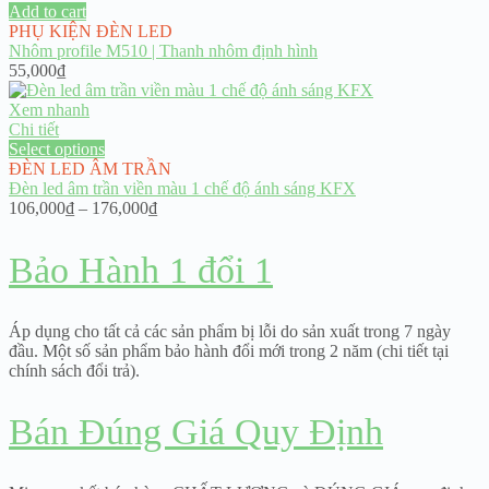
Add to cart
PHỤ KIỆN ĐÈN LED
Nhôm profile M510 | Thanh nhôm định hình
55,000
₫
Xem nhanh
Chi tiết
Select options
ĐÈN LED ÂM TRẦN
Đèn led âm trần viền màu 1 chế độ ánh sáng KFX
Price
106,000
₫
–
176,000
₫
range:
106,000₫
Bảo Hành 1 đổi 1
through
176,000₫
Áp dụng cho tất cả các sản phẩm bị lỗi do sản xuất trong 7 ngày
đầu. Một số sản phẩm bảo hành đổi mới trong 2 năm (chi tiết tại
chính sách đổi trả).
Bán Đúng Giá Quy Định