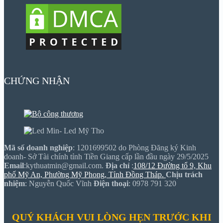
CHỨNG NHẬN
Mã số doanh nghiệp
: 1201699502 do Phòng Đăng ký Kinh
doanh- Sở Tài chính tỉnh Tiền Giang cấp lần đầu ngày 29/5/2025
Email
:kythuatmin@gmail.com.
Địa chỉ
:
108/12 Đường tổ 9, Khu
phố Mỹ An, Phường Mỹ Phong, Tỉnh Đồng Tháp.
Chịu trách
nhiệm
: Nguyễn Quốc Vĩnh
Điện thoại
: 0978 791 320
QUÝ KHÁCH VUI LÒNG HẸN TRƯỚC KHI