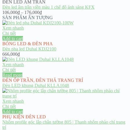
ĐÈN LED ÂM TRẦN
Đèn led âm trần viền màu 1 chế độ ánh sáng KFX
Price
106,000
₫
–
176,000
₫
range:
SẢN PHẨM ẤN TƯỢNG
106,000₫
through
Xem nhanh
176,000₫
Chi tiết
Add to cart
BÓNG LED & ĐÈN PHA
Đèn pha led Duhal KDJ2100
666,000
₫
Xem nhanh
Chi tiết
Read more
ĐÈN ỐP TRẦN
,
ĐÈN THẢ TRANG TRÍ
Đèn LED khung Duhal KLLA1048
Xem nhanh
Chi tiết
Add to cart
PHỤ KIỆN ĐÈN LED
Nhôm profile góc lắp chân tường 805 | Thanh nhôm phào chỉ trang
trí