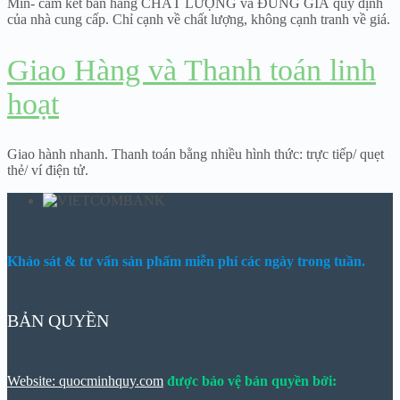
Min- cam kết bán hàng CHẤT LƯỢNG và ĐÚNG GIÁ quy định
của nhà cung cấp. Chỉ cạnh về chất lượng, không cạnh tranh về giá.
Giao Hàng và Thanh toán linh
hoạt
Giao hành nhanh. Thanh toán bằng nhiều hình thức: trực tiếp/ quẹt
thẻ/ ví điện tử.
Khảo sát & tư vấn sản phẩm miễn phí các ngày trong tuần.
BẢN QUYỀN
Website: quocminhquy.com
được bảo vệ bản quyền bởi: