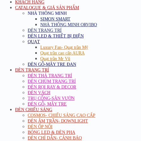
KHÁCH HÀNG
CATALOGUE & GIÁ SẢN PHẨM
NHÀ THÔNG MINH
SIMON SMART
NHÀ THÔNG MINH ORVIBO
ĐÈN TRANG TRÍ
ĐÈN LED & THIẾT BỊ ĐIỆN
QUẠT
Luxury Fan- Quạt trần Mỹ
Quạt trần cao cấp AURA
Quạt trần Mr Vũ
ĐÈN GỖ-MÂY TRE ĐAN
ĐÈN TRANG TRÍ
ĐÈN THẢ TRANG TRÍ
ĐÈN CHÙM TRANG TRÍ
ĐÈN RỌI RAY & DECOR
ĐÈN VÁCH
TRỤ CỔNG-SÂN VƯỜN
ĐÈN GỖ- MÂY TRE
ĐÈN CHIẾU SÁNG
COSMOS- CHIẾU SÁNG CAO CẤP
ĐÈN ÂM TRẦN- DOWNLIGHT
ĐÈN ỐP NỔI
BÓNG LED & ĐÈN PHA
ĐÈN CHỈ DẪN- CẢNH BÁO