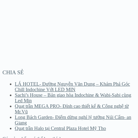
CHIA SẺ
LÁ HOTEL- Đường Nguyễn Văn Dung – Khám Phá Góc
Chill Indochine Với LED MIN
Sachi’s House – Bản giao hòa Indochine & Wabi-Sabi cùng
Led Min
Quạt trần MEGA PRO- Đỉnh cao thiết kế & Công nghệ từ
Mr.Vũ
Long Bách Garden- Điểm dừng nghỉ lý tưởng Núi Cấm- an
Giang
Quạt trần Halo tại Central Plaza Hotel Mỹ Tho