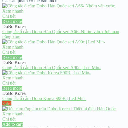
Các sản phẩm có thể bạn thích
Xem nhanh
Chi tiết
Read more
DoBo Korea
Công tắc ổ cắm Dobo Hàn Quốc seri A66- Nhôm vân xước màu
trắng xám
Xem nhanh
Chi tiết
Read more
DoBo Korea
Công tắc ổ cắm Dobo Hàn Quốc seri A90c | Led Min-
Xem nhanh
Chi tiết
Read more
DoBo Korea
Công tắc ổ cắm Dobo Korea S90B | Led Min-
Sale!
Xem nhanh
Chi tiết
Add to cart