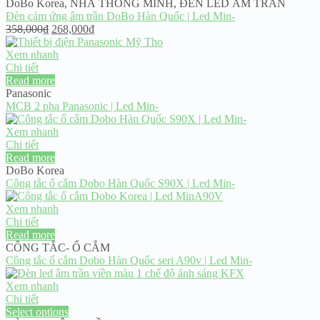
DoBo Korea
,
NHÀ THÔNG MINH
,
ĐÈN LED ÂM TRẦN
Đèn cảm ứng âm trần DoBo Hàn Quốc | Led Min-
Original
Current
358,000
₫
268,000
₫
price
price
was:
is:
Xem nhanh
358,000₫.
268,000₫.
Chi tiết
Read more
Panasonic
MCB 2 pha Panasonic | Led Min-
Xem nhanh
Chi tiết
Read more
DoBo Korea
Công tắc ổ cắm Dobo Hàn Quốc S90X | Led Min-
Xem nhanh
Chi tiết
Read more
CÔNG TẮC- Ổ CẮM
Công tắc ổ cắm Dobo Hàn Quốc seri A90v | Led Min-
Xem nhanh
Chi tiết
Select options