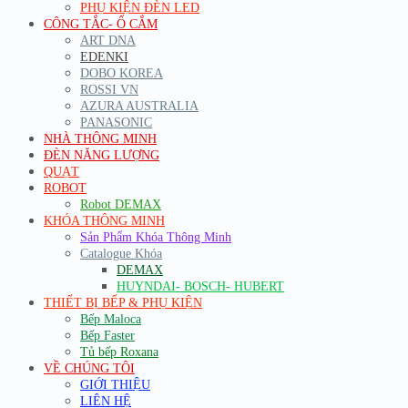
PHỤ KIỆN ĐÈN LED
CÔNG TẮC- Ổ CẮM
ART DNA
EDENKI
DOBO KOREA
ROSSI VN
AZURA AUSTRALIA
PANASONIC
NHÀ THÔNG MINH
ĐÈN NĂNG LƯỢNG
QUẠT
ROBOT
Robot DEMAX
KHÓA THÔNG MINH
Sản Phẩm Khóa Thông Minh
Catalogue Khóa
DEMAX
HUYNDAI- BOSCH- HUBERT
THIẾT BỊ BẾP & PHỤ KIỆN
Bếp Maloca
Bếp Faster
Tủ bếp Roxana
VỀ CHÚNG TÔI
GIỚI THIỆU
LIÊN HỆ