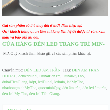
Giá sản phẩm có thể thay đổi ở thời điểm hiện tại.
Quý khách hàng quan tâm vui lòng liên hệ để được tư vấn, xem
mẫu và báo giá ưu đãi.
CỬA HÀNG ĐÈN LED TRANG TRÍ MIN-
Mời Quý khách tham khảo giá và các sản phẩm khác tại:
Chuyên mục:
ĐÈN LED ÂM TRẦN
.
Tags:
DEN AM TRAN
DUHAL
,
denledduhal
,
DuhalBenTre
,
DuhalMyTho
,
duhalTienGiang
,
kdpt
,
ledDuhal
,
ledmin
,
ledMyTho
,
nhathongminhMyTho
,
quocminhQuy
,
đèn âm trần
,
đèn led âm trần
,
đèn led My Tho
,
đèn led Tiền Giang
.