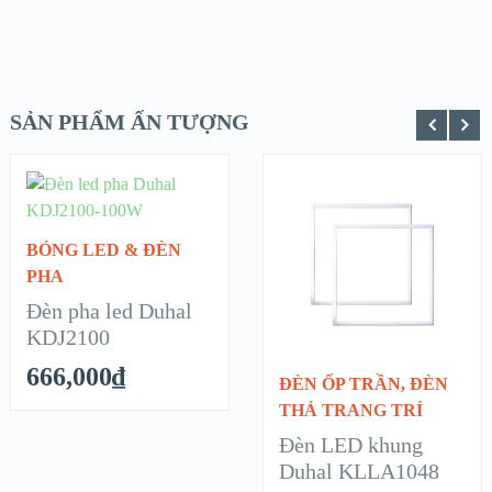
SẢN PHẨM ẤN TƯỢNG
ADD TO
CART
XEM NHANH
XEM NHANH
BÓNG LED & ĐÈN
PHA
CHI TIẾT
CHI TIẾT
Đèn pha led Duhal
READ
KDJ2100
MORE
666,000
₫
ĐÈN ỐP TRẦN
,
ĐÈN
THẢ TRANG TRÍ
Đèn LED khung
Duhal KLLA1048