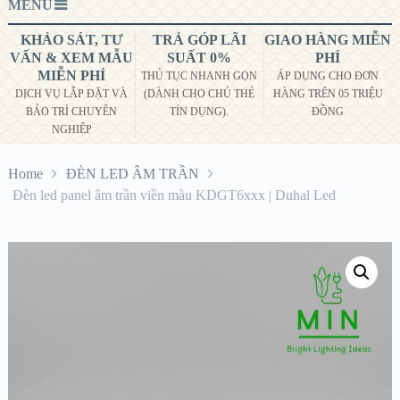
MENU
KHẢO SÁT, TƯ
TRẢ GÓP LÃI
GIAO HÀNG MIỄN
VẤN & XEM MẪU
SUẤT 0%
PHÍ
MIỄN PHÍ
THỦ TỤC NHANH GỌN
ÁP DỤNG CHO ĐƠN
DỊCH VỤ LẮP ĐẶT VÀ
(DÀNH CHO CHỦ THẺ
HÀNG TRÊN 05 TRIỆU
BẢO TRÌ CHUYÊN
TÍN DỤNG).
ĐỒNG
NGHIỆP
Home
ĐÈN LED ÂM TRẦN
Đèn led panel âm trần viền màu KDGT6xxx | Duhal Led