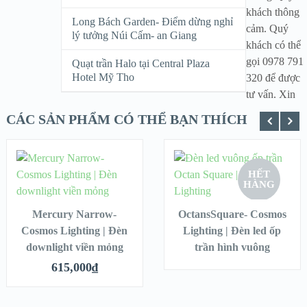
khách thông
Long Bách Garden- Điểm dừng nghỉ
cảm. Quý
lý tưởng Núi Cấm- an Giang
khách có thể
gọi 0978 791
Quạt trần Halo tại Central Plaza
Hotel Mỹ Tho
320 để được
tư vấn. Xin
CÁC SẢN PHẨM CÓ THỂ BẠN THÍCH
ADD TO
READ
HẾT
CART
MORE
HÀNG
XEM NHANH
XEM NHANH
Mercury Narrow-
OctansSquare- Cosmos
Cosmos Lighting | Đèn
Lighting | Đèn led ốp
CHI TIẾT
CHI TIẾT
downlight viền mỏng
trần hình vuông
615,000
₫