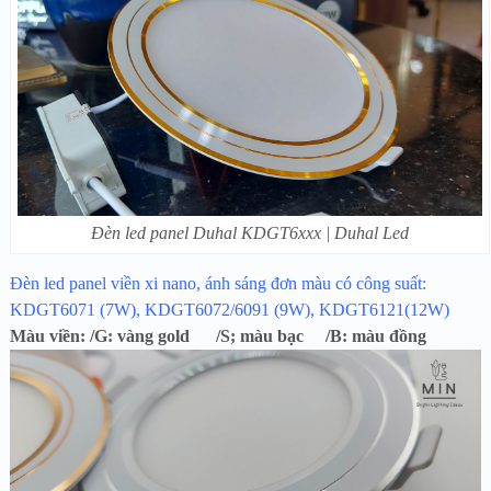
Đèn led panel Duhal KDGT6xxx | Duhal Led
Đèn led panel viền xi nano, ánh sáng đơn màu có công suất:
KDGT6071 (7W), KDGT6072/6091 (9W), KDGT6121(12W)
Màu viền: /G: vàng gold /S; màu bạc /B: màu đồng