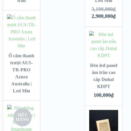
trần
Led Min
3,190,000
₫
2,900,000
₫
Ổ cắm thanh
trượt AUS-
Đèn led panel
TR-PRO
âm trần cao
Azura
cấp Duhal
Australia |
KDPT
Led Min
100,000
₫
HẾT
HÀNG