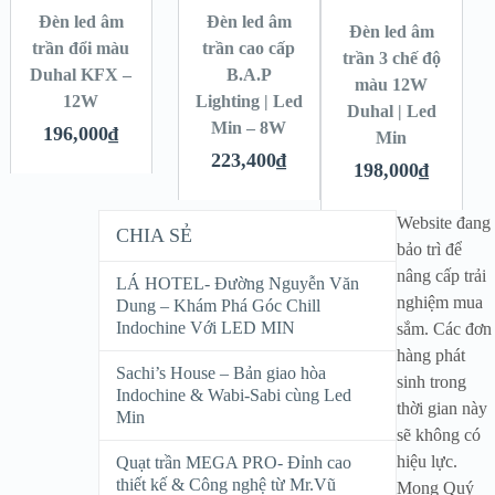
Đèn led âm
Đèn led âm
Đèn led âm
trần đổi màu
trần cao cấp
trần 3 chế độ
Duhal KFX –
B.A.P
màu 12W
12W
Lighting | Led
Duhal | Led
Min – 8W
196,000
₫
Min
223,400
₫
198,000
₫
Website đang
CHIA SẺ
bảo trì để
nâng cấp trải
LÁ HOTEL- Đường Nguyễn Văn
nghiệm mua
Dung – Khám Phá Góc Chill
Indochine Với LED MIN
sắm. Các đơn
hàng phát
Sachi’s House – Bản giao hòa
sinh trong
Indochine & Wabi-Sabi cùng Led
thời gian này
Min
sẽ không có
hiệu lực.
Quạt trần MEGA PRO- Đỉnh cao
thiết kế & Công nghệ từ Mr.Vũ
Mong Quý