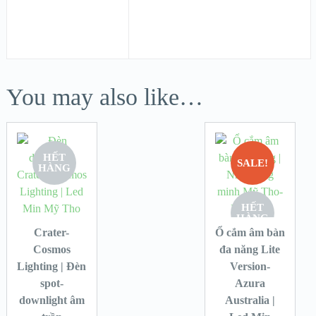
You may also like…
HẾT
SALE!
HÀNG
HẾT
HÀNG
Crater-
Ổ cắm âm bàn
Cosmos
đa năng Lite
Lighting | Đèn
Version-
spot-
Azura
downlight âm
Australia |