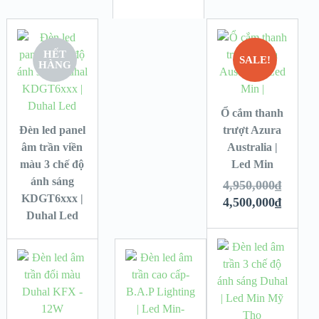
HẾT
SALE!
HÀNG
Ổ cắm thanh
Đèn led panel
trượt Azura
âm trần viền
Australia |
màu 3 chế độ
Led Min
ánh sáng
4,950,000
₫
KDGT6xxx |
4,500,000
₫
Duhal Led