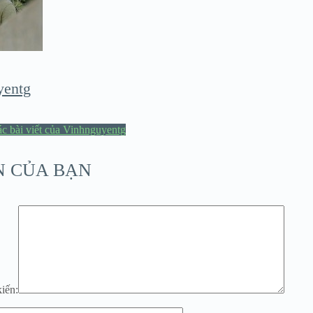
yentg
c bài viết của Vinhnguyentg
N CỦA BẠN
iến: