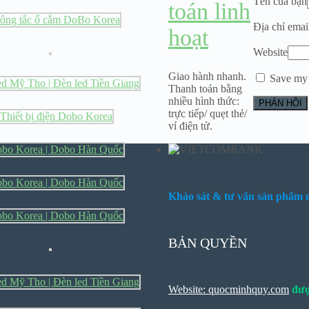
Tên của bạn
toán linh
Địa chỉ emai
hoạt
Website
Giao hành nhanh.
Save my 
Thanh toán bằng
nhiều hình thức:
trực tiếp/ quẹt thẻ/
ví điện tử.
Khảo sát & tư vấn sản phẩm m
BẢN QUYỀN
Website: quocminhquy.com
đượ