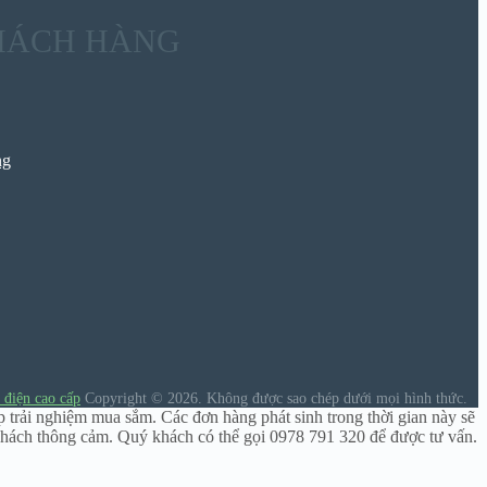
HÁCH HÀNG
ng
 điện cao cấp
Copyright © 2026.
Không được sao chép dưới mọi hình thức.
p trải nghiệm mua sắm. Các đơn hàng phát sinh trong thời gian này sẽ
hách thông cảm. Quý khách có thể gọi 0978 791 320 để được tư vấn.