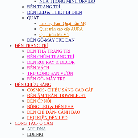
NHÀ THÔNG MINH ORVIBO
ĐÈN TRANG TRÍ
ĐÈN LED & THIẾT BỊ ĐIỆN
QUẠT
Luxury Fan- Quạt trần Mỹ
Quạt trần cao cấp AURA
Quạt trần Mr Vũ
ĐÈN GỖ-MÂY TRE ĐAN
ĐÈN TRANG TRÍ
ĐÈN THẢ TRANG TRÍ
ĐÈN CHÙM TRANG TRÍ
ĐÈN RỌI RAY & DECOR
ĐÈN VÁCH
TRỤ CỔNG-SÂN VƯỜN
ĐÈN GỖ- MÂY TRE
ĐÈN CHIẾU SÁNG
COSMOS- CHIẾU SÁNG CAO CẤP
ĐÈN ÂM TRẦN- DOWNLIGHT
ĐÈN ỐP NỔI
BÓNG LED & ĐÈN PHA
ĐÈN CHỈ DẪN- CẢNH BÁO
PHỤ KIỆN ĐÈN LED
CÔNG TẮC- Ổ CẮM
ART DNA
EDENKI