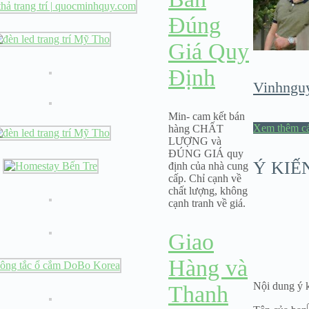
Đúng
Giá Quy
Định
Vinhngu
Min- cam kết bán
Xem thêm cá
hàng CHẤT
LƯỢNG và
ĐÚNG GIÁ quy
Ý KIẾ
định của nhà cung
cấp. Chỉ cạnh về
chất lượng, không
cạnh tranh về giá.
Giao
Hàng và
Nội dung ý k
Thanh