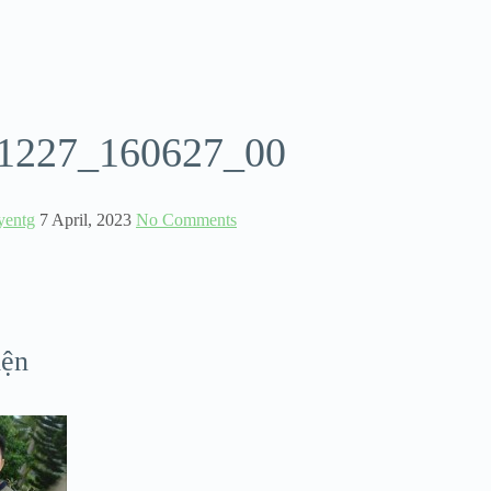
1227_160627_00
yentg
7 April, 2023
No Comments
iện