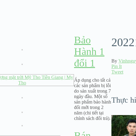
Bảo
2022
Hành 1
đổi 1
By
Vinhngu
Pin It
Tweet
Áp dụng cho tất cả
các sản phẩm bị lỗi
do sản xuất trong 7
ngày đầu. Một số
Thực h
sản phẩm bảo hành
đổi mới trong 2
năm (chi tiết tại
chính sách đổi trả).
Bán