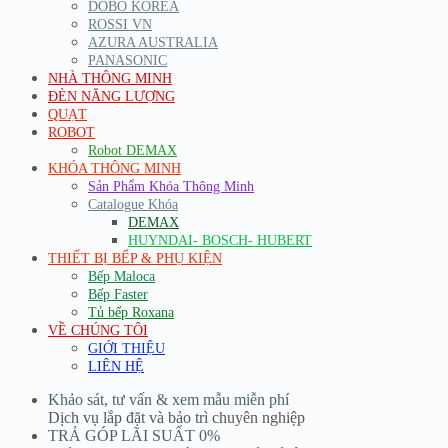
DOBO KOREA
ROSSI VN
AZURA AUSTRALIA
PANASONIC
NHÀ THÔNG MINH
ĐÈN NĂNG LƯỢNG
QUẠT
ROBOT
Robot DEMAX
KHÓA THÔNG MINH
Sản Phẩm Khóa Thông Minh
Catalogue Khóa
DEMAX
HUYNDAI- BOSCH- HUBERT
THIẾT BỊ BẾP & PHỤ KIỆN
Bếp Maloca
Bếp Faster
Tủ bếp Roxana
VỀ CHÚNG TÔI
GIỚI THIỆU
LIÊN HỆ
Khảo sát, tư vấn & xem mẫu miễn phí
Dịch vụ lắp đặt và bảo trì chuyên nghiệp
TRẢ GÓP LÃI SUẤT 0%