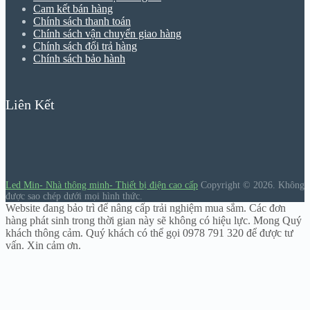
Cam kết bán hàng
Chính sách thanh toán
Chính sách vận chuyển giao hàng
Chính sách đổi trả hàng
Chính sách bảo hành
Liên Kết
Led Min- Nhà thông minh- Thiết bị điện cao cấp
Copyright © 2026.
Không
được sao chép dưới mọi hình thức.
Website đang bảo trì để nâng cấp trải nghiệm mua sắm. Các đơn
hàng phát sinh trong thời gian này sẽ không có hiệu lực. Mong Quý
khách thông cảm. Quý khách có thể gọi 0978 791 320 để được tư
vấn. Xin cảm ơn.