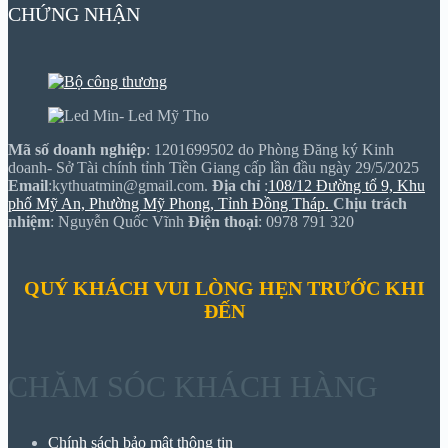
CHỨNG NHẬN
Mã số doanh nghiệp
: 1201699502 do Phòng Đăng ký Kinh
doanh- Sở Tài chính tỉnh Tiền Giang cấp lần đầu ngày 29/5/2025
Email
:kythuatmin@gmail.com.
Địa chỉ
:
108/12 Đường tổ 9, Khu
phố Mỹ An, Phường Mỹ Phong, Tỉnh Đồng Tháp.
Chịu trách
nhiệm
: Nguyễn Quốc Vĩnh
Điện thoại
: 0978 791 320
QUÝ KHÁCH VUI LÒNG HẸN TRƯỚC KHI
ĐẾN
CHĂM SÓC KHÁCH HÀNG
Chính sách bảo mật thông tin