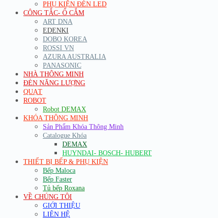
PHỤ KIỆN ĐÈN LED
CÔNG TẮC- Ổ CẮM
ART DNA
EDENKI
DOBO KOREA
ROSSI VN
AZURA AUSTRALIA
PANASONIC
NHÀ THÔNG MINH
ĐÈN NĂNG LƯỢNG
QUẠT
ROBOT
Robot DEMAX
KHÓA THÔNG MINH
Sản Phẩm Khóa Thông Minh
Catalogue Khóa
DEMAX
HUYNDAI- BOSCH- HUBERT
THIẾT BỊ BẾP & PHỤ KIỆN
Bếp Maloca
Bếp Faster
Tủ bếp Roxana
VỀ CHÚNG TÔI
GIỚI THIỆU
LIÊN HỆ