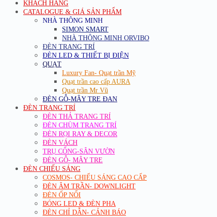
KHÁCH HÀNG
CATALOGUE & GIÁ SẢN PHẨM
NHÀ THÔNG MINH
SIMON SMART
NHÀ THÔNG MINH ORVIBO
ĐÈN TRANG TRÍ
ĐÈN LED & THIẾT BỊ ĐIỆN
QUẠT
Luxury Fan- Quạt trần Mỹ
Quạt trần cao cấp AURA
Quạt trần Mr Vũ
ĐÈN GỖ-MÂY TRE ĐAN
ĐÈN TRANG TRÍ
ĐÈN THẢ TRANG TRÍ
ĐÈN CHÙM TRANG TRÍ
ĐÈN RỌI RAY & DECOR
ĐÈN VÁCH
TRỤ CỔNG-SÂN VƯỜN
ĐÈN GỖ- MÂY TRE
ĐÈN CHIẾU SÁNG
COSMOS- CHIẾU SÁNG CAO CẤP
ĐÈN ÂM TRẦN- DOWNLIGHT
ĐÈN ỐP NỔI
BÓNG LED & ĐÈN PHA
ĐÈN CHỈ DẪN- CẢNH BÁO