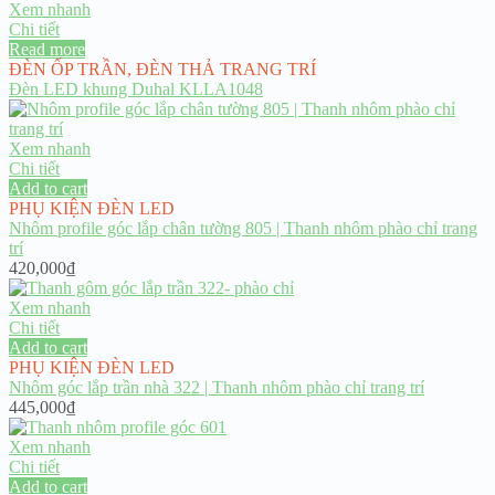
Xem nhanh
Chi tiết
Read more
ĐÈN ỐP TRẦN
,
ĐÈN THẢ TRANG TRÍ
Đèn LED khung Duhal KLLA1048
Xem nhanh
Chi tiết
Add to cart
PHỤ KIỆN ĐÈN LED
Nhôm profile góc lắp chân tường 805 | Thanh nhôm phào chỉ trang
trí
420,000
₫
Xem nhanh
Chi tiết
Add to cart
PHỤ KIỆN ĐÈN LED
Nhôm góc lắp trần nhà 322 | Thanh nhôm phào chỉ trang trí
445,000
₫
Xem nhanh
Chi tiết
Add to cart