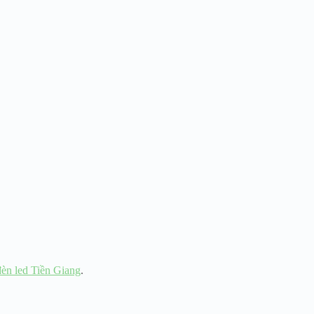
đèn led Tiền Giang
.