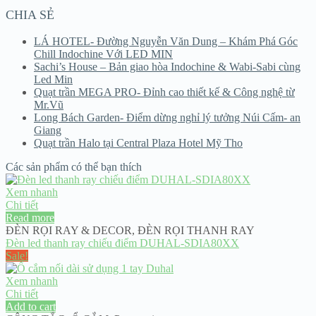
CHIA SẺ
LÁ HOTEL- Đường Nguyễn Văn Dung – Khám Phá Góc
Chill Indochine Với LED MIN
Sachi’s House – Bản giao hòa Indochine & Wabi-Sabi cùng
Led Min
Quạt trần MEGA PRO- Đỉnh cao thiết kế & Công nghệ từ
Mr.Vũ
Long Bách Garden- Điểm dừng nghỉ lý tưởng Núi Cấm- an
Giang
Quạt trần Halo tại Central Plaza Hotel Mỹ Tho
Các sản phẩm có thể bạn thích
Xem nhanh
Chi tiết
Read more
ĐÈN RỌI RAY & DECOR
,
ĐÈN RỌI THANH RAY
Đèn led thanh ray chiếu điểm DUHAL-SDIA80XX
Sale!
Xem nhanh
Chi tiết
Add to cart