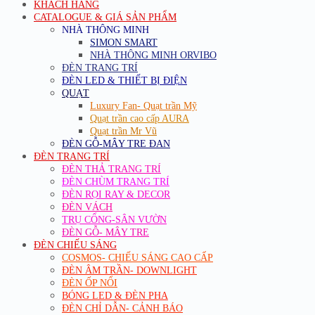
KHÁCH HÀNG
CATALOGUE & GIÁ SẢN PHẨM
NHÀ THÔNG MINH
SIMON SMART
NHÀ THÔNG MINH ORVIBO
ĐÈN TRANG TRÍ
ĐÈN LED & THIẾT BỊ ĐIỆN
QUẠT
Luxury Fan- Quạt trần Mỹ
Quạt trần cao cấp AURA
Quạt trần Mr Vũ
ĐÈN GỖ-MÂY TRE ĐAN
ĐÈN TRANG TRÍ
ĐÈN THẢ TRANG TRÍ
ĐÈN CHÙM TRANG TRÍ
ĐÈN RỌI RAY & DECOR
ĐÈN VÁCH
TRỤ CỔNG-SÂN VƯỜN
ĐÈN GỖ- MÂY TRE
ĐÈN CHIẾU SÁNG
COSMOS- CHIẾU SÁNG CAO CẤP
ĐÈN ÂM TRẦN- DOWNLIGHT
ĐÈN ỐP NỔI
BÓNG LED & ĐÈN PHA
ĐÈN CHỈ DẪN- CẢNH BÁO