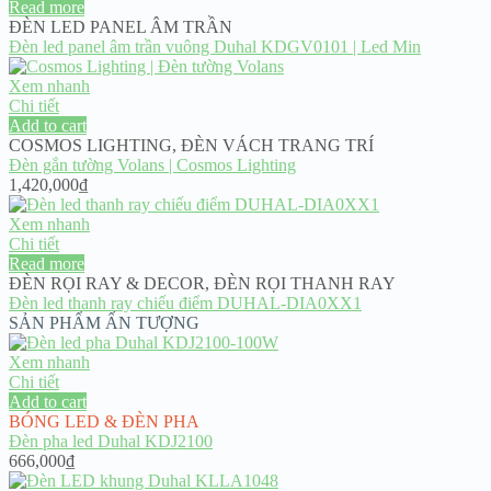
Read more
ĐÈN LED PANEL ÂM TRẦN
Đèn led panel âm trần vuông Duhal KDGV0101 | Led Min
Xem nhanh
Chi tiết
Add to cart
COSMOS LIGHTING
,
ĐÈN VÁCH TRANG TRÍ
Đèn gắn tường Volans | Cosmos Lighting
1,420,000
₫
Xem nhanh
Chi tiết
Read more
ĐÈN RỌI RAY & DECOR
,
ĐÈN RỌI THANH RAY
Đèn led thanh ray chiếu điểm DUHAL-DIA0XX1
SẢN PHẨM ẤN TƯỢNG
Xem nhanh
Chi tiết
Add to cart
BÓNG LED & ĐÈN PHA
Đèn pha led Duhal KDJ2100
666,000
₫