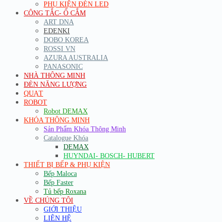
PHỤ KIỆN ĐÈN LED
CÔNG TẮC- Ổ CẮM
ART DNA
EDENKI
DOBO KOREA
ROSSI VN
AZURA AUSTRALIA
PANASONIC
NHÀ THÔNG MINH
ĐÈN NĂNG LƯỢNG
QUẠT
ROBOT
Robot DEMAX
KHÓA THÔNG MINH
Sản Phẩm Khóa Thông Minh
Catalogue Khóa
DEMAX
HUYNDAI- BOSCH- HUBERT
THIẾT BỊ BẾP & PHỤ KIỆN
Bếp Maloca
Bếp Faster
Tủ bếp Roxana
VỀ CHÚNG TÔI
GIỚI THIỆU
LIÊN HỆ