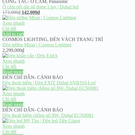
CÔNG TẮC- Ổ CẮM
,
Panasonic
Ổ cắm nối dài sử dụng 1 tay | Duhal led
Original
Current
173,000
₫
142,000
₫
price
price
was:
is:
Xem nhanh
173,000₫.
142,000₫.
Chi tiết
Add to cart
COSMOS LIGHTING
,
ĐÈN VÁCH TRANG TRÍ
Đèn tường Mizar | Cosmos Lighting
2,299,000
₫
Xem nhanh
Chi tiết
Read more
ĐÈN CHỈ DẪN- CẢNH BÁO
Đèn thoát hiểm | Đèn EXIT Duhal SNB310-Led
Xem nhanh
Chi tiết
Read more
ĐÈN CHỈ DẪN- CẢNH BÁO
Đèn thoát hiểm chống nổ 8W- Duhal ECN0081
Xem nhanh
Chi tiết