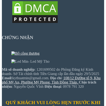
CHỨNG NHẬN
Mã số doanh nghiệp
: 1201699502 do Phòng Đăng ký Kinh
doanh- Sở Tài chính tỉnh Tiền Giang cấp lần đầu ngày 29/5/2025
Email
:kythuatmin@gmail.com.
Địa chỉ
:
108/12 Đường tổ 9, Khu
phố Mỹ An, Phường Mỹ Phong, Tỉnh Đồng Tháp.
Chịu trách
nhiệm
: Nguyễn Quốc Vĩnh
Điện thoại
: 0978 791 320
QUÝ KHÁCH VUI LÒNG HẸN TRƯỚC KHI