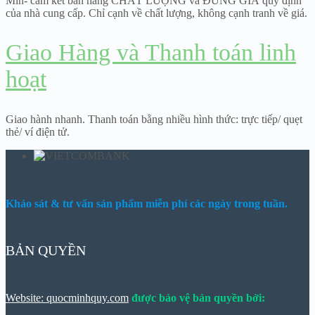
Min- cam kết bán hàng CHẤT LƯỢNG và ĐÚNG GIÁ quy định
của nhà cung cấp. Chỉ cạnh về chất lượng, không cạnh tranh về giá.
Giao Hàng và Thanh toán linh
hoạt
Giao hành nhanh. Thanh toán bằng nhiều hình thức: trực tiếp/ quẹt
thẻ/ ví điện tử.
Khảo sát & tư vấn sản phẩm miễn phí các ngày trong tuần.
BẢN QUYỀN
Website: quocminhquy.com
được bảo vệ bản quyền bởi: