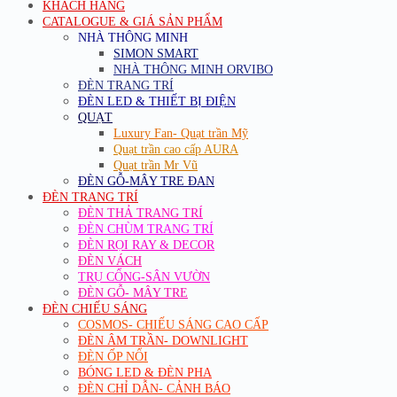
KHÁCH HÀNG
CATALOGUE & GIÁ SẢN PHẨM
NHÀ THÔNG MINH
SIMON SMART
NHÀ THÔNG MINH ORVIBO
ĐÈN TRANG TRÍ
ĐÈN LED & THIẾT BỊ ĐIỆN
QUẠT
Luxury Fan- Quạt trần Mỹ
Quạt trần cao cấp AURA
Quạt trần Mr Vũ
ĐÈN GỖ-MÂY TRE ĐAN
ĐÈN TRANG TRÍ
ĐÈN THẢ TRANG TRÍ
ĐÈN CHÙM TRANG TRÍ
ĐÈN RỌI RAY & DECOR
ĐÈN VÁCH
TRỤ CỔNG-SÂN VƯỜN
ĐÈN GỖ- MÂY TRE
ĐÈN CHIẾU SÁNG
COSMOS- CHIẾU SÁNG CAO CẤP
ĐÈN ÂM TRẦN- DOWNLIGHT
ĐÈN ỐP NỔI
BÓNG LED & ĐÈN PHA
ĐÈN CHỈ DẪN- CẢNH BÁO