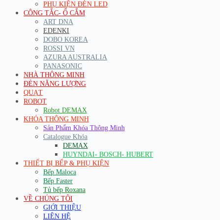
PHỤ KIỆN ĐÈN LED
CÔNG TẮC- Ổ CẮM
ART DNA
EDENKI
DOBO KOREA
ROSSI VN
AZURA AUSTRALIA
PANASONIC
NHÀ THÔNG MINH
ĐÈN NĂNG LƯỢNG
QUẠT
ROBOT
Robot DEMAX
KHÓA THÔNG MINH
Sản Phẩm Khóa Thông Minh
Catalogue Khóa
DEMAX
HUYNDAI- BOSCH- HUBERT
THIẾT BỊ BẾP & PHỤ KIỆN
Bếp Maloca
Bếp Faster
Tủ bếp Roxana
VỀ CHÚNG TÔI
GIỚI THIỆU
LIÊN HỆ