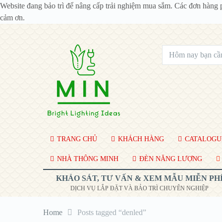
Website đang bảo trì để nâng cấp trải nghiệm mua sắm. Các đơn hàng 
cảm ơn.
TRANG CHỦ
KHÁCH HÀNG
CATALOGUE
NHÀ THÔNG MINH
ĐÈN NĂNG LƯỢNG
KHẢO SÁT, TƯ VẤN & XEM MẪU MIỄN PH
DỊCH VỤ LẮP ĐẶT VÀ BẢO TRÌ CHUYÊN NGHIỆP
Home
Posts tagged “denled”