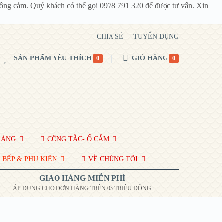
thông cảm. Quý khách có thể gọi 0978 791 320 để được tư vấn. Xin
CHIA SẺ
TUYỂN DỤNG
SẢN PHẨM YÊU THÍCH
GIỎ HÀNG
0
0
SÁNG
CÔNG TẮC- Ổ CẮM
 BẾP & PHỤ KIỆN
VỀ CHÚNG TÔI
GIAO HÀNG MIỄN PHÍ
ÁP DỤNG CHO ĐƠN HÀNG TRÊN 05 TRIỆU ĐỒNG