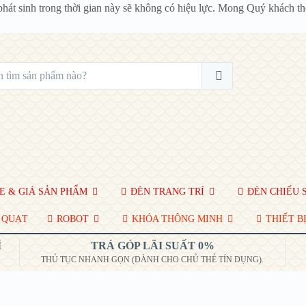
phát sinh trong thời gian này sẽ không có hiệu lực. Mong Quý khách 
 & GIÁ SẢN PHẨM
ĐÈN TRANG TRÍ
ĐÈN CHIẾU 
QUẠT
ROBOT
KHÓA THÔNG MINH
THIẾT BỊ
Í
TRẢ GÓP LÃI SUẤT 0%
THỦ TỤC NHANH GỌN (DÀNH CHO CHỦ THẺ TÍN DỤNG).