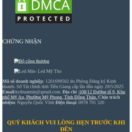
CHỨNG NHẬN
Mã số doanh nghiệp
: 1201699502 do Phòng Đăng ký Kinh
doanh- Sở Tài chính tỉnh Tiền Giang cấp lần đầu ngày 29/5/2025
Email
:kythuatmin@gmail.com.
Địa chỉ
:
108/12 Đường tổ 9, Khu
phố Mỹ An, Phường Mỹ Phong, Tỉnh Đồng Tháp.
Chịu trách
nhiệm
: Nguyễn Quốc Vĩnh
Điện thoại
: 0978 791 320
QUÝ KHÁCH VUI LÒNG HẸN TRƯỚC KHI
ĐẾN