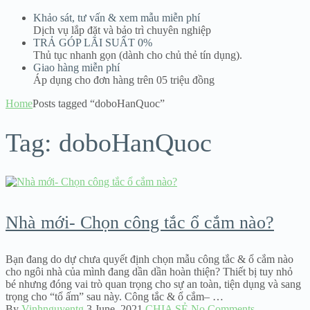
Khảo sát, tư vấn & xem mẫu miễn phí
Dịch vụ lắp đặt và bảo trì chuyên nghiệp
TRẢ GÓP LÃI SUẤT 0%
Thủ tục nhanh gọn (dành cho chủ thẻ tín dụng).
Giao hàng miễn phí
Áp dụng cho đơn hàng trên 05 triệu đồng
Home
Posts tagged “doboHanQuoc”
Tag:
doboHanQuoc
Nhà mới- Chọn công tắc ổ cắm nào?
Bạn đang do dự chưa quyết định chọn mẫu công tắc & ổ cắm nào
cho ngôi nhà của mình đang dần dần hoàn thiện? Thiết bị tuy nhỏ
bé nhưng đóng vai trò quan trọng cho sự an toàn, tiện dụng và sang
trọng cho “tổ ấm” sau này. Công tắc & ổ cắm– …
By
Vinhnguyentg
3 June, 2021
CHIA SẺ
No Comments