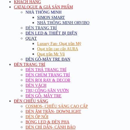
KHÁCH HÀNG
CATALOGUE & GIÁ SẢN PHẨM
NHÀ THÔNG MINH
SIMON SMART
NHÀ THÔNG MINH ORVIBO
ĐÈN TRANG TRÍ
ĐÈN LED & THIẾT BỊ ĐIỆN
QUẠT
Luxury Fan- Quạt trần Mỹ
Quạt trần cao cấp AURA
Quạt trần Mr Vũ
ĐÈN GỖ-MÂY TRE ĐAN
ĐÈN TRANG TRÍ
ĐÈN THẢ TRANG TRÍ
ĐÈN CHÙM TRANG TRÍ
ĐÈN RỌI RAY & DECOR
ĐÈN VÁCH
TRỤ CỔNG-SÂN VƯỜN
ĐÈN GỖ- MÂY TRE
ĐÈN CHIẾU SÁNG
COSMOS- CHIẾU SÁNG CAO CẤP
ĐÈN ÂM TRẦN- DOWNLIGHT
ĐÈN ỐP NỔI
BÓNG LED & ĐÈN PHA
ĐÈN CHỈ DẪN- CẢNH BÁO