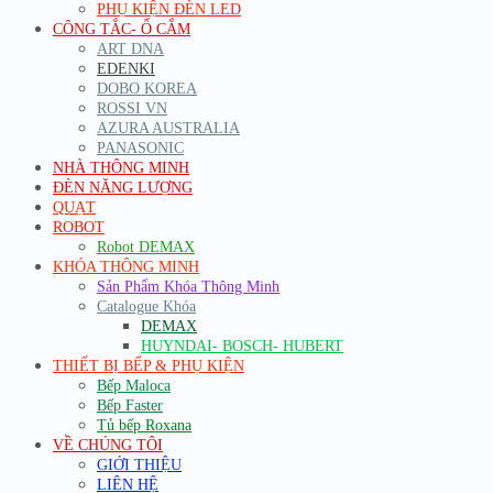
PHỤ KIỆN ĐÈN LED
CÔNG TẮC- Ổ CẮM
ART DNA
EDENKI
DOBO KOREA
ROSSI VN
AZURA AUSTRALIA
PANASONIC
NHÀ THÔNG MINH
ĐÈN NĂNG LƯỢNG
QUẠT
ROBOT
Robot DEMAX
KHÓA THÔNG MINH
Sản Phẩm Khóa Thông Minh
Catalogue Khóa
DEMAX
HUYNDAI- BOSCH- HUBERT
THIẾT BỊ BẾP & PHỤ KIỆN
Bếp Maloca
Bếp Faster
Tủ bếp Roxana
VỀ CHÚNG TÔI
GIỚI THIỆU
LIÊN HỆ