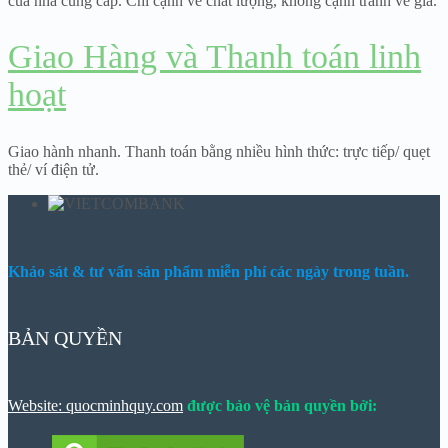
của nhà cung cấp. Chỉ cạnh về chất lượng, không cạnh tranh về giá.
Giao Hàng và Thanh toán linh
hoạt
Giao hành nhanh. Thanh toán bằng nhiều hình thức: trực tiếp/ quẹt
thẻ/ ví điện tử.
Khảo sát & tư vấn sản phẩm miễn phí các ngày trong tuần.
BẢN QUYỀN
Website: quocminhquy.com
được bảo vệ bản quyền bởi: