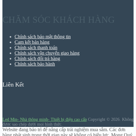
CHĂM SÓC KHÁCH HÀNG
Chính sách bảo mật thông tin
Cam kết bán hàng
Chính sách thanh toán
Chính sách vận chuyển giao hàng
Chính sách đổi trả hàng
Chính sách bảo hành
Liên Kết
Led Min- Nhà thông minh- Thiết bị điện cao cấp
Copyright © 2026.
Không
được sao chép dưới mọi hình thức.
Website đang bảo trì để nâng cấp trải nghiệm mua sắm. Các đơn
hàng phát sinh trong thời gian này sẽ không có hiệu lực. Mong Quý