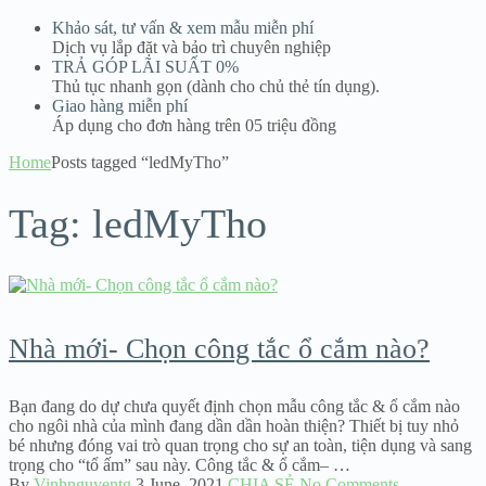
Khảo sát, tư vấn & xem mẫu miễn phí
Dịch vụ lắp đặt và bảo trì chuyên nghiệp
TRẢ GÓP LÃI SUẤT 0%
Thủ tục nhanh gọn (dành cho chủ thẻ tín dụng).
Giao hàng miễn phí
Áp dụng cho đơn hàng trên 05 triệu đồng
Home
Posts tagged “ledMyTho”
Tag:
ledMyTho
Nhà mới- Chọn công tắc ổ cắm nào?
Bạn đang do dự chưa quyết định chọn mẫu công tắc & ổ cắm nào
cho ngôi nhà của mình đang dần dần hoàn thiện? Thiết bị tuy nhỏ
bé nhưng đóng vai trò quan trọng cho sự an toàn, tiện dụng và sang
trọng cho “tổ ấm” sau này. Công tắc & ổ cắm– …
By
Vinhnguyentg
3 June, 2021
CHIA SẺ
No Comments