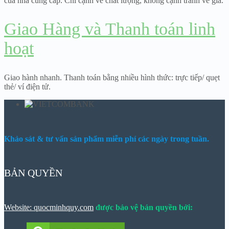
của nhà cung cấp. Chỉ cạnh về chất lượng, không cạnh tranh về giá.
Giao Hàng và Thanh toán linh
hoạt
Giao hành nhanh. Thanh toán bằng nhiều hình thức: trực tiếp/ quẹt
thẻ/ ví điện tử.
Khảo sát & tư vấn sản phẩm miễn phí các ngày trong tuần.
BẢN QUYỀN
Website: quocminhquy.com
được bảo vệ bản quyền bởi: