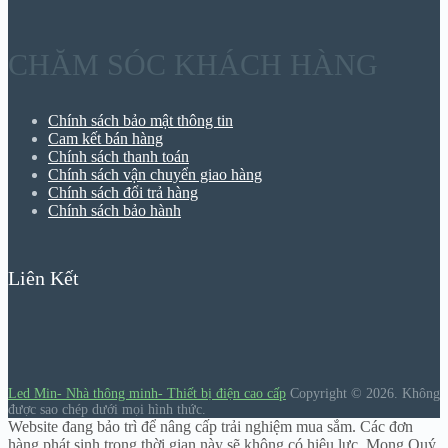
CHĂM SÓC KHÁCH HÀNG
Chính sách bảo mật thông tin
Cam kết bán hàng
Chính sách thanh toán
Chính sách vận chuyển giao hàng
Chính sách đổi trả hàng
Chính sách bảo hành
Liên Kết
Led Min- Nhà thông minh- Thiết bị điện cao cấp
Copyright © 2026.
Không
được sao chép dưới mọi hình thức.
Website đang bảo trì để nâng cấp trải nghiệm mua sắm. Các đơn
hàng phát sinh trong thời gian này sẽ không có hiệu lực. Mong Quý