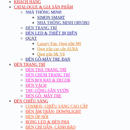
KHÁCH HÀNG
CATALOGUE & GIÁ SẢN PHẨM
NHÀ THÔNG MINH
SIMON SMART
NHÀ THÔNG MINH ORVIBO
ĐÈN TRANG TRÍ
ĐÈN LED & THIẾT BỊ ĐIỆN
QUẠT
Luxury Fan- Quạt trần Mỹ
Quạt trần cao cấp AURA
Quạt trần Mr Vũ
ĐÈN GỖ-MÂY TRE ĐAN
ĐÈN TRANG TRÍ
ĐÈN THẢ TRANG TRÍ
ĐÈN CHÙM TRANG TRÍ
ĐÈN RỌI RAY & DECOR
ĐÈN VÁCH
TRỤ CỔNG-SÂN VƯỜN
ĐÈN GỖ- MÂY TRE
ĐÈN CHIẾU SÁNG
COSMOS- CHIẾU SÁNG CAO CẤP
ĐÈN ÂM TRẦN- DOWNLIGHT
ĐÈN ỐP NỔI
BÓNG LED & ĐÈN PHA
ĐÈN CHỈ DẪN- CẢNH BÁO