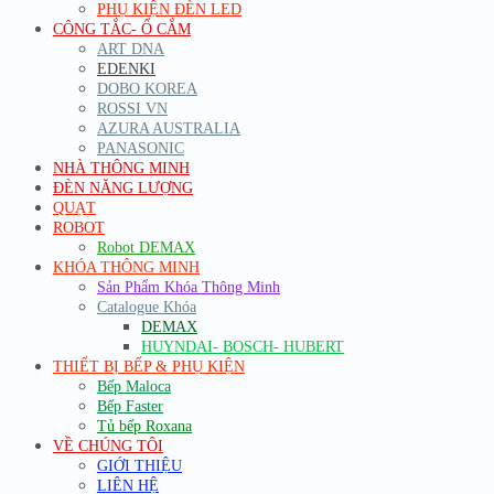
PHỤ KIỆN ĐÈN LED
CÔNG TẮC- Ổ CẮM
ART DNA
EDENKI
DOBO KOREA
ROSSI VN
AZURA AUSTRALIA
PANASONIC
NHÀ THÔNG MINH
ĐÈN NĂNG LƯỢNG
QUẠT
ROBOT
Robot DEMAX
KHÓA THÔNG MINH
Sản Phẩm Khóa Thông Minh
Catalogue Khóa
DEMAX
HUYNDAI- BOSCH- HUBERT
THIẾT BỊ BẾP & PHỤ KIỆN
Bếp Maloca
Bếp Faster
Tủ bếp Roxana
VỀ CHÚNG TÔI
GIỚI THIỆU
LIÊN HỆ