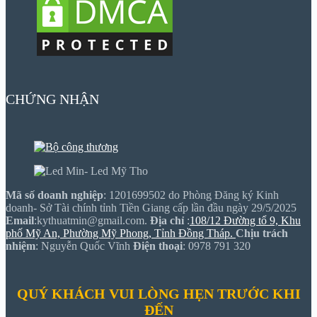
CHỨNG NHẬN
Mã số doanh nghiệp
: 1201699502 do Phòng Đăng ký Kinh
doanh- Sở Tài chính tỉnh Tiền Giang cấp lần đầu ngày 29/5/2025
Email
:kythuatmin@gmail.com.
Địa chỉ
:
108/12 Đường tổ 9, Khu
phố Mỹ An, Phường Mỹ Phong, Tỉnh Đồng Tháp.
Chịu trách
nhiệm
: Nguyễn Quốc Vĩnh
Điện thoại
: 0978 791 320
QUÝ KHÁCH VUI LÒNG HẸN TRƯỚC KHI
ĐẾN